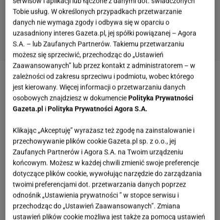
serwisów i aplikacji lub łączone z danymi dot. świadczonych
Tobie usług. W określonych przypadkach przetwarzanie
danych nie wymaga zgody i odbywa się w oparciu o
uzasadniony interes Gazeta.pl, jej spółki powiązanej – Agora
S.A. – lub Zaufanych Partnerów. Takiemu przetwarzaniu
możesz się sprzeciwić, przechodząc do „Ustawień
Zaawansowanych” lub przez kontakt z administratorem – w
zależności od zakresu sprzeciwu i podmiotu, wobec którego
Zobacz wideo
"Sanatorium Miłości" z bliska! Oto
jest kierowany. Więcej informacji o przetwarzaniu danych
najpiękniej położone uzdrowisko w Polsce
osobowych znajdziesz w dokumencie
Polityka Prywatności
Gazeta.pl
i
Polityka Prywatności Agora S.A.
Ciężkowice zostaną nowym uzdrowiskiem w
Klikając „Akceptuję” wyrażasz też zgodę na zainstalowanie i
Małopolsce. Lecznicza woda popłynie z "Ignacego"
przechowywanie plików cookie Gazeta.pl sp. z o.o., jej
Zaufanych Partnerów i Agora S.A. na Twoim urządzeniu
końcowym. Możesz w każdej chwili zmienić swoje preferencje
Największą nadzieją dla miejscowości jest odwiert
dotyczące plików cookie, wywołując narzędzie do zarządzania
"Ignacy", z którego wydobywana jest woda
twoimi preferencjami dot. przetwarzania danych poprzez
siarczkowa o potwierdzonych właściwościach
odnośnik „Ustawienia prywatności ” w stopce serwisu i
przechodząc do „Ustawień Zaawansowanych”. Zmiana
leczniczych. Specjaliści wskazują, że może
ustawień plików cookie możliwa jest także za pomocą ustawień