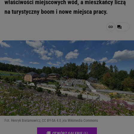
właściwości miejscowych wód, a mieszkańcy liczą
na turystyczny boom i nowe miejsca pracy.
Fot. Henryk Bielamowicz, CC BY-SA 4.0 ,via Wikimedia Commons
OTWÓRZ GALERIĘ
(6)