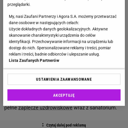
pomagać osobom z chorobami reumatycznymi oraz
przeglądarki.
problemami układu oddechowego. Woda
My, nasi Zaufani Partnerzy i Agora S.A. możemy przetwarzać
wydobywana z głębokości około jednego
kilometra
dane osobowe w następujących celach:
została oficjalnie uznana za leczniczą już w 2020
Użycie dokładnych danych geolokalizacyjnych. Aktywne
roku.
skanowanie charakterystyki urządzenia do celów
identyfikacji. Przechowywanie informacji na urządzeniu lub
dostęp do nich. Spersonalizowane reklamy i treści, pomiar
Nazwa odwiertu nie jest przypadkowa. Nawiązuje
reklam i treści, badnie odbiorców i ulepszanie usług.
do Ignacego Jana Paderewskiego, który ponad 120
Lista Zaufanych Partnerów
lat temu wspierał ideę stworzenia uzdrowiska
właśnie w tym miejscu. Dawne plany nie zostały
USTAWIENIA ZAAWANSOWANE
wtedy zrealizowane, jednak dziś sytuacja wygląda
zupełnie inaczej.
Samorząd chce jeszcze w tym
AKCEPTUJĘ
roku zdobyć koncesję
, a w kolejnym uruchomić
pełne
zaplecze uzdrowiskowe
wraz z sanatorium.