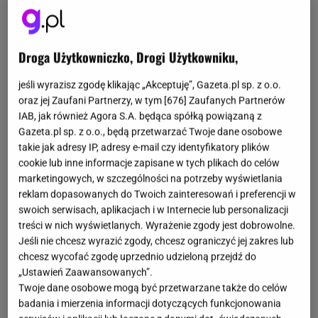
Droga Użytkowniczko, Drogi Użytkowniku,
jeśli wyrazisz zgodę klikając „Akceptuję”, Gazeta.pl sp. z o.o.
oraz jej Zaufani Partnerzy, w tym [
676
] Zaufanych Partnerów
IAB, jak również Agora S.A. będąca spółką powiązaną z
Gazeta.pl sp. z o.o., będą przetwarzać Twoje dane osobowe
takie jak adresy IP, adresy e-mail czy identyfikatory plików
cookie lub inne informacje zapisane w tych plikach do celów
marketingowych, w szczególności na potrzeby wyświetlania
reklam dopasowanych do Twoich zainteresowań i preferencji w
swoich serwisach, aplikacjach i w Internecie lub personalizacji
treści w nich wyświetlanych. Wyrażenie zgody jest dobrowolne.
Jeśli nie chcesz wyrazić zgody, chcesz ograniczyć jej zakres lub
chcesz wycofać zgodę uprzednio udzieloną przejdź do
„Ustawień Zaawansowanych”.
Twoje dane osobowe mogą być przetwarzane także do celów
badania i mierzenia informacji dotyczących funkcjonowania