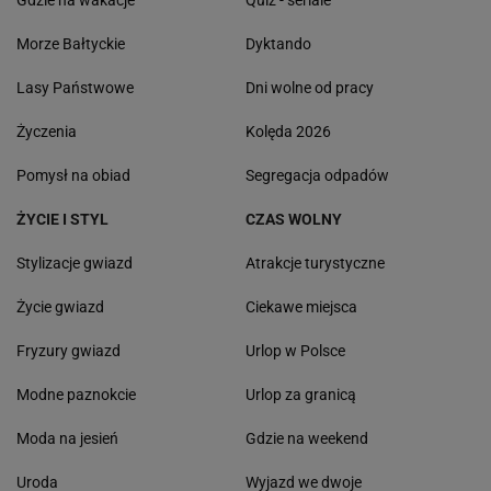
Gdzie na wakacje
Quiz - seriale
Morze Bałtyckie
Dyktando
Lasy Państwowe
Dni wolne od pracy
Życzenia
Kolęda 2026
Pomysł na obiad
Segregacja odpadów
ŻYCIE I STYL
CZAS WOLNY
Stylizacje gwiazd
Atrakcje turystyczne
Życie gwiazd
Ciekawe miejsca
Fryzury gwiazd
Urlop w Polsce
Modne paznokcie
Urlop za granicą
Moda na jesień
Gdzie na weekend
Uroda
Wyjazd we dwoje