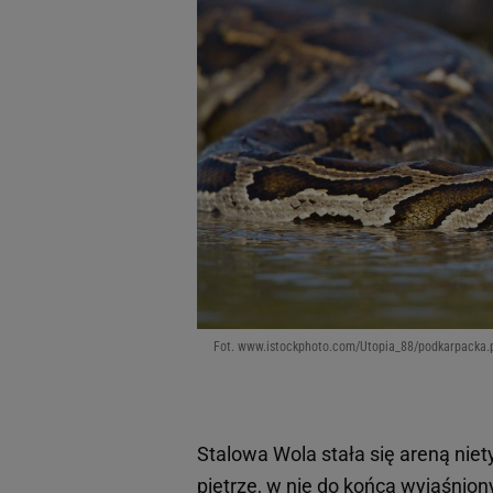
Fot. www.istockphoto.com/Utopia_88/podkarpacka.po
Stalowa Wola stała się areną nie
piętrze, w nie do końca wyjaśnion