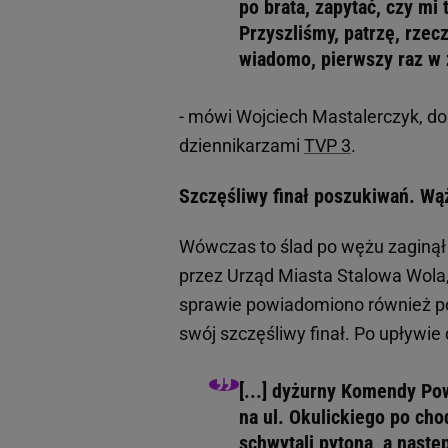
po brata, zapytać, czy mi 
Przyszliśmy, patrzę, rzec
wiadomo, pierwszy raz w ż
- mówi Wojciech Mastalerczyk, do
dziennikarzami
TVP 3
.
Szczęśliwy finał poszukiwań. Wą
Wówczas to ślad po wężu zaginął 
przez Urząd Miasta Stalowa Wola, 
sprawie powiadomiono również po
swój szczęśliwy finał. Po upływie
[...] dyżurny Komendy Pow
na ul. Okulickiego po cho
schwytali pytona, a nastę