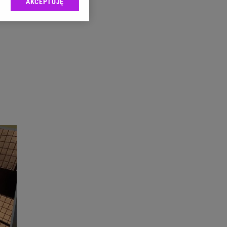
AKCEPTUJĘ
l sp. z o.o., jej
ić swoje preferencje
arzania danych poprzez
ych”. Zmiana ustawień
ach:
 celów identyfikacji.
omiar reklam i treści,