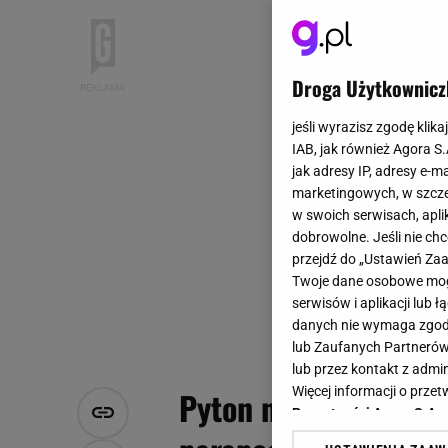
Droga Użytkownicz
jeśli wyrazisz zgodę klika
IAB, jak również Agora S
jak adresy IP, adresy e-m
marketingowych, w szcze
w swoich serwisach, aplik
dobrowolne. Jeśli nie ch
przejdź do „Ustawień Z
Twoje dane osobowe mogą
serwisów i aplikacji lub
danych nie wymaga zgody 
lub Zaufanych Partnerów
lub przez kontakt z admi
Więcej informacji o prz
Pyton nagle pojawił 
Prywatności Agora S.A.