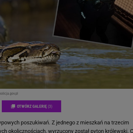
licja.gov.pl
OTWÓRZ GALERIĘ
(3)
typowych poszukiwań. Z jednego z mieszkań na trzecim
ych okolicznościach, wyrzucony został pyton królewski. 