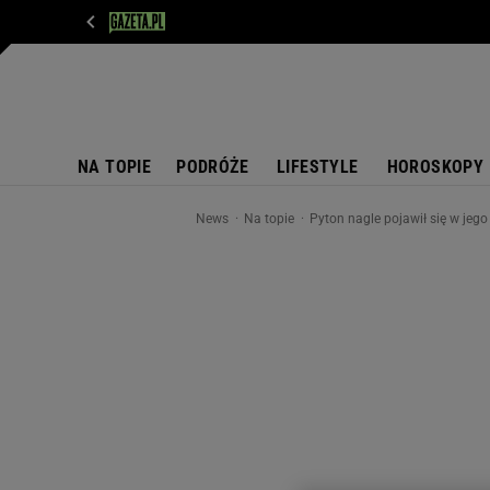
WIADOMOŚCI
NEXT
SPORT
PLOTEK
D
NA TOPIE
PODRÓŻE
LIFESTYLE
HOROSKOPY
News
Na topie
Pyton nagle pojawił się w jego