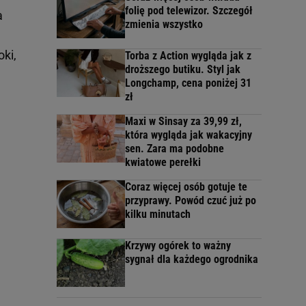
folię pod telewizor. Szczegół
a
zmienia wszystko
ki,
Torba z Action wygląda jak z
droższego butiku. Styl jak
Longchamp, cena poniżej 31
zł
Maxi w Sinsay za 39,99 zł,
która wygląda jak wakacyjny
sen. Zara ma podobne
kwiatowe perełki
Coraz więcej osób gotuje te
przyprawy. Powód czuć już po
kilku minutach
Krzywy ogórek to ważny
sygnał dla każdego ogrodnika