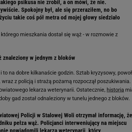
takiego psikusa nie zrobił, a on mówi, że nie.
zywiście. Spokojny był, ale się przeraziłem, no bo
yciu takie coś pół metra od mojej głowy siedziało
 którego mieszkania dostał się wąż - w rozmowie z
ż znaleziony w jednym z bloków
i to na dobre kilkanaście godzin. Sztab kryzysowy, powo
wraz z policją i strażą pożarną rozpoczął poszukiwania.
wiatowego lekarza weterynarii. Ostatecznie,
historia
mi
 doby gad został odnaleziony w tunelu jednego z bloków.
iatowej Policji w Stalowej Woli otrzymał informację, ż
dniku pełza wąż. Policjanci interweniujący na miejscu
pnie powiadomili lekarza weterynarii, który