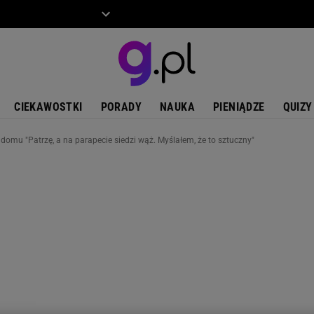
ZIECKO
MOTO
CIEKAWOSTKI
PORADY
NAUKA
PIENIĄDZE
QUIZY
 domu "Patrzę, a na parapecie siedzi wąż. Myślałem, że to sztuczny"