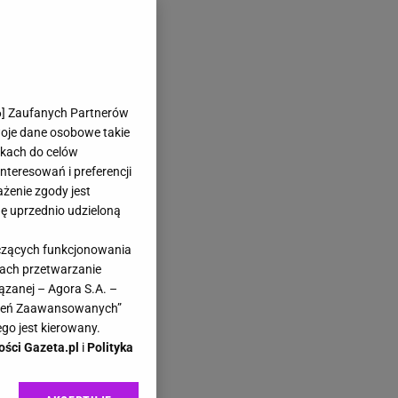
6
] Zaufanych Partnerów
woje dane osobowe takie
likach do celów
teresowań i preferencji
ażenie zgody jest
dę uprzednio udzieloną
yczących funkcjonowania
kach przetwarzanie
ązanej – Agora S.A. –
awień Zaawansowanych”
go jest kierowany.
ości Gazeta.pl
i
Polityka