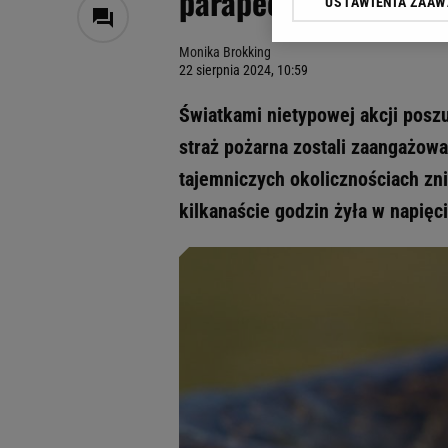
parapecie siedzi wąż
USTAWIENIA ZAA
Klikając „Akceptuję” wyra
Zaufanych Partnerów i A
Monika Brokking
dotyczące plików cookie,
22 sierpnia 2024, 10:59
odnośnik „Ustawienia pr
plików cookie możliwa je
Światkami nietypowej akcji poszu
My, nasi Zaufani Partne
straż pożarna zostali zaangażow
Użycie dokładnych danych
tajemniczych okolicznościach zn
Przechowywanie informacji
badnie odbiorców i uleps
kilkanaście godzin żyła w napięci