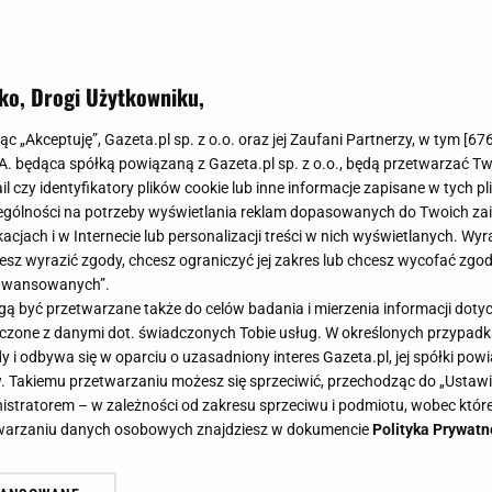
ko, Drogi Użytkowniku,
jąc „Akceptuję”, Gazeta.pl sp. z o.o. oraz jej Zaufani Partnerzy, w tym [
67
.A. będąca spółką powiązaną z Gazeta.pl sp. z o.o., będą przetwarzać T
ail czy identyfikatory plików cookie lub inne informacje zapisane w tych p
gólności na potrzeby wyświetlania reklam dopasowanych do Twoich zain
acjach i w Internecie lub personalizacji treści w nich wyświetlanych. Wyr
cesz wyrazić zgody, chcesz ograniczyć jej zakres lub chcesz wycofać zgo
aawansowanych”.
 być przetwarzane także do celów badania i mierzenia informacji dot
 łączone z danymi dot. świadczonych Tobie usług. W określonych przypad
i odbywa się w oparciu o uzasadniony interes Gazeta.pl, jej spółki powi
. Takiemu przetwarzaniu możesz się sprzeciwić, przechodząc do „Ust
nistratorem – w zależności od zakresu sprzeciwu i podmiotu, wobec które
etwarzaniu danych osobowych znajdziesz w dokumencie
Polityka Prywatn
się w jego domu. "Patrzę, a na