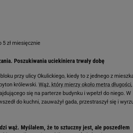
 5 zł miesięcznie
ania. Poszukiwania uciekiniera trwały dobę
bloku przy ulicy Okulickiego, kiedy to z jednego z mieszk
pyton królewski.
Wąż, który mierzy około metra długości
,
ajdującego się na parterze budynku i wpełzł do niego. W
zedł do kuchni, zauważył gada, przestraszył się i wyrzu
edzi wąż. Myślałem, że to sztuczny jest, ale poszedłem