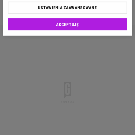
Zobacz też:
Popularny polski kurort wprowadza
USTAWIENIA ZAAWANSOWANE
nowe opłaty. Zapłacimy nawet 100 złotych
AKCEPTUJĘ