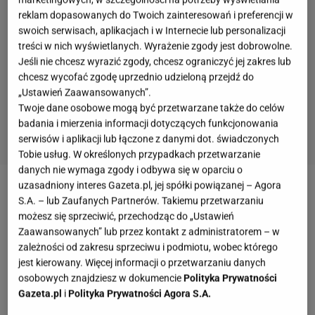
reklam dopasowanych do Twoich zainteresowań i preferencji w
swoich serwisach, aplikacjach i w Internecie lub personalizacji
treści w nich wyświetlanych. Wyrażenie zgody jest dobrowolne.
Jeśli nie chcesz wyrazić zgody, chcesz ograniczyć jej zakres lub
chcesz wycofać zgodę uprzednio udzieloną przejdź do
„Ustawień Zaawansowanych”.
Twoje dane osobowe mogą być przetwarzane także do celów
badania i mierzenia informacji dotyczących funkcjonowania
serwisów i aplikacji lub łączone z danymi dot. świadczonych
Tobie usług. W określonych przypadkach przetwarzanie
danych nie wymaga zgody i odbywa się w oparciu o
uzasadniony interes Gazeta.pl, jej spółki powiązanej – Agora
Zobacz wideo
Góralczyk: "Coraz mniej młodych ludzi
S.A. – lub Zaufanych Partnerów. Takiemu przetwarzaniu
chce robić prawo jazdy"
możesz się sprzeciwić, przechodząc do „Ustawień
Zaawansowanych” lub przez kontakt z administratorem – w
zależności od zakresu sprzeciwu i podmiotu, wobec którego
Dziura na parkingu w Jeleniej Górze uwięziła
jest kierowany. Więcej informacji o przetwarzaniu danych
osobowych znajdziesz w dokumencie
Polityka Prywatności
samochód. Prezydent miasta ostrzega kierowców
Gazeta.pl
i
Polityka Prywatności Agora S.A.