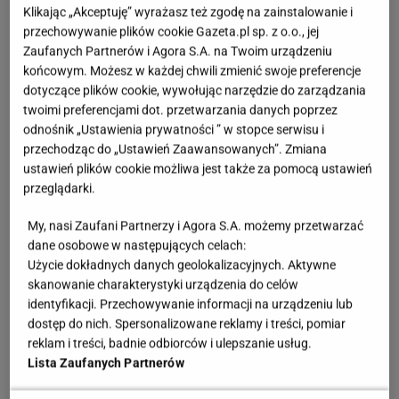
Wspomniany plac to
dawny teren targowiska Flora
Klikając „Akceptuję” wyrażasz też zgodę na zainstalowanie i
w Jeleniej Górze
, w centrum miasta, który obecnie
przechowywanie plików cookie Gazeta.pl sp. z o.o., jej
Zaufanych Partnerów i Agora S.A. na Twoim urządzeniu
przekształcił się w
dziki parking
. Jak donosi
portal
końcowym. Możesz w każdej chwili zmienić swoje preferencje
24jgora.pl
, w czwartek najpierw
pomiędzy
dotyczące plików cookie, wywołując narzędzie do zarządzania
zaparkowanymi samochodami
przejeżdżał pojazd
twoimi preferencjami dot. przetwarzania danych poprzez
ciężarowy i to pod nim zapała się ziemia, tworząc
odnośnik „Ustawienia prywatności ” w stopce serwisu i
przechodząc do „Ustawień Zaawansowanych”. Zmiana
dziurę o głębokości około dwóch metrów i takiej
ustawień plików cookie możliwa jest także za pomocą ustawień
samej szerokości
. Następnie wpadła w nią kobieta
przeglądarki.
kierująca
samochód osobowy
, która nie zauważyła
My, nasi Zaufani Partnerzy i Agora S.A. możemy przetwarzać
wyrwy. Samodzielne wydostanie się z tej pułapki,
dane osobowe w następujących celach:
okazało się niemożliwe, więc na miejsce wezwano
Użycie dokładnych danych geolokalizacyjnych. Aktywne
strażników miejskich. Na szczęście nikomu nic się
skanowanie charakterystyki urządzenia do celów
identyfikacji. Przechowywanie informacji na urządzeniu lub
nie stało, ale o sprawie szybko poinformował w
dostęp do nich. Spersonalizowane reklamy i treści, pomiar
mediach społecznościowych Jerzy Łużniak,
reklam i treści, badnie odbiorców i ulepszanie usług.
prezydent Jeleniej Góry.
Lista Zaufanych Partnerów