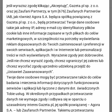
NOWELIZACJA
PIENIĄDZE
PRZEPISY
RZĄD
jeśli wyrazisz zgodę klikając „Akceptuję”, Gazeta.pl sp. z o.o.
oraz jej Zaufani Partnerzy, w tym [
676
] Zaufanych Partnerów
IAB, jak również Agora S.A. będąca spółką powiązaną z
Gazeta.pl sp. z o.o., będą przetwarzać Twoje dane osobowe
takie jak adresy IP, adresy e-mail czy identyfikatory plików
cookie lub inne informacje zapisane w tych plikach do celów
marketingowych, w szczególności na potrzeby wyświetlania
reklam dopasowanych do Twoich zainteresowań i preferencji w
swoich serwisach, aplikacjach i w Internecie lub personalizacji
treści w nich wyświetlanych. Wyrażenie zgody jest dobrowolne.
Jeśli nie chcesz wyrazić zgody, chcesz ograniczyć jej zakres lub
chcesz wycofać zgodę uprzednio udzieloną przejdź do
„Ustawień Zaawansowanych”.
Twoje dane osobowe mogą być przetwarzane także do celów
badania i mierzenia informacji dotyczących funkcjonowania
serwisów i aplikacji lub łączone z danymi dot. świadczonych
Tobie usług. W określonych przypadkach przetwarzanie
danych nie wymaga zgody i odbywa się w oparciu o
uzasadniony interes Gazeta.pl, jej spółki powiązanej – Agora
S.A. – lub Zaufanych Partnerów. Takiemu przetwarzaniu