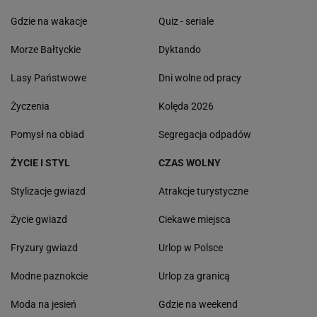
Gdzie na wakacje
Quiz - seriale
Morze Bałtyckie
Dyktando
Lasy Państwowe
Dni wolne od pracy
Życzenia
Kolęda 2026
Pomysł na obiad
Segregacja odpadów
ŻYCIE I STYL
CZAS WOLNY
Stylizacje gwiazd
Atrakcje turystyczne
Życie gwiazd
Ciekawe miejsca
Fryzury gwiazd
Urlop w Polsce
Modne paznokcie
Urlop za granicą
Moda na jesień
Gdzie na weekend