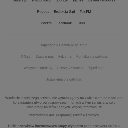
Gazeta.pl
Wiadomości
Sport.pl
Biznes
Gazeta Wyborcza
Pogoda
Redakcja G.pl
Tok.FM
Poczta
Facebook
RSS
Copyright © Gazeta.pl sp. z o.o.
O Nas
Staże u nas
Reklama
Polityka prywatności
Wszystkie artykuły
Licencje/Kontent
Zgłoś błąd
Ustawienia prywatności
Właściciel niniejszego serwisu nie wyraża zgody na zwielokrotnianie ani inne
korzystanie z utworów rozpowszechnionych w tym serwisie, w celu
eksploracji tekstów i danych. Więcej informacji w
zastrzeżeniu dot. eksploracji tekstów i danych
Treści z
serwisów internetowych Grupy Wyborcza.pl
oraz serwisu tokfm.pl