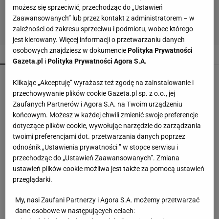
możesz się sprzeciwić, przechodząc do „Ustawień
Zaawansowanych” lub przez kontakt z administratorem – w
zależności od zakresu sprzeciwu i podmiotu, wobec którego
jest kierowany. Więcej informacji o przetwarzaniu danych
osobowych znajdziesz w dokumencie
Polityka Prywatności
POPULARNE
NAJNOWSZE
Gazeta.pl
i
Polityka Prywatności Agora S.A.
Nie sięgaj po kolejny detergent. Mieszanka
Klikając „Akceptuję” wyrażasz też zgodę na zainstalowanie i
pomoże z osadami
przechowywanie plików cookie Gazeta.pl sp. z o.o., jej
Zaufanych Partnerów i Agora S.A. na Twoim urządzeniu
końcowym. Możesz w każdej chwili zmienić swoje preferencje
Lniane spodnie z Lidla nawet jesienią będą
dotyczące plików cookie, wywołując narzędzie do zarządzania
hitem. Kosztują 44,99 zł
twoimi preferencjami dot. przetwarzania danych poprzez
odnośnik „Ustawienia prywatności ” w stopce serwisu i
przechodząc do „Ustawień Zaawansowanych”. Zmiana
Te buty będą hitem jesieni 2026! Wiśniowe
ustawień plików cookie możliwa jest także za pomocą ustawień
czółenka to kwintesencja luksusu i
przeglądarki.
ponadczasowego stylu
My, nasi Zaufani Partnerzy i Agora S.A. możemy przetwarzać
Wsyp do pralki zamiast płynu. Ręczniki
dane osobowe w następujących celach:
odzyskają miękkość