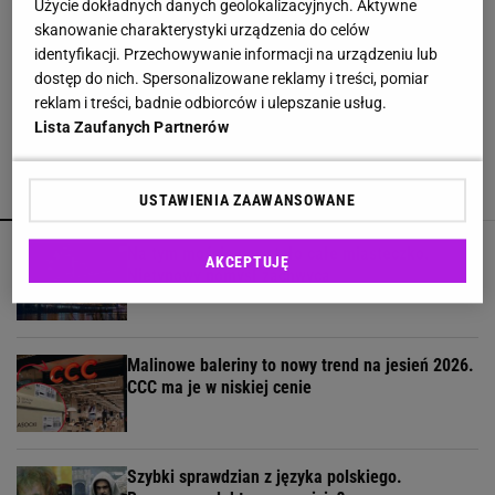
Użycie dokładnych danych geolokalizacyjnych. Aktywne
skanowanie charakterystyki urządzenia do celów
identyfikacji. Przechowywanie informacji na urządzeniu lub
Muszki owocówki w kuchni? Ten prosty trik może
dostęp do nich. Spersonalizowane reklamy i treści, pomiar
pomóc się ich pozbyć
reklam i treści, badnie odbiorców i ulepszanie usług.
Lista Zaufanych Partnerów
POLECAMY
WIĘCEJ TEMATÓW
USTAWIENIA ZAAWANSOWANE
Na tym moście powstało całe miasteczko.
AKCEPTUJĘ
Nietypowy pomysł zachwyca
Malinowe baleriny to nowy trend na jesień 2026.
CCC ma je w niskiej cenie
Szybki sprawdzian z języka polskiego.