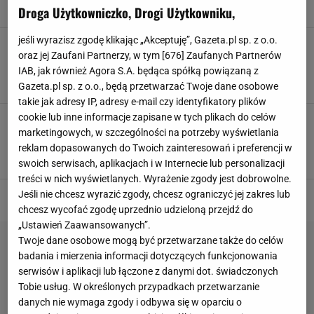
Droga Użytkowniczko, Drogi Użytkowniku,
SEKATORY
jeśli wyrazisz zgodę klikając „Akceptuję”, Gazeta.pl sp. z o.o.
Sąsiedzi już to mają w ogrodzie. Ten sprzęt
oraz jej Zaufani Partnerzy, w tym [
676
] Zaufanych Partnerów
bardzo szybko robi porządek po zimie
IAB, jak również Agora S.A. będąca spółką powiązaną z
NARZĘDZIA OGRODOWE
NOŻYCE DO ŻYWOPŁOTU
ROZDRABNIACZE
RĘKAWICE OGRODOWE
Gazeta.pl sp. z o.o., będą przetwarzać Twoje dane osobowe
takie jak adresy IP, adresy e-mail czy identyfikatory plików
cookie lub inne informacje zapisane w tych plikach do celów
Pryskam tym bukszpan każdej wiosny. Ten
oprysk z przyprawy to hit na ćmę bukszpanową
marketingowych, w szczególności na potrzeby wyświetlania
reklam dopasowanych do Twoich zainteresowań i preferencji w
NOŻYCE
NOŻYCE DO ŻYWOPŁOTU
SEKATORY
ZRYWACZKA DO OWOCÓW
swoich serwisach, aplikacjach i w Internecie lub personalizacji
treści w nich wyświetlanych. Wyrażenie zgody jest dobrowolne.
Jeśli nie chcesz wyrazić zgody, chcesz ograniczyć jej zakres lub
chcesz wycofać zgodę uprzednio udzieloną przejdź do
„Ustawień Zaawansowanych”.
Twoje dane osobowe mogą być przetwarzane także do celów
badania i mierzenia informacji dotyczących funkcjonowania
serwisów i aplikacji lub łączone z danymi dot. świadczonych
Tobie usług. W określonych przypadkach przetwarzanie
danych nie wymaga zgody i odbywa się w oparciu o