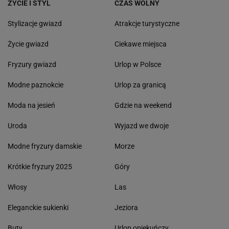
ŻYCIE I STYL
CZAS WOLNY
Stylizacje gwiazd
Atrakcje turystyczne
Życie gwiazd
Ciekawe miejsca
Fryzury gwiazd
Urlop w Polsce
Modne paznokcie
Urlop za granicą
Moda na jesień
Gdzie na weekend
Uroda
Wyjazd we dwoje
Modne fryzury damskie
Morze
Krótkie fryzury 2025
Góry
Włosy
Las
Eleganckie sukienki
Jeziora
Buty
Urlop opiekuńczy