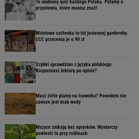
To ulubiony quiz każdego Polaka. Pytamy o
przysłowia, które musisz znać!
Wiśniowe czółenka to hit jesiennej garderoby.
CCC przecenia je o 90 zł
Szybki sprawdzian z języka polskiego.
Rozpoznasz lekturę po opisie?
Masz żółte plamy na trawniku? Powodem nie
zawsze jest brak wody
Mszyce znikają bez oprysków. Wystarczy
powiesić to przy roślinach