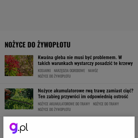
NOŻYCE DO ŻYWOPŁOTU
Kwaśna gleba nie musi być problemem. W
takich warunkach wystarczy posadzić te krzewy
KOSIARKI
NARZĘDZIA OGRODOWE
NAWÓZ
NOŻYCE DO ŻYWOPŁOTU
Nożyce akumulatorowe rwą trawę zamiast ciąć?
Ten zabieg przywróci im odpowiednią ostrość
NOŻYCE AKUMULATOROWE DO TRAWY
NOŻYCE DO TRAWY
NOŻYCE DO ŻYWOPŁOTU
Ten domowy sposób skutecznie wspiera wzrost
tui. Potrzebne są tylko dwa składniki
NARZĘDZIA OGRODOWE
NAWÓZ
NOŻYCE DO ŻYWOPŁOTU