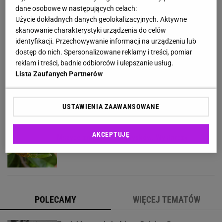
dane osobowe w następujących celach:
Coraz więcej osób wkłada folię pod telewizor.
Szczegół zmienia wszystko
Użycie dokładnych danych geolokalizacyjnych. Aktywne
skanowanie charakterystyki urządzenia do celów
identyfikacji. Przechowywanie informacji na urządzeniu lub
Jesienna torebka za mniej niż 50 zł? Sinsay
dostęp do nich. Spersonalizowane reklamy i treści, pomiar
kusi, Bershka też ma podobne
reklam i treści, badnie odbiorców i ulepszanie usług.
Lista Zaufanych Partnerów
Muchy wlatują do domu bez zaproszenia?
Postaw to przy oknie, a zmienią kierunek
USTAWIENIA ZAAWANSOWANE
AKCEPTUJĘ
Mszyce znikają bez oprysków. Wystarczy
powiesić to przy roślinach
POLECAMY
WIĘCEJ TEMATÓW