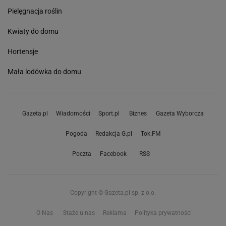
Pielęgnacja roślin
Kwiaty do domu
Hortensje
Mała lodówka do domu
Gazeta.pl
Wiadomości
Sport.pl
Biznes
Gazeta Wyborcza
Pogoda
Redakcja G.pl
Tok.FM
Poczta
Facebook
RSS
Copyright © Gazeta.pl sp. z o.o.
O Nas
Staże u nas
Reklama
Polityka prywatności