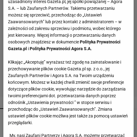
uzasadniony interes Gazeta.pl, jej spółki powiązanej – Agora
S.A. – lub Zaufanych Partnerów. Takiemu przetwarzaniu
możesz się sprzeciwić, przechodząc do „Ustawień
Zaawansowanych” lub przez kontakt z administratorem – w
zależności od zakresu sprzeciwu i podmiotu, wobec którego
jest kierowany. Więcej informacji o przetwarzaniu danych
osobowych znajdziesz w dokumencie
Polityka Prywatności
Gazeta.pl
i
Polityka Prywatności Agora S.A.
Klikając „Akceptuję” wyrażasz też zgodę na zainstalowanie i
przechowywanie plików cookie Gazeta.pl sp. z o.o., jej
Zaufanych Partnerów i Agora S.A. na Twoim urządzeniu
końcowym. Możesz w każdej chwili zmienić swoje preferencje
dotyczące plików cookie, wywołując narzędzie do zarządzania
twoimi preferencjami dot. przetwarzania danych poprzez
POPULARNE
NAJNOWSZE
odnośnik „Ustawienia prywatności ” w stopce serwisu i
przechodząc do „Ustawień Zaawansowanych”. Zmiana
ustawień plików cookie możliwa jest także za pomocą ustawień
Wsyp do pralki zamiast płynu. Ręczniki
odzyskają miękkość
przeglądarki.
My, nasi Zaufani Partnerzy i Agora S.A. możemy przetwarzać