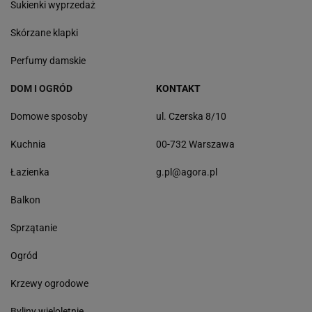
Sukienki wyprzedaż
Skórzane klapki
Perfumy damskie
DOM I OGRÓD
KONTAKT
Domowe sposoby
ul. Czerska 8/10
Kuchnia
00-732 Warszawa
Łazienka
g.pl@agora.pl
Balkon
Sprzątanie
Ogród
Krzewy ogrodowe
Byliny wieloletnie