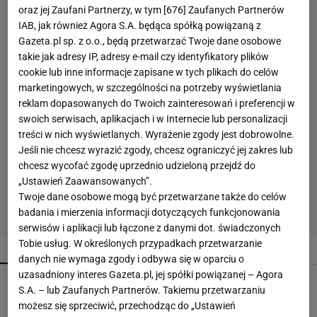
oraz jej Zaufani Partnerzy, w tym [
676
] Zaufanych Partnerów
IAB, jak również Agora S.A. będąca spółką powiązaną z
Gazeta.pl sp. z o.o., będą przetwarzać Twoje dane osobowe
takie jak adresy IP, adresy e-mail czy identyfikatory plików
cookie lub inne informacje zapisane w tych plikach do celów
marketingowych, w szczególności na potrzeby wyświetlania
reklam dopasowanych do Twoich zainteresowań i preferencji w
swoich serwisach, aplikacjach i w Internecie lub personalizacji
treści w nich wyświetlanych. Wyrażenie zgody jest dobrowolne.
Jeśli nie chcesz wyrazić zgody, chcesz ograniczyć jej zakres lub
chcesz wycofać zgodę uprzednio udzieloną przejdź do
„Ustawień Zaawansowanych”.
Twoje dane osobowe mogą być przetwarzane także do celów
badania i mierzenia informacji dotyczących funkcjonowania
serwisów i aplikacji lub łączone z danymi dot. świadczonych
Tobie usług. W określonych przypadkach przetwarzanie
POPULARNE
NAJNOWSZE
danych nie wymaga zgody i odbywa się w oparciu o
uzasadniony interes Gazeta.pl, jej spółki powiązanej – Agora
Nie sięgaj po kolejny detergent. Mieszanka
S.A. – lub Zaufanych Partnerów. Takiemu przetwarzaniu
pomoże z osadami
możesz się sprzeciwić, przechodząc do „Ustawień