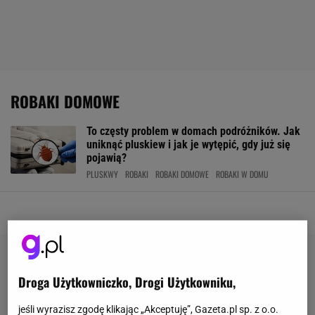
ROBAKI DOMOWE
To częsty problem w domach podróżników. Jak
uniknąć pluskiew i jak je wytępić, gdy już się
pojawią?
PLUSKWY
ROBAKI
ROBAKI DOMOWE
ROBAKI W DOMU
Droga Użytkowniczko, Drogi Użytkowniku,
jeśli wyrazisz zgodę klikając „Akceptuję”, Gazeta.pl sp. z o.o.