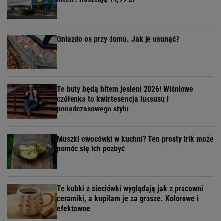
Gniazdo os przy domu. Jak je usunąć?
Te buty będą hitem jesieni 2026! Wiśniowe
czółenka to kwintesencja luksusu i
ponadczasowego stylu
Muszki owocówki w kuchni? Ten prosty trik może
pomóc się ich pozbyć
Te kubki z sieciówki wyglądają jak z pracowni
ceramiki, a kupiłam je za grosze. Kolorowe i
efektowne