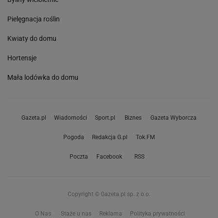
Pielęgnacja roślin
Kwiaty do domu
Hortensje
Mała lodówka do domu
Gazeta.pl
Wiadomości
Sport.pl
Biznes
Gazeta Wyborcza
Pogoda
Redakcja G.pl
Tok.FM
Poczta
Facebook
RSS
Copyright © Gazeta.pl sp. z o.o.
O Nas
Staże u nas
Reklama
Polityka prywatności