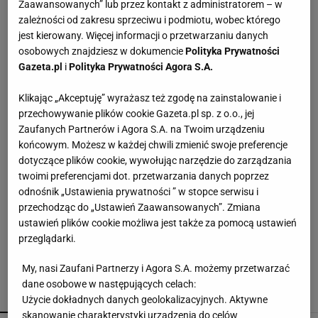
Zaawansowanych” lub przez kontakt z administratorem – w
zależności od zakresu sprzeciwu i podmiotu, wobec którego
Lniane spodnie z Lidla nawet jesienią będą
jest kierowany. Więcej informacji o przetwarzaniu danych
hitem. Kosztują 44,99 zł
osobowych znajdziesz w dokumencie
Polityka Prywatności
Gazeta.pl
i
Polityka Prywatności Agora S.A.
Te buty będą hitem jesieni 2026! Wiśniowe
Klikając „Akceptuję” wyrażasz też zgodę na zainstalowanie i
czółenka to kwintesencja luksusu i
przechowywanie plików cookie Gazeta.pl sp. z o.o., jej
ponadczasowego stylu
Zaufanych Partnerów i Agora S.A. na Twoim urządzeniu
końcowym. Możesz w każdej chwili zmienić swoje preferencje
Wsyp do pralki zamiast płynu. Ręczniki
dotyczące plików cookie, wywołując narzędzie do zarządzania
odzyskają miękkość
twoimi preferencjami dot. przetwarzania danych poprzez
odnośnik „Ustawienia prywatności ” w stopce serwisu i
przechodząc do „Ustawień Zaawansowanych”. Zmiana
Muszki owocówki w kuchni? Ten prosty trik może
pomóc się ich pozbyć
ustawień plików cookie możliwa jest także za pomocą ustawień
przeglądarki.
My, nasi Zaufani Partnerzy i Agora S.A. możemy przetwarzać
dane osobowe w następujących celach:
POLECAMY
WIĘCEJ TEMATÓW
Użycie dokładnych danych geolokalizacyjnych. Aktywne
skanowanie charakterystyki urządzenia do celów