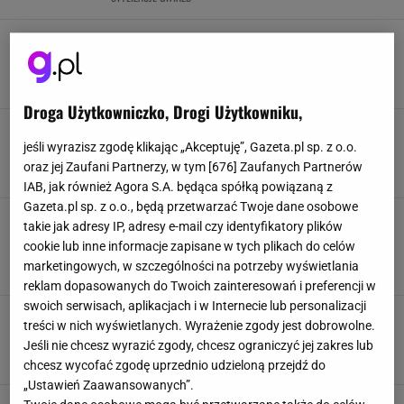
Założyła zamiast sukienki. Stylizacja Kasi
Cichopek zrobiła furorę w karnawale
KATARZYNA CICHOPEK
KOMBINEZON
LIFESTYLE
MODA
Droga Użytkowniczko, Drogi Użytkowniku,
Damski garnitur wraca do łask. Anna
Dereszowska pokazała, jak go nosić
jeśli wyrazisz zgodę klikając „Akceptuję”, Gazeta.pl sp. z o.o.
ANNA DERESZOWSKA
GARNITURY
LIFESTYLE
MODA
oraz jej Zaufani Partnerzy, w tym [
676
] Zaufanych Partnerów
IAB, jak również Agora S.A. będąca spółką powiązaną z
Gazeta.pl sp. z o.o., będą przetwarzać Twoje dane osobowe
Jak nosić jeansy do kozaków? Trik Agnieszki
takie jak adresy IP, adresy e-mail czy identyfikatory plików
Woźniak-Starak to stylowy must have
cookie lub inne informacje zapisane w tych plikach do celów
AGNIESZKA WOŹNIAK-STARAK
LIFESTYLE
MODA
marketingowych, w szczególności na potrzeby wyświetlania
STYLIZACJE GWIAZD
reklam dopasowanych do Twoich zainteresowań i preferencji w
swoich serwisach, aplikacjach i w Internecie lub personalizacji
Francuzki już je mają, teraz nosi je Małgorzata
treści w nich wyświetlanych. Wyrażenie zgody jest dobrowolne.
Socha. Botki "tressées" to hit 2026
Jeśli nie chcesz wyrazić zgody, chcesz ograniczyć jej zakres lub
BUTY
LIFESTYLE
MAŁGORZATA SOCHA
MODA
chcesz wycofać zgodę uprzednio udzieloną przejdź do
„Ustawień Zaawansowanych”.