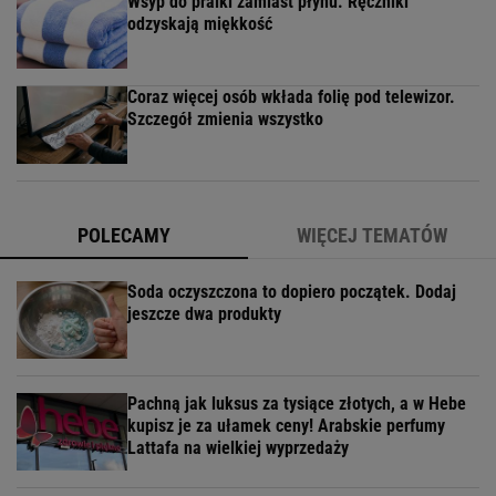
Wsyp do pralki zamiast płynu. Ręczniki
odzyskają miękkość
Coraz więcej osób wkłada folię pod telewizor.
Szczegół zmienia wszystko
POLECAMY
WIĘCEJ TEMATÓW
Soda oczyszczona to dopiero początek. Dodaj
jeszcze dwa produkty
Pachną jak luksus za tysiące złotych, a w Hebe
kupisz je za ułamek ceny! Arabskie perfumy
Lattafa na wielkiej wyprzedaży