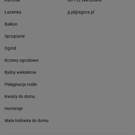
Kuchnia
00-732 Warszawa
Łazienka
g.pl@agora.pl
Balkon
Sprzątanie
Ogród
Krzewy ogrodowe
Byliny wieloletnie
Pielęgnacja roślin
Kwiaty do domu
Hortensje
Mała lodówka do domu