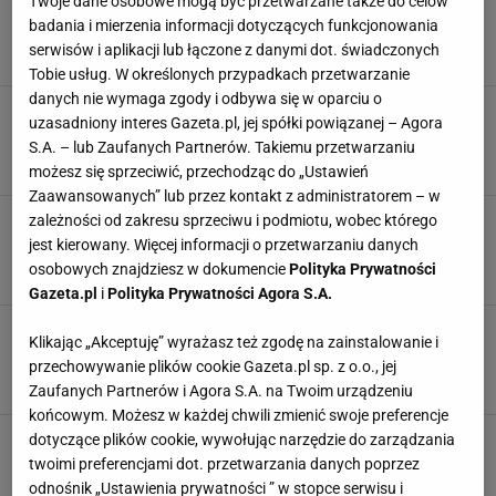
To już oficjalne: "blushcore" wraca. Julia
Twoje dane osobowe mogą być przetwarzane także do celów
Wieniawa nosi najmodniejszy róż sezonu
badania i mierzenia informacji dotyczących funkcjonowania
JULIA WIENIAWA
LIFESTYLE
MODA
STYLIZACJE GWIAZD
serwisów i aplikacji lub łączone z danymi dot. świadczonych
Tobie usług. W określonych przypadkach przetwarzanie
danych nie wymaga zgody i odbywa się w oparciu o
Joanna Kulig stawia na cynamonową kurtkę. To
uzasadniony interes Gazeta.pl, jej spółki powiązanej – Agora
może być trend wiosny 2026
S.A. – lub Zaufanych Partnerów. Takiemu przetwarzaniu
JOANNA KULIG
KURTKI
LIFESTYLE
MODA
możesz się sprzeciwić, przechodząc do „Ustawień
Zaawansowanych” lub przez kontakt z administratorem – w
Już nie bomberka. "Boxy jacket" Anny
zależności od zakresu sprzeciwu i podmiotu, wobec którego
Lewandowskiej podbije wiosnę 2026
jest kierowany. Więcej informacji o przetwarzaniu danych
ANNA LEWANDOWSKA
KURTKI
LIFESTYLE
MODA
osobowych znajdziesz w dokumencie
Polityka Prywatności
Gazeta.pl
i
Polityka Prywatności Agora S.A.
Te spodnie optycznie wysmuklają nogi. Anna
Klikając „Akceptuję” wyrażasz też zgodę na zainstalowanie i
Lewandowska już je ma
przechowywanie plików cookie Gazeta.pl sp. z o.o., jej
ANNA LEWANDOWSKA
LIFESTYLE
MODA
SPODNIE
Zaufanych Partnerów i Agora S.A. na Twoim urządzeniu
końcowym. Możesz w każdej chwili zmienić swoje preferencje
Maturzystki oszalały na jej punkcie. Sukienka
dotyczące plików cookie, wywołując narzędzie do zarządzania
Wieniawy będzie hitem na studniówkę
twoimi preferencjami dot. przetwarzania danych poprzez
JULIA WIENIAWA
LIFESTYLE
MODA
STYLIZACJE GWIAZD
odnośnik „Ustawienia prywatności ” w stopce serwisu i