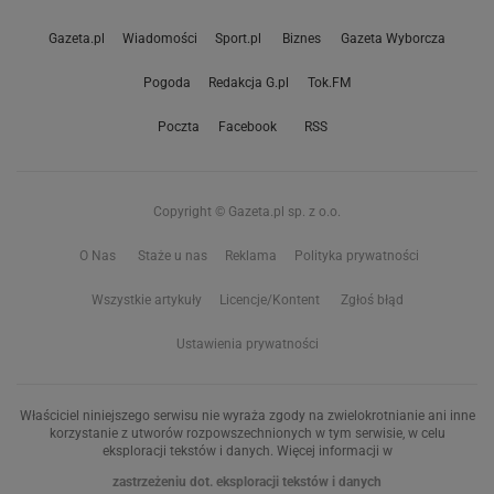
Gazeta.pl
Wiadomości
Sport.pl
Biznes
Gazeta Wyborcza
Pogoda
Redakcja G.pl
Tok.FM
Poczta
Facebook
RSS
Copyright © Gazeta.pl sp. z o.o.
O Nas
Staże u nas
Reklama
Polityka prywatności
Wszystkie artykuły
Licencje/Kontent
Zgłoś błąd
Ustawienia prywatności
Właściciel niniejszego serwisu nie wyraża zgody na zwielokrotnianie ani inne
korzystanie z utworów rozpowszechnionych w tym serwisie, w celu
eksploracji tekstów i danych. Więcej informacji w
zastrzeżeniu dot. eksploracji tekstów i danych