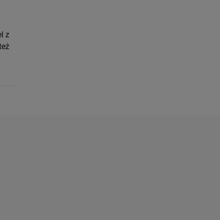
l z
też