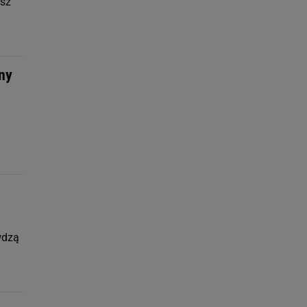
ysz
ny
wdzą