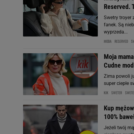
Reserved. 
Swetry troyer 
fanek. Są nie
wyprzeda...
MODA
RESERVED
S
Moja mama k
Cudne mode
Zima powoli j
super ciepłe s
KIK
SWETER
SWETE
Kup mężowi 
100% baweł
Jeżeli twój m