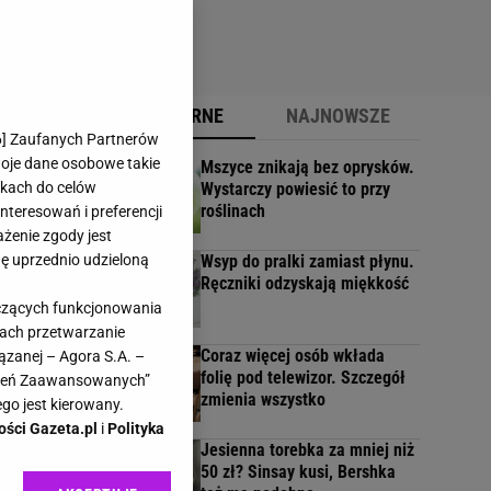
POPULARNE
NAJNOWSZE
6
] Zaufanych Partnerów
woje dane osobowe takie
Mszyce znikają bez oprysków.
likach do celów
Wystarczy powiesić to przy
nie
roślinach
teresowań i preferencji
ażenie zgody jest
dę uprzednio udzieloną
Wsyp do pralki zamiast płynu.
cił
Ręczniki odzyskają miękkość
yczących funkcjonowania
kach przetwarzanie
Coraz więcej osób wkłada
ązanej – Agora S.A. –
folię pod telewizor. Szczegół
się
awień Zaawansowanych”
zmienia wszystko
go jest kierowany.
ości Gazeta.pl
i
Polityka
Jesienna torebka za mniej niż
z
50 zł? Sinsay kusi, Bershka
za...