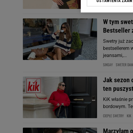
USTAWIENIA ZAA
Klikając „Akceptuję” wyra
GOLF
JESIENNE TREN
Zaufanych Partnerów i A
dotyczące plików cookie,
W tym swet
odnośnik „Ustawienia pr
plików cookie możliwa je
Bestseller 
Swetry już za
My, nasi Zaufani Partne
Użycie dokładnych danych
bestsellerem w
Przechowywanie informacji
jeansami,...
badnie odbiorców i uleps
SINSAY
SWETER DAM
Jak sezon c
ten puszyst
KiK właśnie pr
bordowym. Tera
CIEPŁE SWETRY
KIK
Marzyłam o