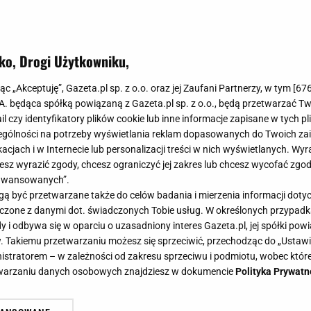
ko, Drogi Użytkowniku,
jąc „Akceptuję”, Gazeta.pl sp. z o.o. oraz jej Zaufani Partnerzy, w tym [
67
.A. będąca spółką powiązaną z Gazeta.pl sp. z o.o., będą przetwarzać T
ail czy identyfikatory plików cookie lub inne informacje zapisane w tych p
ratka na zimę, w Aldi jest za 39 zł. Takiej perełki 
gólności na potrzeby wyświetlania reklam dopasowanych do Twoich zain
yby się Szwedki
acjach i w Internecie lub personalizacji treści w nich wyświetlanych. Wyr
cesz wyrazić zgody, chcesz ograniczyć jej zakres lub chcesz wycofać zgo
, a do tego niezwykle stylowy - ten sweterek od Aldi od razu zwro
aawansowanych”.
sienią i zimą będzie nie do zastąpienia, a jego cena? Mniej...
 być przetwarzane także do celów badania i mierzenia informacji dot
MSKI
SWETER NA ZIMĘ
SWETER OVERSIZE
 łączone z danymi dot. świadczonych Tobie usług. W określonych przypad
i odbywa się w oparciu o uzasadniony interes Gazeta.pl, jej spółki powi
ik każdej elegantki- obłędny golf właśnie pojawił 
. Takiemu przetwarzaniu możesz się sprzeciwić, przechodząc do „Ust
nistratorem – w zależności od zakresu sprzeciwu i podmiotu, wobec które
ena? 29,99 zł! Równie piękne w Mohito
etwarzaniu danych osobowych znajdziesz w dokumencie
Polityka Prywatn
i w dotyku i dostępny w najmodniejszym kolorze sezonu- sweter 
 to must have w jesiennej szafie każdej z nas. Teraz kupiłam go 