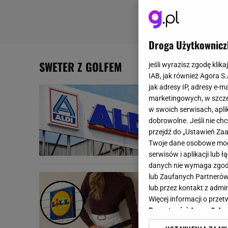
Droga Użytkownicz
SWETER Z GOLFEM
jeśli wyrazisz zgodę klika
IAB, jak również Agora S
jak adresy IP, adresy e-m
Prawdziwa g
marketingowych, w szcze
powstydził
w swoich serwisach, aplik
dobrowolne. Jeśli nie ch
Ciepły, miękki
przejdź do „Ustawień Z
moją uwagę. Je
Twoje dane osobowe mogą
SWETER
SWETER DA
serwisów i aplikacji lub
danych nie wymaga zgody 
To niezbędn
lub Zaufanych Partnerów
lub przez kontakt z admi
w Lidlu. C
Więcej informacji o prz
Prywatności Agora S.A.
Jest mięciutk
golfem z Lidla