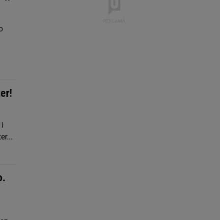
o
er!
i
r...
o.