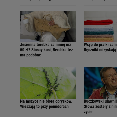
Jesienna torebka za mniej niż
Wsyp do pralki zam
50 zł? Sinsay kusi, Bershka też
Ręczniki odzyskaj
ma podobne
Na mszyce nie biorą oprysków.
Buczkowski ujawnił 
Wieszają to przy pomidorach
Słowa zostały z ni
życie