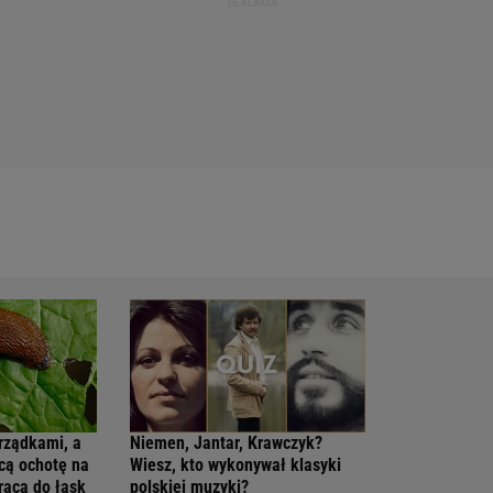
rządkami, a
Niemen, Jantar, Krawczyk?
acą ochotę na
Wiesz, kto wykonywał klasyki
wraca do łask
polskiej muzyki?