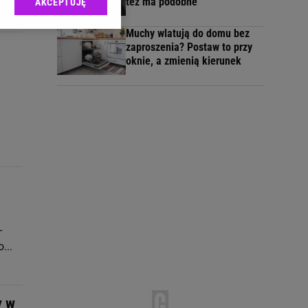
też ma podobne
AKCEPTUJĘ
l sp. z o.o., jej
ić swoje preferencje
Muchy wlatują do domu bez
arzania danych poprzez
zaproszenia? Postaw to przy
ych”. Zmiana ustawień
oknie, a zmienią kierunek
ach:
 celów identyfikacji.
omiar reklam i treści,
-
...
y w