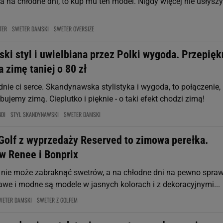
a na chłodne dni, to kup mu ten model. Nigdy więcej nie usłysz
TER
SWETER DAMSKI
SWETER OVERSIZE
ki styl i uwielbiana przez Polki wygoda. Przepięk
 zimę taniej o 80 zł
nie ci serce. Skandynawska stylistyka i wygoda, to połączenie,
bujemy zimą. Cieplutko i pięknie - o taki efekt chodzi zimą!
DI
STYL SKANDYNAWSKI
SWETER DAMSKI
Golf z wyprzedaży Reserved to zimowa perełka.
w Renee i Bonprix
 nie może zabraknąć swetrów, a na chłodne dni na pewno spra
kawe i modne są modele w jasnych kolorach i z dekoracyjnymi...
WETER DAMSKI
SWETER Z GOLFEM