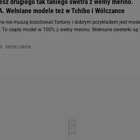
esz drugiego tak taniego swetra z wełny merino.
A. Wełniane modele też w Tchibo i Wólczance
ne nie muszą kosztować fortuny i dobrym przykładem jest mode
. To ciepły model w 100% z wełny merino. Wełniane sweterki są 
ER
SWETER Z GOLFEM