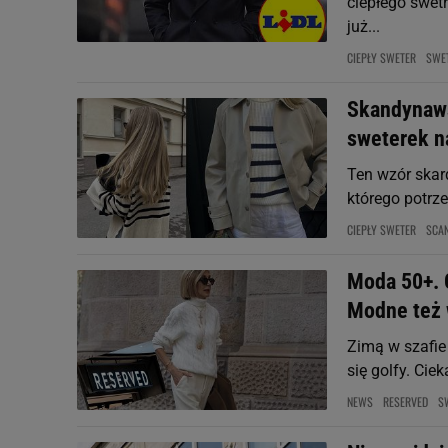
ciepłego swetr
już...
CIEPŁY SWETER
SWE
Skandynaws
sweterek na
Ten wzór skard
którego potrze
CIEPŁY SWETER
SCAN
Moda 50+. 
Modne też 
Zimą w szafie
się golfy. Cie
NEWS
RESERVED
S