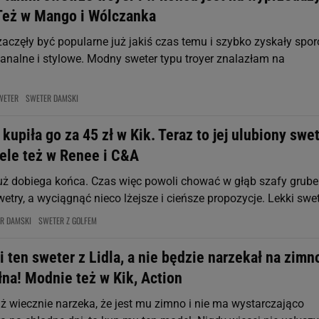
Też w Mango i Wólczanka
zaczęły być popularne już jakiś czas temu i szybko zyskały spor
banalne i stylowe. Modny sweter typu troyer znalazłam na
WETER
SWETER DAMSKI
upiła go za 45 zł w Kik. Teraz to jej ulubiony swet
le też w Renee i C&A
uż dobiega końca. Czas więc powoli chować w głąb szafy grube 
wetry, a wyciągnąć nieco lżejsze i cieńsze propozycje. Lekki swete
R DAMSKI
SWETER Z GOLFEM
ten sweter z Lidla, a nie będzie narzekał na zimn
na! Modnie też w Kik, Action
ąż wiecznie narzeka, że jest mu zimno i nie ma wystarczająco