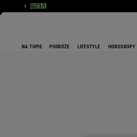
WIADOMOŚCI
NEXT
SPORT
PLOTEK
D
NA TOPIE
PODRÓŻE
LIFESTYLE
HOROSKOPY