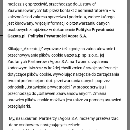
możesz się sprzeciwić, przechodząc do „Ustawień
Zaawansowanych” lub przez kontakt z administratorem – w
zależności od zakresu sprzeciwu i podmiotu, wobec którego
jest kierowany. Więcej informacji o przetwarzaniu danych
POPULARNE
NAJNOWSZE
osobowych znajdziesz w dokumencie
Polityka Prywatności
Gazeta.pl
i
Polityka Prywatności Agora S.A.
Malinowe baleriny to nowy trend na jesień 2026.
CCC ma je w niskiej cenie
Klikając „Akceptuję” wyrażasz też zgodę na zainstalowanie i
przechowywanie plików cookie Gazeta.pl sp. z o.o., jej
Zaufanych Partnerów i Agora S.A. na Twoim urządzeniu
Soda oczyszczona to dopiero początek. Dodaj
końcowym. Możesz w każdej chwili zmienić swoje preferencje
jeszcze dwa produkty
dotyczące plików cookie, wywołując narzędzie do zarządzania
twoimi preferencjami dot. przetwarzania danych poprzez
odnośnik „Ustawienia prywatności ” w stopce serwisu i
Te buty będą hitem jesieni 2026! Wiśniowe
przechodząc do „Ustawień Zaawansowanych”. Zmiana
czółenka to kwintesencja luksusu i
ustawień plików cookie możliwa jest także za pomocą ustawień
ponadczasowego stylu
przeglądarki.
Lniane spodnie z Lidla nawet jesienią będą
My, nasi Zaufani Partnerzy i Agora S.A. możemy przetwarzać
hitem. Kosztują 44,99 zł
dane osobowe w następujących celach: