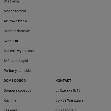
Sneakersy
Modne torebki
Ażurowe klapki
Spodnie damskie
Czółenka
Sukienki wyprzedaż
Skórzane klapki
Perfumy damskie
DOM I OGRÓD
KONTAKT
Domowe sposoby
ul. Czerska 8/10
Kuchnia
00-732 Warszawa
Łazienka
g.pl@agora.pl