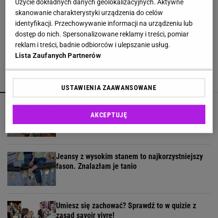
Użycie dokładnych danych geolokalizacyjnych. Aktywne
skanowanie charakterystyki urządzenia do celów
Wsyp do pralki zamiast płynu. Ręczniki
identyfikacji. Przechowywanie informacji na urządzeniu lub
odzyskają miękkość
dostęp do nich. Spersonalizowane reklamy i treści, pomiar
reklam i treści, badnie odbiorców i ulepszanie usług.
Lista Zaufanych Partnerów
POLECAMY
WIĘCEJ TEMATÓW
USTAWIENIA ZAAWANSOWANE
Butter yellow nie odchodzi do lamusa - tę bluzkę
AKCEPTUJĘ
założysz do wszystkiego
Jeansy z wysokim stanem to najkorzystniejszy
fason. Znalazłam je tanio
Umiesz się zachować? Sprawdź to w quizie z
zasad savoir vivre!