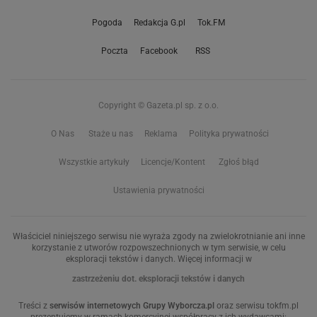
Pogoda
Redakcja G.pl
Tok.FM
Poczta
Facebook
RSS
Copyright © Gazeta.pl sp. z o.o.
O Nas
Staże u nas
Reklama
Polityka prywatności
Wszystkie artykuły
Licencje/Kontent
Zgłoś błąd
Ustawienia prywatności
Właściciel niniejszego serwisu nie wyraża zgody na zwielokrotnianie ani inne
korzystanie z utworów rozpowszechnionych w tym serwisie, w celu
eksploracji tekstów i danych. Więcej informacji w
zastrzeżeniu dot. eksploracji tekstów i danych
Treści z
serwisów internetowych Grupy Wyborcza.pl
oraz serwisu tokfm.pl