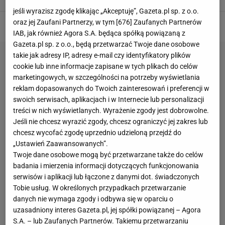
jeśli wyrazisz zgodę klikając „Akceptuję”, Gazeta.pl sp. z o.o.
oraz jej Zaufani Partnerzy, w tym [
676
] Zaufanych Partnerów
IAB, jak również Agora S.A. będąca spółką powiązaną z
Gazeta.pl sp. z o.o., będą przetwarzać Twoje dane osobowe
takie jak adresy IP, adresy e-mail czy identyfikatory plików
cookie lub inne informacje zapisane w tych plikach do celów
marketingowych, w szczególności na potrzeby wyświetlania
reklam dopasowanych do Twoich zainteresowań i preferencji w
swoich serwisach, aplikacjach i w Internecie lub personalizacji
treści w nich wyświetlanych. Wyrażenie zgody jest dobrowolne.
Jeśli nie chcesz wyrazić zgody, chcesz ograniczyć jej zakres lub
chcesz wycofać zgodę uprzednio udzieloną przejdź do
„Ustawień Zaawansowanych”.
Twoje dane osobowe mogą być przetwarzane także do celów
badania i mierzenia informacji dotyczących funkcjonowania
serwisów i aplikacji lub łączone z danymi dot. świadczonych
Tobie usług. W określonych przypadkach przetwarzanie
danych nie wymaga zgody i odbywa się w oparciu o
uzasadniony interes Gazeta.pl, jej spółki powiązanej – Agora
S.A. – lub Zaufanych Partnerów. Takiemu przetwarzaniu