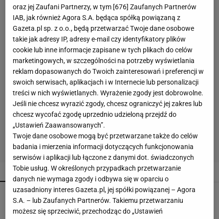
oraz jej Zaufani Partnerzy, w tym [
676
] Zaufanych Partnerów
IAB, jak również Agora S.A. będąca spółką powiązaną z
Gazeta.pl sp. z o.o., będą przetwarzać Twoje dane osobowe
takie jak adresy IP, adresy e-mail czy identyfikatory plików
cookie lub inne informacje zapisane w tych plikach do celów
marketingowych, w szczególności na potrzeby wyświetlania
reklam dopasowanych do Twoich zainteresowań i preferencji w
swoich serwisach, aplikacjach i w Internecie lub personalizacji
treści w nich wyświetlanych. Wyrażenie zgody jest dobrowolne.
Jeśli nie chcesz wyrazić zgody, chcesz ograniczyć jej zakres lub
chcesz wycofać zgodę uprzednio udzieloną przejdź do
„Ustawień Zaawansowanych”.
Twoje dane osobowe mogą być przetwarzane także do celów
badania i mierzenia informacji dotyczących funkcjonowania
serwisów i aplikacji lub łączone z danymi dot. świadczonych
Tobie usług. W określonych przypadkach przetwarzanie
POPULARNE
NAJNOWSZE
danych nie wymaga zgody i odbywa się w oparciu o
uzasadniony interes Gazeta.pl, jej spółki powiązanej – Agora
Lniane spodnie z Lidla nawet jesienią będą
S.A. – lub Zaufanych Partnerów. Takiemu przetwarzaniu
hitem. Kosztują 44,99 zł
możesz się sprzeciwić, przechodząc do „Ustawień