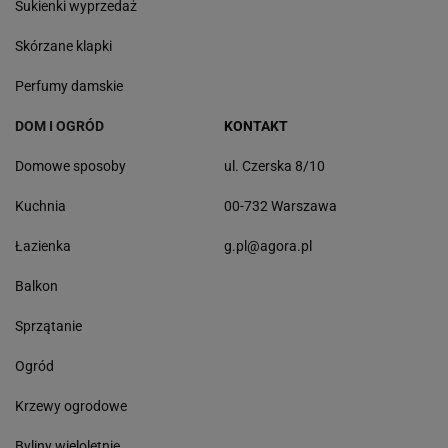
Sukienki wyprzedaż
Skórzane klapki
Perfumy damskie
DOM I OGRÓD
KONTAKT
Domowe sposoby
ul. Czerska 8/10
Kuchnia
00-732 Warszawa
Łazienka
g.pl@agora.pl
Balkon
Sprzątanie
Ogród
Krzewy ogrodowe
Byliny wieloletnie