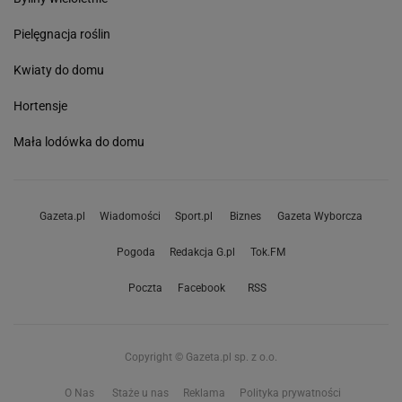
Pielęgnacja roślin
Kwiaty do domu
Hortensje
Mała lodówka do domu
Gazeta.pl
Wiadomości
Sport.pl
Biznes
Gazeta Wyborcza
Pogoda
Redakcja G.pl
Tok.FM
Poczta
Facebook
RSS
Copyright © Gazeta.pl sp. z o.o.
O Nas
Staże u nas
Reklama
Polityka prywatności