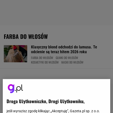
FARBA DO WŁOSÓW
Klasyczny blond odchodzi do lamusa. Te
odcienie są teraz hitem 2026 roku
FARBA DO WŁOSÓW
GUMKI DO WŁOSÓW
KOSMETYKI DO WŁOSÓW
MASKI DO WŁOSÓW
Droga Użytkowniczko, Drogi Użytkowniku,
jeśli wyrazisz zgodę klikając „Akceptuję”, Gazeta.pl sp. z o.o.