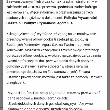
Zaawansowanych” lub przez kontakt z administratorem – w
zależności od zakresu sprzeciwu i podmiotu, wobec którego
Te buty będą hitem jesieni 2026! Wiśniowe
jest kierowany. Więcej informacji o przetwarzaniu danych
czółenka to kwintesencja luksusu i
osobowych znajdziesz w dokumencie
Polityka Prywatności
ponadczasowego stylu
Gazeta.pl
i
Polityka Prywatności Agora S.A.
Nie sięgaj po kolejny detergent. Mieszanka
Klikając „Akceptuję” wyrażasz też zgodę na zainstalowanie i
pomoże z osadami
przechowywanie plików cookie Gazeta.pl sp. z o.o., jej
Zaufanych Partnerów i Agora S.A. na Twoim urządzeniu
końcowym. Możesz w każdej chwili zmienić swoje preferencje
Muszki owocówki w kuchni? Ten prosty trik może
pomóc się ich pozbyć
dotyczące plików cookie, wywołując narzędzie do zarządzania
twoimi preferencjami dot. przetwarzania danych poprzez
odnośnik „Ustawienia prywatności ” w stopce serwisu i
Wsyp do pralki zamiast płynu. Ręczniki
przechodząc do „Ustawień Zaawansowanych”. Zmiana
odzyskają miękkość
ustawień plików cookie możliwa jest także za pomocą ustawień
przeglądarki.
My, nasi Zaufani Partnerzy i Agora S.A. możemy przetwarzać
dane osobowe w następujących celach:
POLECAMY
WIĘCEJ TEMATÓW
Użycie dokładnych danych geolokalizacyjnych. Aktywne
skanowanie charakterystyki urządzenia do celów