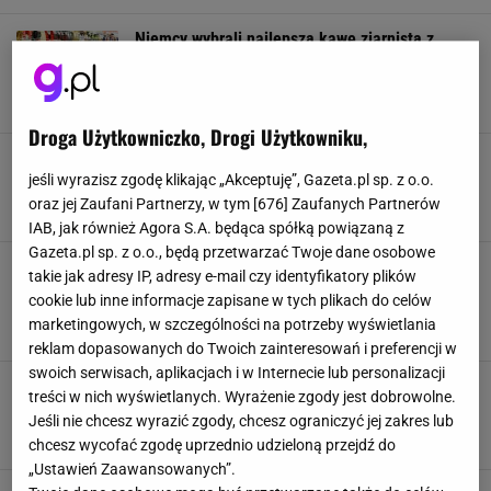
Niemcy wybrali najlepszą kawę ziarnistą z
supermarketu. Tyle musimy za nią zapłacić w
Polsce
KAWA
NEWS
PRODUKTY
RANKING
Droga Użytkowniczko, Drogi Użytkowniku,
Twoja kawa z ekspresu jest słaba? Poznaj
najczęstsze przyczyny
jeśli wyrazisz zgodę klikając „Akceptuję”, Gazeta.pl sp. z o.o.
CZYSZCZENIE
EKSPRESY DO KAWY
KAWA
oraz jej Zaufani Partnerzy, w tym [
676
] Zaufanych Partnerów
IAB, jak również Agora S.A. będąca spółką powiązaną z
Gazeta.pl sp. z o.o., będą przetwarzać Twoje dane osobowe
Dubajska kawiarnia serwuje najdroższą kawę
takie jak adresy IP, adresy e-mail czy identyfikatory plików
świata. Egzotyczne ziarna Gejszy biją cenowe
cookie lub inne informacje zapisane w tych plikach do celów
rekordy
marketingowych, w szczególności na potrzeby wyświetlania
DUBAJ
KAWA
KSIĘGA REKORDÓW GUINNESSA
NEWS
reklam dopasowanych do Twoich zainteresowań i preferencji w
swoich serwisach, aplikacjach i w Internecie lub personalizacji
Polacy kochają kawę, ale stawiają na
treści w nich wyświetlanych. Wyrażenie zgody jest dobrowolne.
najgorsze. To istne zło w kubku
Jeśli nie chcesz wyrazić zgody, chcesz ograniczyć jej zakres lub
CIEKAWOSTKI
KAWA
NAPOJE
ZDROWIE
chcesz wycofać zgodę uprzednio udzieloną przejdź do
„Ustawień Zaawansowanych”.