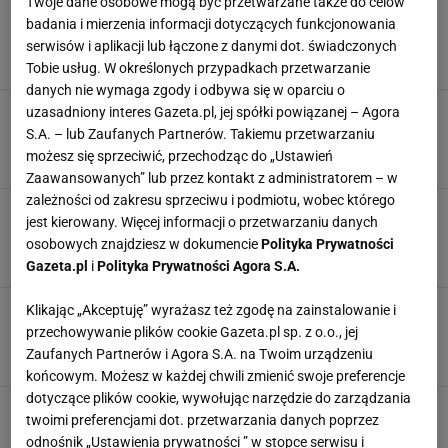
Nie wierzyłam, że to działa. Teraz mam w
Twoje dane osobowe mogą być przetwarzane także do celów
każdej doniczce. Rośliny nigdy nie były
badania i mierzenia informacji dotyczących funkcjonowania
piękniejsze
serwisów i aplikacji lub łączone z danymi dot. świadczonych
DRENAŻ
FILTRY
KAWA
PIELĘGNACJA ROŚLIN
Tobie usług. W określonych przypadkach przetwarzanie
danych nie wymaga zgody i odbywa się w oparciu o
Poszedł do niemieckiego Lidla i od razu
uzasadniony interes Gazeta.pl, jej spółki powiązanej – Agora
wyciągnął telefon. "Takie czasy nastały"
S.A. – lub Zaufanych Partnerów. Takiemu przetwarzaniu
CENY
KAWA
KRADZIEŻ
LIDL
możesz się sprzeciwić, przechodząc do „Ustawień
Zaawansowanych” lub przez kontakt z administratorem – w
zależności od zakresu sprzeciwu i podmiotu, wobec którego
2,5 tysiąca za filiżankę kawy. Pobili kolejny
jest kierowany. Więcej informacji o przetwarzaniu danych
rekord Guinnessa
osobowych znajdziesz w dokumencie
Polityka Prywatności
KAWA
KSIĘGA REKORDÓW GUINNESSA
NEWS
REKORD
Gazeta.pl
i
Polityka Prywatności Agora S.A.
Syrop dyniowy do kawy, ciast i deserów. Te ze
Klikając „Akceptuję” wyrażasz też zgodę na zainstalowanie i
sklepu mogą się schować
przechowywanie plików cookie Gazeta.pl sp. z o.o., jej
DYNIA
JESIEŃ
KAWA
NAPOJE
Zaufanych Partnerów i Agora S.A. na Twoim urządzeniu
końcowym. Możesz w każdej chwili zmienić swoje preferencje
dotyczące plików cookie, wywołując narzędzie do zarządzania
Zastąpi arabikę i robustę. Naukowcy odkryli
twoimi preferencjami dot. przetwarzania danych poprzez
"kawę przyszłości"
odnośnik „Ustawienia prywatności ” w stopce serwisu i