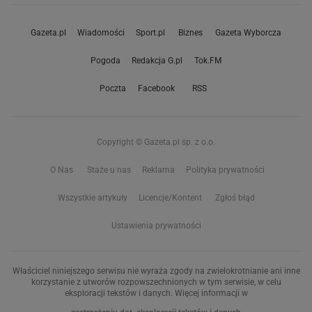
Gazeta.pl
Wiadomości
Sport.pl
Biznes
Gazeta Wyborcza
Pogoda
Redakcja G.pl
Tok.FM
Poczta
Facebook
RSS
Copyright © Gazeta.pl sp. z o.o.
O Nas
Staże u nas
Reklama
Polityka prywatności
Wszystkie artykuły
Licencje/Kontent
Zgłoś błąd
Ustawienia prywatności
Właściciel niniejszego serwisu nie wyraża zgody na zwielokrotnianie ani inne
korzystanie z utworów rozpowszechnionych w tym serwisie, w celu
eksploracji tekstów i danych. Więcej informacji w