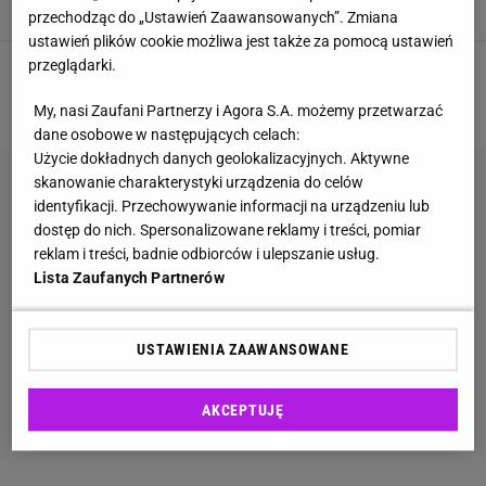
KAWA
NAUKA
ZMIANY KLIMATU
przechodząc do „Ustawień Zaawansowanych”. Zmiana
ustawień plików cookie możliwa jest także za pomocą ustawień
przeglądarki.
1
2
3
4
5
NASTĘPNA
My, nasi Zaufani Partnerzy i Agora S.A. możemy przetwarzać
dane osobowe w następujących celach:
Użycie dokładnych danych geolokalizacyjnych. Aktywne
skanowanie charakterystyki urządzenia do celów
identyfikacji. Przechowywanie informacji na urządzeniu lub
dostęp do nich. Spersonalizowane reklamy i treści, pomiar
reklam i treści, badnie odbiorców i ulepszanie usług.
Lista Zaufanych Partnerów
USTAWIENIA ZAAWANSOWANE
AKCEPTUJĘ