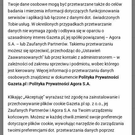
Twoje dane osobowe mogą być przetwarzane także do celów
badania i mierzenia informacji dotyczących funkcjonowania
Klapki typu Birkenstock za ułamek ceny. Te
modele z Lidla i Sinsay wyglądają świetnie
serwisów i aplikacji lub łączone z danymi dot. świadczonych
Tobie usług. W określonych przypadkach przetwarzanie
KLAPKI
KLAPKI DAMSKIE
KLAPKI NA LATO
KLAPKI SKÓRZANE DAMSKIE
danych nie wymaga zgody i odbywa się w oparciu o
uzasadniony interes Gazeta.pl, jej spółki powiązanej – Agora
Minimalistyczne klapki to hit każdego lata. Te
S.A. – lub Zaufanych Partnerów. Takiemu przetwarzaniu
modele z Reserved i eobuwie kupisz teraz o
możesz się sprzeciwić, przechodząc do „Ustawień
wiele taniej
Zaawansowanych” lub przez kontakt z administratorem – w
KLAPKI
KLAPKI DAMSKIE
KLAPKI NA LATO
zależności od zakresu sprzeciwu i podmiotu, wobec którego
KLAPKI SKÓRZANE DAMSKIE
jest kierowany. Więcej informacji o przetwarzaniu danych
osobowych znajdziesz w dokumencie
Polityka Prywatności
Bestsellerowe klapki w Sinsay za 5 dyszek. Lidl
Gazeta.pl
i
Polityka Prywatności Agora S.A.
ma podobne i też stawia na wygodę
KLAPKI
KLAPKI DAMSKIE
KLAPKI NA LATO
Klikając „Akceptuję” wyrażasz też zgodę na zainstalowanie i
KLAPKI SKÓRZANE DAMSKIE
przechowywanie plików cookie Gazeta.pl sp. z o.o., jej
Zaufanych Partnerów i Agora S.A. na Twoim urządzeniu
Klapki na korkowej podeszwie wracają do łask.
końcowym. Możesz w każdej chwili zmienić swoje preferencje
Te modele będziemy nosić przez całe lato
dotyczące plików cookie, wywołując narzędzie do zarządzania
KLAPKI
KLAPKI DAMSKIE
KLAPKI NA CO DZIEŃ
KLAPKI NA LATO
twoimi preferencjami dot. przetwarzania danych poprzez