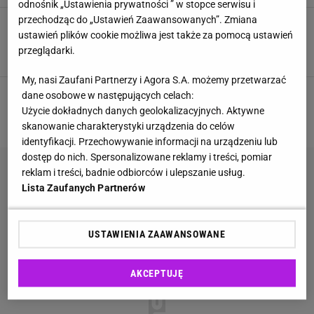
odnośnik „Ustawienia prywatności ” w stopce serwisu i
przechodząc do „Ustawień Zaawansowanych”. Zmiana
Nie szukałam nowych butów. Te Lasockiego za
ustawień plików cookie możliwa jest także za pomocą ustawień
63 zł z CCC same przykuły moją uwagę
przeglądarki.
CCC
KLAPKI
KLAPKI DAMSKIE
SKÓRZANE KLAPKI
My, nasi Zaufani Partnerzy i Agora S.A. możemy przetwarzać
dane osobowe w następujących celach:
1
2
3
4
5
Użycie dokładnych danych geolokalizacyjnych. Aktywne
NASTĘPNA
skanowanie charakterystyki urządzenia do celów
identyfikacji. Przechowywanie informacji na urządzeniu lub
dostęp do nich. Spersonalizowane reklamy i treści, pomiar
reklam i treści, badnie odbiorców i ulepszanie usług.
Lista Zaufanych Partnerów
USTAWIENIA ZAAWANSOWANE
AKCEPTUJĘ