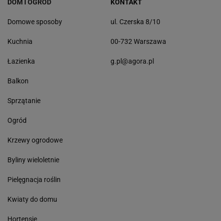
DOM I OGRÓD
KONTAKT
Domowe sposoby
ul. Czerska 8/10
Kuchnia
00-732 Warszawa
Łazienka
g.pl@agora.pl
Balkon
Sprzątanie
Ogród
Krzewy ogrodowe
Byliny wieloletnie
Pielęgnacja roślin
Kwiaty do domu
Hortensje