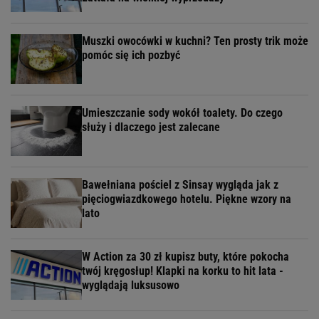
Muszki owocówki w kuchni? Ten prosty trik może
pomóc się ich pozbyć
Umieszczanie sody wokół toalety. Do czego
służy i dlaczego jest zalecane
Bawełniana pościel z Sinsay wygląda jak z
pięciogwiazdkowego hotelu. Piękne wzory na
lato
W Action za 30 zł kupisz buty, które pokocha
twój kręgosłup! Klapki na korku to hit lata -
wyglądają luksusowo