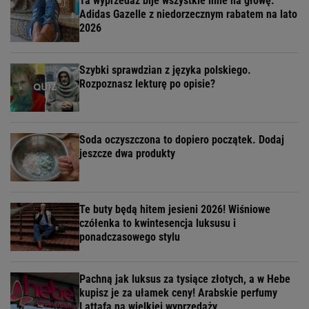
Ta wyprzedaż bije wszystkie inne na głowę.
Adidas Gazelle z niedorzecznym rabatem na lato
2026
Szybki sprawdzian z języka polskiego.
Rozpoznasz lekturę po opisie?
Soda oczyszczona to dopiero początek. Dodaj
jeszcze dwa produkty
Te buty będą hitem jesieni 2026! Wiśniowe
czółenka to kwintesencja luksusu i
ponadczasowego stylu
Pachną jak luksus za tysiące złotych, a w Hebe
kupisz je za ułamek ceny! Arabskie perfumy
Lattafa na wielkiej wyprzedaży