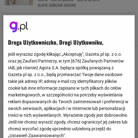
KLAPKI SKÓRZANE DAMSKIE
Klapki z pazurem za niecałe 5 dyszek. Sinsay
kusi bestsellerem, a Mango podobnym stylem
KLAPKI
KLAPKI DAMSKIE
KLAPKI NA LATO
KLAPKI SKÓRZANE DAMSKIE
Droga Użytkowniczko, Drogi Użytkowniku,
Te mule robią efekt spokojnego luksusu.
jeśli wyrazisz zgodę klikając „Akceptuję”, Gazeta.pl sp. z o.o.
Sinsay kusi ceną, a Mango podobnym stylem
oraz jej Zaufani Partnerzy, w tym [
676
] Zaufanych Partnerów
KLAPKI
KLAPKI DAMSKIE
KLAPKI NA LATO
IAB, jak również Agora S.A. będąca spółką powiązaną z
KLAPKI SKÓRZANE DAMSKIE
Gazeta.pl sp. z o.o., będą przetwarzać Twoje dane osobowe
takie jak adresy IP, adresy e-mail czy identyfikatory plików
To nie Birkenstocki. Te modne klapki podbijają
cookie lub inne informacje zapisane w tych plikach do celów
lato 2026 i optycznie wydłużają nogi
marketingowych, w szczególności na potrzeby wyświetlania
KLAPKI
KLAPKI DAMSKIE
KLAPKI NA LATO
KLAPKI NA OBCASIE
reklam dopasowanych do Twoich zainteresowań i preferencji w
swoich serwisach, aplikacjach i w Internecie lub personalizacji
treści w nich wyświetlanych. Wyrażenie zgody jest dobrowolne.
Minimalistyczne, miękkie i bardzo stylowe.
Jeśli nie chcesz wyrazić zgody, chcesz ograniczyć jej zakres lub
Gino Rossi ma klapki, Lasocki podobny klimat
chcesz wycofać zgodę uprzednio udzieloną przejdź do
KLAPKI
KLAPKI DAMSKIE
KLAPKI NA LATO
KLAPKI SKÓRZANE DAMSKIE
„Ustawień Zaawansowanych”.