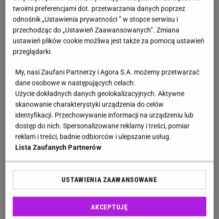
twoimi preferencjami dot. przetwarzania danych poprzez
Zobacz wideo
Adrian Zandberg: Płaca minimalna
odnośnik „Ustawienia prywatności ” w stopce serwisu i
przechodząc do „Ustawień Zaawansowanych”. Zmiana
poprawia sytuację małych przedsiębiorców
ustawień plików cookie możliwa jest także za pomocą ustawień
przeglądarki.
Rynek pracy 2025. Sprzedaż i praca fizyczna na
My, nasi Zaufani Partnerzy i Agora S.A. możemy przetwarzać
samym szczycie
dane osobowe w następujących celach:
Użycie dokładnych danych geolokalizacyjnych. Aktywne
Raport
"Rynek Pracy Specjalistów I półrocze 2025"
skanowanie charakterystyki urządzenia do celów
identyfikacji. Przechowywanie informacji na urządzeniu lub
wskazuje, że ponownie najpopularniejszą
dostęp do nich. Spersonalizowane reklamy i treści, pomiar
specjalizacją pozostaje
sprzedaż
, stanowiąc
19
reklam i treści, badnie odbiorców i ulepszanie usług.
proc.
wszystkich ogłoszeń o pracę
. Na drugim
Lista Zaufanych Partnerów
miejscu rankingu znajduje się natomiast
praca
fizyczna
z wynikiem
17 proc.
, a więc o 1 proc. więcej
USTAWIENIA ZAAWANSOWANE
niż w roku ubiegłym. Te dwie branże stanowią aż 36
proc. wszystkich ogłoszeń, które zostały
AKCEPTUJĘ
opublikowane w pierwszym półroczu 2025 w