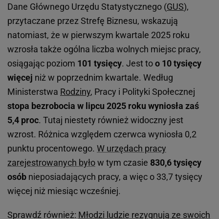
Dane Głównego Urzędu Statystycznego (
GUS
),
przytaczane przez Strefę Biznesu, wskazują
natomiast, że w pierwszym kwartale 2025 roku
wzrosła także ogólna liczba wolnych miejsc pracy,
osiągając poziom
101 tysięcy
. Jest to
o 10 tysięcy
więcej
niż w poprzednim kwartale. Według
Ministerstwa
Rodziny
, Pracy i Polityki Społecznej
stopa bezrobocia w lipcu 2025 roku wyniosła zaś
5,4 proc
. Tutaj niestety również widoczny jest
wzrost. Różnica względem czerwca wyniosła 0,2
punktu procentowego.
W urzędach pracy
zarejestrowanych było
w tym czasie
830,6 tysięcy
osób
nieposiadających pracy, a więc o 33,7 tysięcy
więcej niż miesiąc wcześniej.
Sprawdź również:
Młodzi ludzie rezygnują ze swoich