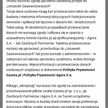
chcesz wycofać zgodę uprzednio udzieloną przejdź do
„Ustawień Zaawansowanych”.
Twoje dane osobowe mogą być przetwarzane także do celów
badania i mierzenia informacji dotyczących funkcjonowania
serwisów i aplikacji lub łączone z danymi dot. świadczonych
Tobie usług. W określonych przypadkach przetwarzanie
danych nie wymaga zgody i odbywa się w oparciu o
uzasadniony interes Gazeta.pl, jej spółki powiązanej – Agora
S.A. – lub Zaufanych Partnerów. Takiemu przetwarzaniu
możesz się sprzeciwić, przechodząc do „Ustawień
Zaawansowanych” lub przez kontakt z administratorem – w
zależności od zakresu sprzeciwu i podmiotu, wobec którego
jest kierowany. Więcej informacji o przetwarzaniu danych
osobowych znajdziesz w dokumencie
Polityka Prywatności
Gazeta.pl
i
Polityka Prywatności Agora S.A.
Klikając „Akceptuję” wyrażasz też zgodę na zainstalowanie i
przechowywanie plików cookie Gazeta.pl sp. z o.o., jej
Zaufanych Partnerów i Agora S.A. na Twoim urządzeniu
końcowym. Możesz w każdej chwili zmienić swoje preferencje
dotyczące plików cookie, wywołując narzędzie do zarządzania