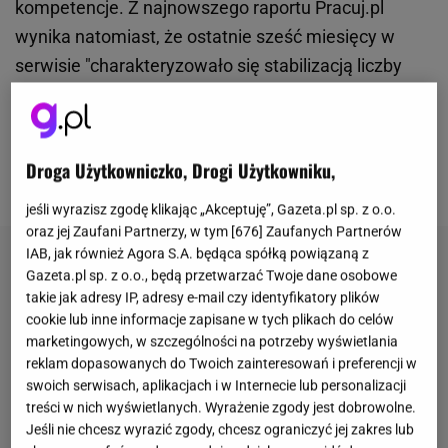
kompetencje. Z najnowszego raportu Pracuj.pl
wynika natomiast, że ostatnie sześć miesięcy w
serwisie "charakteryzowało się stabilizacją liczby
ofert pracy oraz nowym rekordem aktywności
klientów i kandydatów". W tym czasie opublikowano
łącznie aż
395 tysięcy ogłoszeń dotyczących
Droga Użytkowniczko, Drogi Użytkowniku,
wolnych stanowisk
.
jeśli wyrazisz zgodę klikając „Akceptuję”, Gazeta.pl sp. z o.o.
oraz jej Zaufani Partnerzy, w tym [
676
] Zaufanych Partnerów
IAB, jak również Agora S.A. będąca spółką powiązaną z
Gazeta.pl sp. z o.o., będą przetwarzać Twoje dane osobowe
takie jak adresy IP, adresy e-mail czy identyfikatory plików
cookie lub inne informacje zapisane w tych plikach do celów
marketingowych, w szczególności na potrzeby wyświetlania
reklam dopasowanych do Twoich zainteresowań i preferencji w
swoich serwisach, aplikacjach i w Internecie lub personalizacji
treści w nich wyświetlanych. Wyrażenie zgody jest dobrowolne.
Jeśli nie chcesz wyrazić zgody, chcesz ograniczyć jej zakres lub