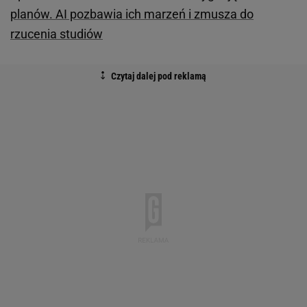
planów. AI pozbawia ich marzeń i zmusza do
rzucenia studiów