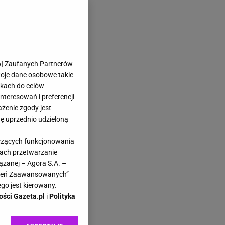
6
] Zaufanych Partnerów
woje dane osobowe takie
likach do celów
teresowań i preferencji
ażenie zgody jest
dę uprzednio udzieloną
yczących funkcjonowania
kach przetwarzanie
ązanej – Agora S.A. –
awień Zaawansowanych”
go jest kierowany.
ości Gazeta.pl
i
Polityka
ita