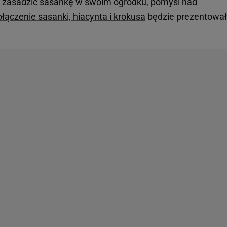
h zasadzić sasankę w swoim ogródku, pomyśl nad
łączenie sasanki, hiacynta i krokusa
będzie prezentowa