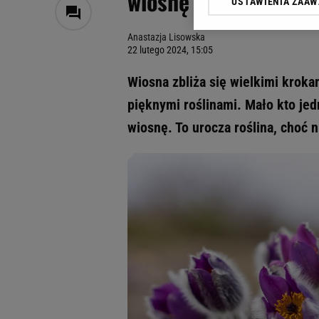
wiosnę swoimi włoch
USTAWIENIA ZAA
Klikając „Akceptuję” wyra
Zaufanych Partnerów i A
Anastazja Lisowska
dotyczące plików cookie,
22 lutego 2024, 15:05
odnośnik „Ustawienia pr
plików cookie możliwa je
Wiosna zbliża się wielkimi kroka
My, nasi Zaufani Partne
pięknymi roślinami. Mało kto jed
Użycie dokładnych danych
wiosnę. To urocza roślina, choć 
Przechowywanie informacji
badnie odbiorców i uleps