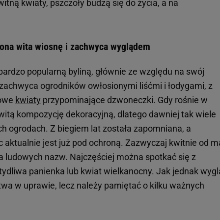
tną kwiaty, pszczoły budzą się do życia, a na
 ona wita wiosnę i zachwyca wyglądem
ardzo popularną byliną, głównie ze względu na swój
zachwyca ogrodników owłosionymi liśćmi i łodygami, z
towe
kwiaty
przypominające dzwoneczki. Gdy rośnie w
witą kompozycję dekoracyjną, dlatego dawniej tak wiele
h ogrodach. Z biegiem lat została zapomniana, a
ęc aktualnie jest już pod ochroną. Zazwyczaj kwitnie od 
ka ludowych nazw. Najczęściej można spotkać się z
tydliwa panienka lub kwiat wielkanocny. Jak jednak wyg
atwa w uprawie, lecz należy pamiętać o kilku ważnych