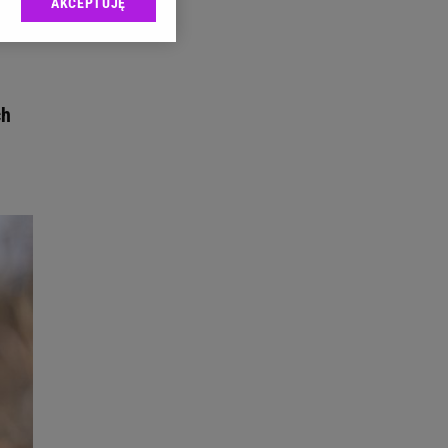
AKCEPTUJĘ
l sp. z o.o., jej
ić swoje preferencje
arzania danych poprzez
ych”. Zmiana ustawień
ch
ach:
 celów identyfikacji.
omiar reklam i treści,