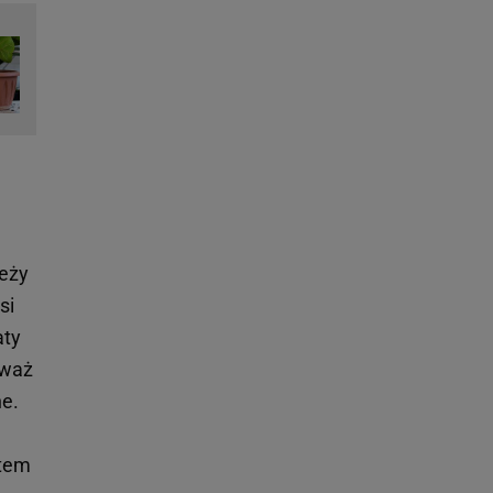
leży
si
aty
eważ
ne.
stem