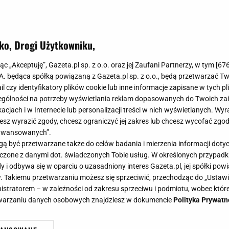
ko, Drogi Użytkowniku,
jąc „Akceptuję”, Gazeta.pl sp. z o.o. oraz jej Zaufani Partnerzy, w tym [
67
.A. będąca spółką powiązaną z Gazeta.pl sp. z o.o., będą przetwarzać T
ail czy identyfikatory plików cookie lub inne informacje zapisane w tych p
gólności na potrzeby wyświetlania reklam dopasowanych do Twoich zain
acjach i w Internecie lub personalizacji treści w nich wyświetlanych. Wyr
cesz wyrazić zgody, chcesz ograniczyć jej zakres lub chcesz wycofać zgo
aawansowanych”.
 być przetwarzane także do celów badania i mierzenia informacji dot
 łączone z danymi dot. świadczonych Tobie usług. W określonych przypad
i odbywa się w oparciu o uzasadniony interes Gazeta.pl, jej spółki powi
. Takiemu przetwarzaniu możesz się sprzeciwić, przechodząc do „Ust
nistratorem – w zależności od zakresu sprzeciwu i podmiotu, wobec które
etwarzaniu danych osobowych znajdziesz w dokumencie
Polityka Prywatn
rodu została zapomniana. To ona w