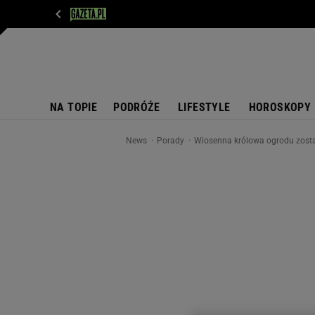
WIADOMOŚCI
NEXT
SPORT
PLOTEK
D
NA TOPIE
PODRÓŻE
LIFESTYLE
HOROSKOPY
News
Porady
Wiosenna królowa ogrodu zost