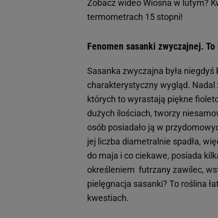
Zobacz wideo
Wiosna w lutym? Kwi
termometrach 15 stopni!
Fenomen sasanki zwyczajnej. To
Sasanka zwyczajna była niegdyś b
charakterystyczny wygląd. Nadal 
których to wyrastają piękne fiole
dużych ilościach, tworzy niesamo
osób posiadało ją w przydomowyc
jej liczba diametralnie spadła, wi
do maja i co ciekawe, posiada kil
określeniem futrzany zawilec, ws
pielęgnacja sasanki? To roślina ł
kwestiach.