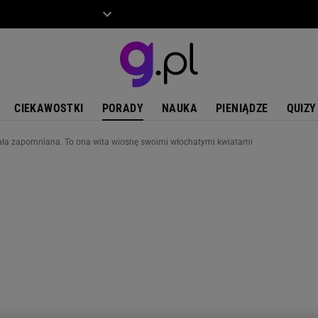
ZIECKO
MOTO
CIEKAWOSTKI
PORADY
NAUKA
PIENIĄDZE
QUIZY
ała zapomniana. To ona wita wiosnę swoimi włochatymi kwiatami