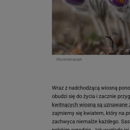
iStock/svetograph
Wraz z nadchodzącą wiosną pono
obudzi się do życia i zacznie przy
kwitnących wiosną są uznawane z
zajmiemy się kwiatem, który na p
zachwyca niemalże każdego. Sas
polskim ogrodzie. Jak wygląda je