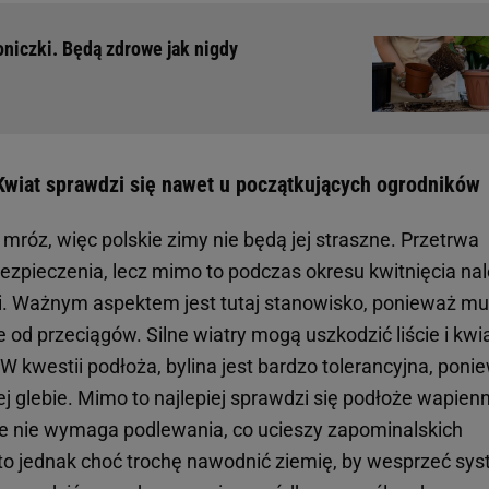
oniczki. Będą zdrowe jak nigdy
 Kwiat sprawdzi się nawet u początkujących ogrodników
mróz, więc polskie zimy nie będą jej straszne. Przetrwa
ezpieczenia, lecz mimo to podczas okresu kwitnięcia na
i. Ważnym aspektem jest tutaj stanowisko, ponieważ mu
 od przeciągów. Silne wiatry mogą uszkodzić liście i kwi
W kwestii podłoża, bylina jest bardzo tolerancyjna, poni
j glebie. Mimo to najlepiej sprawdzi się podłoże wapien
ie nie wymaga podlewania, co ucieszy zapominalskich
o jednak choć trochę nawodnić ziemię, by wesprzeć sy