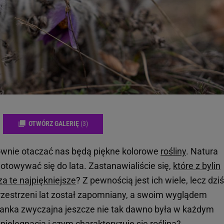
OTWÓRZ GALERIĘ
(3)
wnie otaczać nas będą piękne kolorowe
rośliny
. Natura
gotowywać się do lata. Zastanawialiście się,
które z bylin
a te najpiękniejsze
? Z pewnością jest ich wiele, lecz dziś
rzestrzeni lat został zapomniany, a swoim wyglądem
anka zwyczajna jeszcze nie tak dawno była w każdym
j
pielęgnacja
i czym charakteryzuje się roślina?