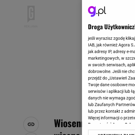
Droga Użytkownicz
jeśli wyrazisz zgodę klika
IAB, jak również Agora S
jak adresy IP, adresy e-m
marketingowych, w szcze
w swoich serwisach, aplik
dobrowolne. Jeśli nie ch
przejdź do „Ustawień Z
Twoje dane osobowe mogą
serwisów i aplikacji lub
danych nie wymaga zgody 
lub Zaufanych Partnerów
lub przez kontakt z admi
Więcej informacji o prz
Wiosenna królowa og
Prywatności Agora S.A.