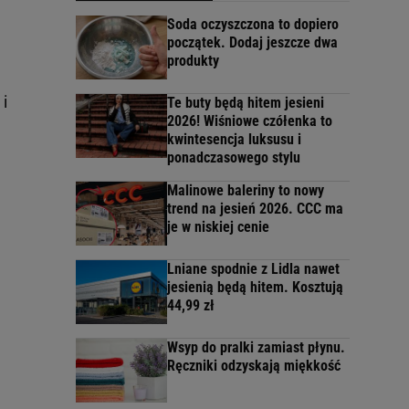
Soda oczyszczona to dopiero
początek. Dodaj jeszcze dwa
produkty
 i
Te buty będą hitem jesieni
2026! Wiśniowe czółenka to
kwintesencja luksusu i
ponadczasowego stylu
Malinowe baleriny to nowy
trend na jesień 2026. CCC ma
je w niskiej cenie
Lniane spodnie z Lidla nawet
jesienią będą hitem. Kosztują
44,99 zł
Wsyp do pralki zamiast płynu.
Ręczniki odzyskają miękkość