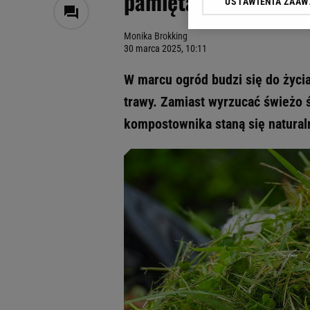
pamiętać. To sposób
USTAWIENIA ZAA
Klikając „Akceptuję” wyra
Zaufanych Partnerów i A
Monika Brokking
dotyczące plików cookie,
30 marca 2025, 10:11
odnośnik „Ustawienia pr
plików cookie możliwa je
W marcu ogród budzi się do życia
My, nasi Zaufani Partne
trawy. Zamiast wyrzucać świeżo 
Użycie dokładnych danych
kompostownika staną się natura
Przechowywanie informacji
badnie odbiorców i uleps