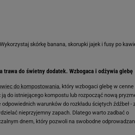
ykorzystaj skórkę banana, skorupki jajek i fusy po kawie
trawa do świetny dodatek. Wzbogaca i odżywia glebę
owiec do kompostowania
, który wzbogaci glebę w cenne
 ją do istniejącego kompostu lub rozpocząć nową pryzm
 odpowiednich warunków do rozkładu ściętych źdźbeł - 
wydzielać nieprzyjemny zapach. Dlatego warto zadbać o
czalnym dnem, który pozwoli na swobodne odprowadzan