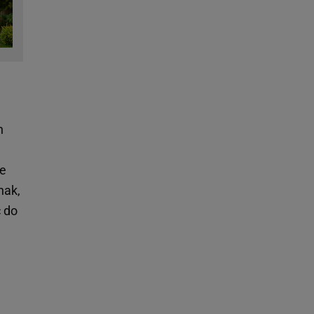
h
de
nak,
 do