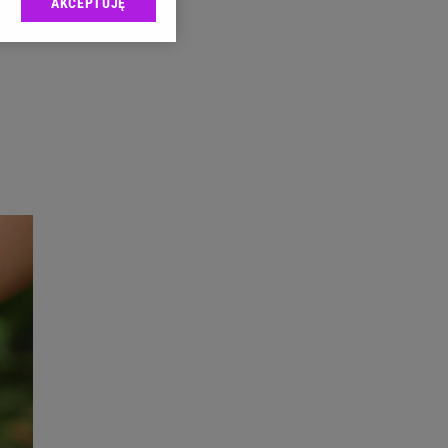
AKCEPTUJĘ
l sp. z o.o., jej
ić swoje preferencje
arzania danych poprzez
ych”. Zmiana ustawień
ach:
 celów identyfikacji.
omiar reklam i treści,