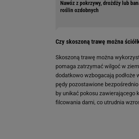
Nawóz z pokrzywy, drożdży lub bana
roślin ozdobnych
Czy skoszoną trawę można ściół
Skoszoną trawę można wykorzyst
pomaga zatrzymać wilgoć w ziemi
dodatkowo wzbogacają podłoże w a
pędy pozostawione bezpośrednio n
by unikać pokosu zawierającego k
filcowania darni, co utrudnia wzro