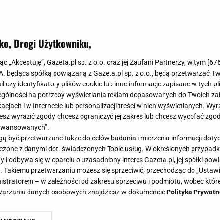
ko, Drogi Użytkowniku,
jąc „Akceptuję”, Gazeta.pl sp. z o.o. oraz jej Zaufani Partnerzy, w tym [
67
.A. będąca spółką powiązaną z Gazeta.pl sp. z o.o., będą przetwarzać T
ail czy identyfikatory plików cookie lub inne informacje zapisane w tych p
gólności na potrzeby wyświetlania reklam dopasowanych do Twoich zain
acjach i w Internecie lub personalizacji treści w nich wyświetlanych. Wyr
cesz wyrazić zgody, chcesz ograniczyć jej zakres lub chcesz wycofać zgo
aawansowanych”.
 być przetwarzane także do celów badania i mierzenia informacji dot
 łączone z danymi dot. świadczonych Tobie usług. W określonych przypad
i odbywa się w oparciu o uzasadniony interes Gazeta.pl, jej spółki powi
. Takiemu przetwarzaniu możesz się sprzeciwić, przechodząc do „Ust
nistratorem – w zależności od zakresu sprzeciwu i podmiotu, wobec które
etwarzaniu danych osobowych znajdziesz w dokumencie
Polityka Prywatn
ompost z trawy? O tym musisz