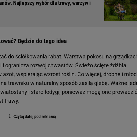
nów. Najlepszy wybór dla trawy, warzyw i
kować? Będzie do tego idea
ać do ściółkowania rabat. Warstwa pokosu na grządkac
 i ogranicza rozwój chwastów. Świeżo ścięte źdźbła
zot, wspierając wzrost roślin. Co więcej, drobne i mło
a trawniku w naturalny sposób zasilą glebę. Ważne jed
wiatostany i stare łodygi, ponieważ mogą one prowadzić
st trawy.