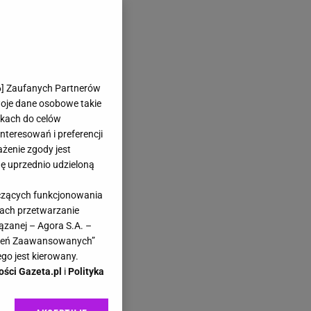
6
] Zaufanych Partnerów
woje dane osobowe takie
likach do celów
teresowań i preferencji
ażenie zgody jest
dę uprzednio udzieloną
yczących funkcjonowania
kach przetwarzanie
ązanej – Agora S.A. –
awień Zaawansowanych”
go jest kierowany.
ości Gazeta.pl
i
Polityka