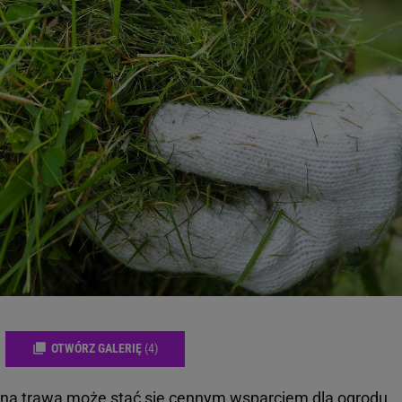
OTWÓRZ GALERIĘ
(4)
a trawa może stać się cennym wsparciem dla ogrodu.