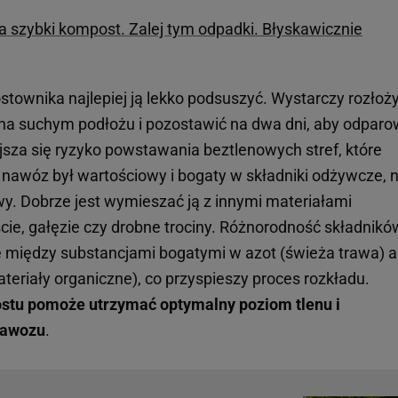
 szybki kompost. Zalej tym odpadki. Błyskawicznie
ownika najlepiej ją lekko podsuszyć. Wystarczy rozłoż
na suchym podłożu i pozostawić na dwa dni, aby odparo
sza się ryzyko powstawania beztlenowych stref, które
nawóz był wartościowy i bogaty w składniki odżywcze, n
wy. Dobrze jest wymieszać ją z innymi materiałami
iście, gałęzie czy drobne trociny. Różnorodność składnikó
między substancjami bogatymi w azot (świeża trawa) a
teriały organiczne), co przyspieszy proces rozkładu.
tu pomoże utrzymać optymalny poziom tlenu i
nawozu
.