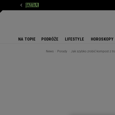
WIADOMOŚCI
NEXT
SPORT
PLOTEK
D
NA TOPIE
PODRÓŻE
LIFESTYLE
HOROSKOPY
News
Porady
Jak szybko zrobić kompost z 