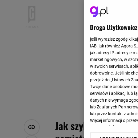
Droga Użytkownicz
jeśli wyrazisz zgodę klika
IAB, jak również Agora S
jak adresy IP, adresy e-m
marketingowych, w szcze
w swoich serwisach, aplik
dobrowolne. Jeśli nie ch
przejdź do „Ustawień Z
Twoje dane osobowe mogą
serwisów i aplikacji lub
danych nie wymaga zgody 
lub Zaufanych Partnerów
lub przez kontakt z admi
Więcej informacji o prz
Jak szybko zrobić k
Prywatności Agora S.A.