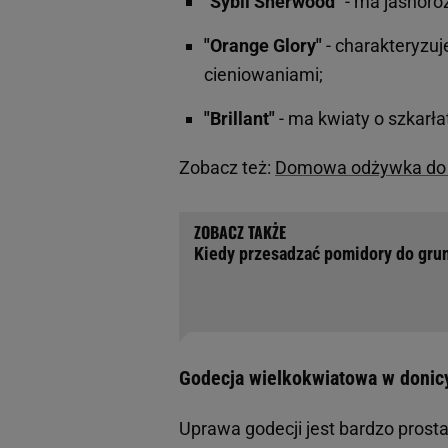
"Sybil Sherwood"
- ma jasnoró
"Orange Glory"
- charakteryzu
cieniowaniami;
"Brillant"
- ma kwiaty o szkarła
Zobacz też:
Domowa odżywka do sur
Kiedy przesadzać pomidory do grun
Godecja wielkokwiatowa w donicy.
Uprawa godecji jest bardzo pros