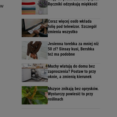
Ręczniki odzyskają miękkość
 w
Coraz więcej osób wkłada
folię pod telewizor. Szczegół
zmienia wszystko
Jesienna torebka za mniej niż
50 zł? Sinsay kusi, Bershka
też ma podobne
Muchy wlatują do domu bez
zaproszenia? Postaw to przy
oknie, a zmienią kierunek
Mszyce znikają bez oprysków.
Wystarczy powiesić to przy
roślinach