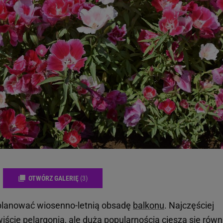
OTWÓRZ GALERIĘ
(3)
planować wiosenno-letnią obsadę
balkonu
. Najczęściej
wiście
pelargonia
, ale dużą popularnością cieszą się równ