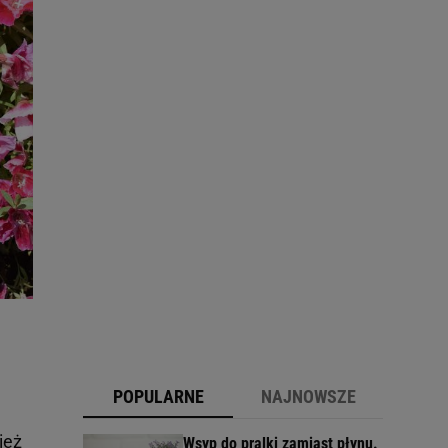
POPULARNE
NAJNOWSZE
ież
Wsyp do pralki zamiast płynu.