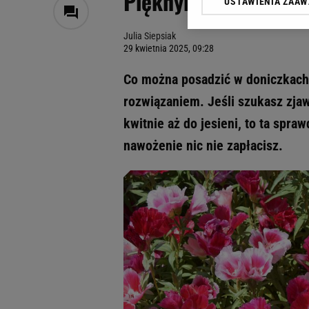
Pięknymi kwiatami z
USTAWIENIA ZAA
Klikając „Akceptuję” wyra
Zaufanych Partnerów i A
Julia Siepsiak
dotyczące plików cookie,
29 kwietnia 2025, 09:28
odnośnik „Ustawienia pr
plików cookie możliwa je
Co można posadzić w doniczkach 
My, nasi Zaufani Partne
rozwiązaniem. Jeśli szukasz zjaw
Użycie dokładnych danych
kwitnie aż do jesieni, to ta spraw
Przechowywanie informacji
badnie odbiorców i uleps
nawożenie nic nie zapłacisz.