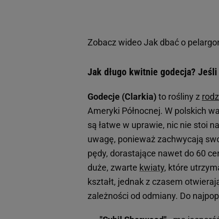
Zobacz wideo
Jak dbać o pelarg
Jak długo kwitnie godecja? Jeśli 
Godecje (
Clarkia
)
to rośliny z
rodz
Ameryki Północnej. W polskich war
są łatwe w uprawie, nic nie stoi n
uwagę, ponieważ zachwycają swo
pędy, dorastające nawet do 60 ce
duże, zwarte
kwiaty
, które utrzy
kształt, jednak z czasem otwierają
zależności od odmiany. Do najpop