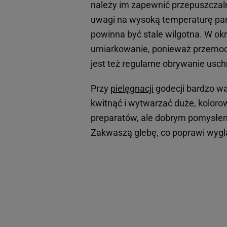
należy im zapewnić przepuszczaln
uwagi na wysoką temperaturę panuj
powinna być stale wilgotna. W okr
umiarkowanie, ponieważ przemocz
jest też regularne obrywanie usc
Przy
pielęgnacji
godecji bardzo wa
kwitnąć i wytwarzać duże, kolor
preparatów, ale dobrym pomysłe
Zakwaszą glebę, co poprawi wyglą