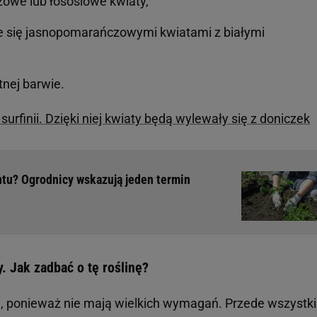
żowe lub łososiowe kwiaty,
je się jasnopomarańczowymi kwiatami z białymi
tnej barwie.
finii. Dzięki niej kwiaty będą wylewały się z doniczek
tu? Ogrodnicy wskazują jeden termin
 Jak zadbać o tę roślinę?
ta, ponieważ nie mają wielkich wymagań. Przede wszystk