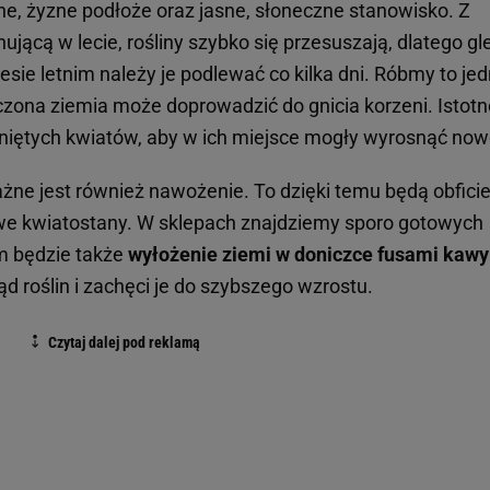
e, żyzne podłoże oraz jasne, słoneczne stanowisko. Z
ącą w lecie, rośliny szybko się przesuszają, dlatego gl
esie letnim należy je podlewać co kilka dni. Róbmy to je
ona ziemia może doprowadzić do gnicia korzeni. Istotn
hniętych kwiatów, aby w ich miejsce mogły wyrosnąć now
żne jest również nawożenie. To dzięki temu będą obfici
owe kwiatostany. W sklepach znajdziemy sporo gotowych
m będzie także
wyłożenie ziemi w doniczce fusami kawy
d roślin i zachęci je do szybszego wzrostu.