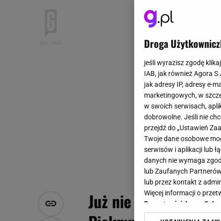
Droga Użytkownicz
jeśli wyrazisz zgodę klika
IAB, jak również Agora S
jak adresy IP, adresy e-m
marketingowych, w szcze
w swoich serwisach, aplik
dobrowolne. Jeśli nie ch
przejdź do „Ustawień Z
Twoje dane osobowe mogą
serwisów i aplikacji lub
danych nie wymaga zgody 
lub Zaufanych Partnerów
lub przez kontakt z admi
Więcej informacji o prz
Już nie pelargonie. 
Prywatności Agora S.A.