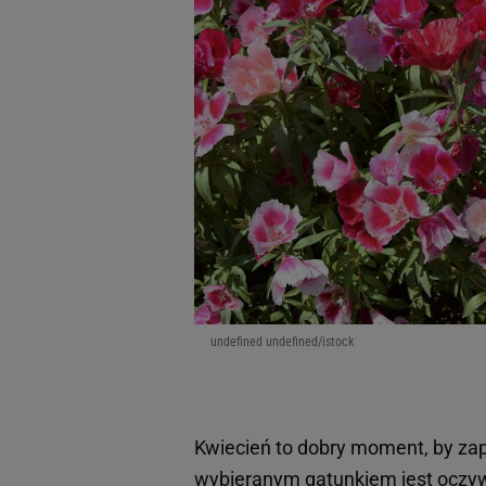
undefined undefined/istock
Kwiecień to dobry moment, by za
wybieranym gatunkiem jest oczy