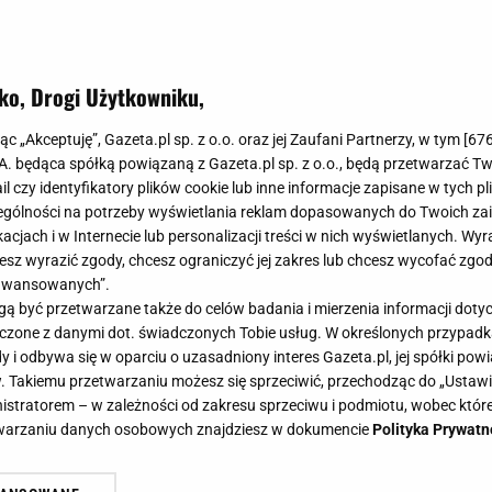
ko, Drogi Użytkowniku,
jąc „Akceptuję”, Gazeta.pl sp. z o.o. oraz jej Zaufani Partnerzy, w tym [
67
.A. będąca spółką powiązaną z Gazeta.pl sp. z o.o., będą przetwarzać T
ail czy identyfikatory plików cookie lub inne informacje zapisane w tych p
gólności na potrzeby wyświetlania reklam dopasowanych do Twoich zain
acjach i w Internecie lub personalizacji treści w nich wyświetlanych. Wyr
cesz wyrazić zgody, chcesz ograniczyć jej zakres lub chcesz wycofać zgo
aawansowanych”.
 być przetwarzane także do celów badania i mierzenia informacji dot
 łączone z danymi dot. świadczonych Tobie usług. W określonych przypad
i odbywa się w oparciu o uzasadniony interes Gazeta.pl, jej spółki powi
. Takiemu przetwarzaniu możesz się sprzeciwić, przechodząc do „Ust
nistratorem – w zależności od zakresu sprzeciwu i podmiotu, wobec które
etwarzaniu danych osobowych znajdziesz w dokumencie
Polityka Prywatn
To nowa królowa polskich balkonów.