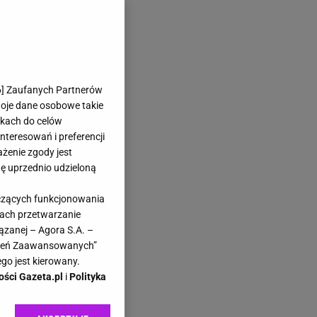
6
] Zaufanych Partnerów
woje dane osobowe takie
likach do celów
teresowań i preferencji
ażenie zgody jest
dę uprzednio udzieloną
yczących funkcjonowania
kach przetwarzanie
ązanej – Agora S.A. –
awień Zaawansowanych”
go jest kierowany.
ości Gazeta.pl
i
Polityka