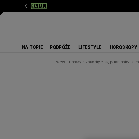
WIADOMOŚCI
NEXT
SPORT
PLOTEK
D
NA TOPIE
PODRÓŻE
LIFESTYLE
HOROSKOPY
News
Porady
Znudziły ci się pelargonie? Ta 