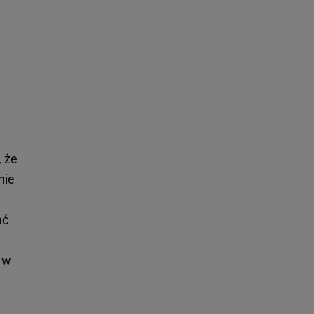
, że
nie
ać
ę w