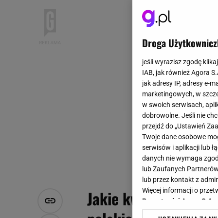
Droga Użytkownicz
jeśli wyrazisz zgodę klika
IAB, jak również Agora S
jak adresy IP, adresy e-m
marketingowych, w szcze
w swoich serwisach, aplik
dobrowolne. Jeśli nie ch
przejdź do „Ustawień Z
Twoje dane osobowe mogą
serwisów i aplikacji lub
danych nie wymaga zgody 
lub Zaufanych Partnerów
lub przez kontakt z admi
Więcej informacji o prz
Jakie kwiaty wysiewa
Prywatności Agora S.A.