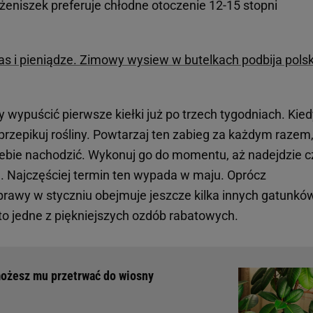
i żeniszek preferuje chłodne otoczenie 12-15 stopni
as i pieniądze. Zimowy wysiew w butelkach podbija polsk
wypuścić pierwsze kiełki już po trzech tygodniach. Kied
 przepikuj rośliny. Powtarzaj ten zabieg za każdym razem
iebie nachodzić. Wykonuj go do momentu, aż nadejdzie c
. Najczęściej termin ten wypada w maju. Oprócz
uprawy w styczniu obejmuje jeszcze kilka innych gatunkó
to jedne z piękniejszych ozdób rabatowych.
ożesz mu przetrwać do wiosny