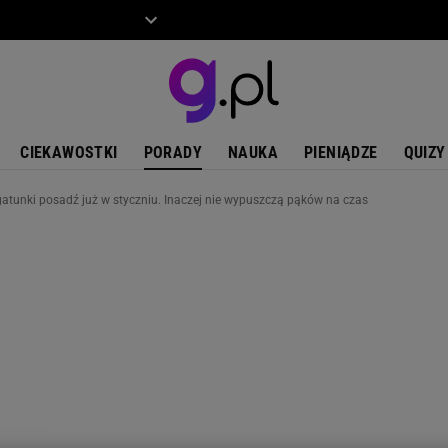
ZIECKO
MOTO
CIEKAWOSTKI
PORADY
NAUKA
PIENIĄDZE
QUIZY
atunki posadź już w styczniu. Inaczej nie wypuszczą pąków na czas