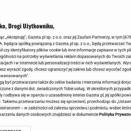
ko, Drogi Użytkowniku,
jąc „Akceptuję”, Gazeta.pl sp. z o.o. oraz jej Zaufani Partnerzy, w tym [
67
.A. będąca spółką powiązaną z Gazeta.pl sp. z o.o., będą przetwarzać T
ail czy identyfikatory plików cookie lub inne informacje zapisane w tych p
gólności na potrzeby wyświetlania reklam dopasowanych do Twoich zain
acjach i w Internecie lub personalizacji treści w nich wyświetlanych. Wyr
cesz wyrazić zgody, chcesz ograniczyć jej zakres lub chcesz wycofać zgo
aawansowanych”.
 być przetwarzane także do celów badania i mierzenia informacji dot
 łączone z danymi dot. świadczonych Tobie usług. W określonych przypad
i odbywa się w oparciu o uzasadniony interes Gazeta.pl, jej spółki powi
. Takiemu przetwarzaniu możesz się sprzeciwić, przechodząc do „Ust
nistratorem – w zależności od zakresu sprzeciwu i podmiotu, wobec które
etwarzaniu danych osobowych znajdziesz w dokumencie
Polityka Prywatn
ć w styczniu? Na liście królowe