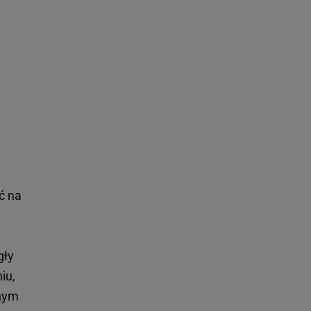
ć na
gły
iu,
anym