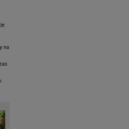
ie
y na
,
zas
w.