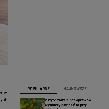
POPULARNE
NAJNOWSZE
zemy
wych
Mszyce znikają bez oprysków.
Wystarczy powiesić to przy