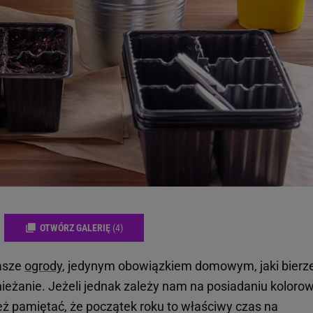
OTWÓRZ GALERIĘ
(4)
nasze
ogrody
, jedynym obowiązkiem domowym, jaki bier
ieżanie. Jeżeli jednak zależy nam na posiadaniu koloro
eż pamiętać, że początek roku to właściwy czas na