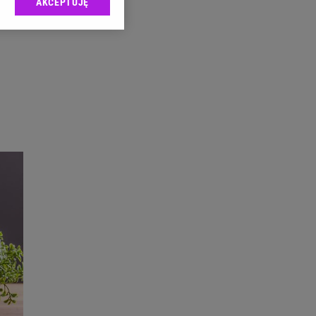
AKCEPTUJĘ
l sp. z o.o., jej
ić swoje preferencje
arzania danych poprzez
ych”. Zmiana ustawień
ach:
 celów identyfikacji.
omiar reklam i treści,