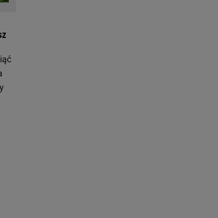
sz
iąć
a
y