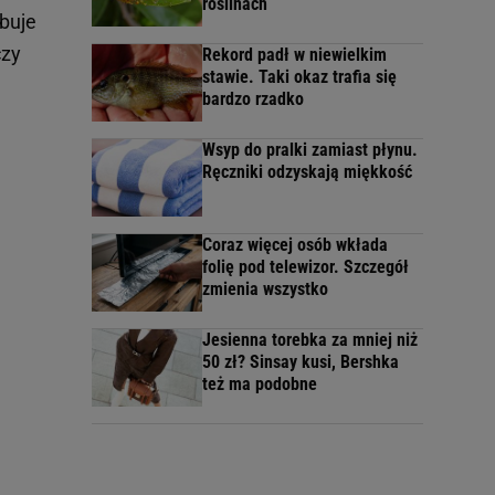
roślinach
ebuje
czy
Rekord padł w niewielkim
stawie. Taki okaz trafia się
bardzo rzadko
Wsyp do pralki zamiast płynu.
Ręczniki odzyskają miękkość
Coraz więcej osób wkłada
folię pod telewizor. Szczegół
zmienia wszystko
Jesienna torebka za mniej niż
50 zł? Sinsay kusi, Bershka
też ma podobne