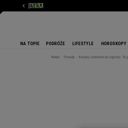
WIADOMOŚCI
NEXT
SPORT
PLOTEK
D
NA TOPIE
PODRÓŻE
LIFESTYLE
HOROSKOPY
News
Porady
Kwiaty ozdobne do ogrodu. Te g