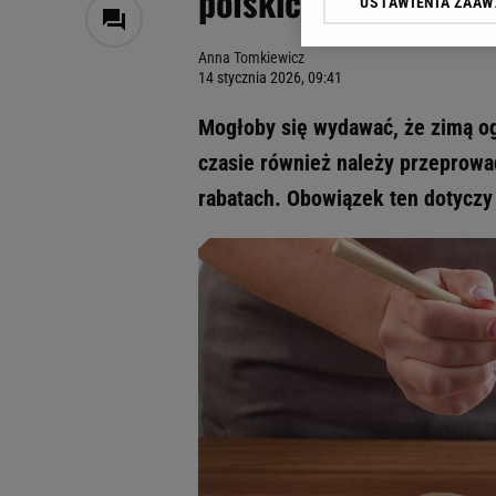
polskich rabat i par
USTAWIENIA ZAA
Klikając „Akceptuję” wyra
Zaufanych Partnerów i A
Anna Tomkiewicz
dotyczące plików cookie,
14 stycznia 2026, 09:41
odnośnik „Ustawienia pr
plików cookie możliwa je
Mogłoby się wydawać, że zimą og
My, nasi Zaufani Partne
czasie również należy przeprowad
Użycie dokładnych danych
rabatach. Obowiązek ten dotyczy
Przechowywanie informacji
badnie odbiorców i uleps