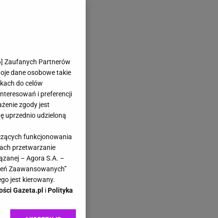
6
] Zaufanych Partnerów
woje dane osobowe takie
likach do celów
teresowań i preferencji
ażenie zgody jest
dę uprzednio udzieloną
yczących funkcjonowania
kach przetwarzanie
ązanej – Agora S.A. –
awień Zaawansowanych”
go jest kierowany.
ości Gazeta.pl
i
Polityka