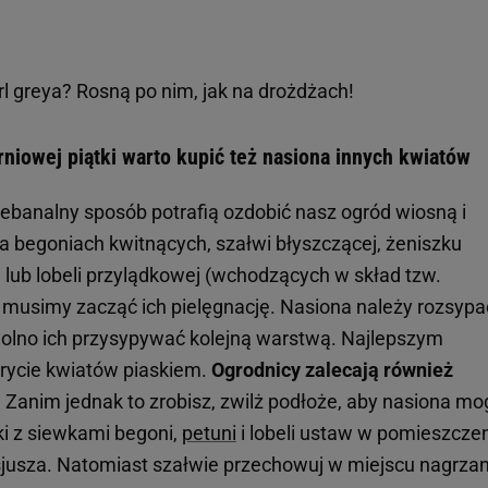
arl greya? Rosną po nim, jak na drożdżach!
rniowej piątki warto kupić też nasiona innych kwiatów
niebanalny sposób potrafią ozdobić nasz ogród wiosną i
na begoniach kwitnących, szałwi błyszczącej, żeniszku
lub lobeli przylądkowej (wchodzących w skład tzw.
iu musimy zacząć ich pielęgnację. Nasiona należy rozsypa
olno ich przysypywać kolejną warstwą. Najlepszym
krycie kwiatów piaskiem.
Ogrodnicy zalecają również
.
Zanim jednak to zrobisz, zwilż podłoże, aby nasiona mo
ki z siewkami begoni,
petuni
i lobeli ustaw w pomieszczen
lsjusza. Natomiast szałwie przechowuj w miejscu nagrz