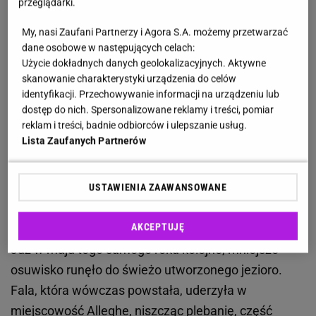
przeglądarki.
akwenu. Tragiczna historia pięknego akwenu
My, nasi Zaufani Partnerzy i Agora S.A. możemy przetwarzać
11 stycznia 1771 roku ciszę doliny Cordevole
dane osobowe w następujących celach:
Użycie dokładnych danych geolokalizacyjnych. Aktywne
przerwał huk osuwającej się góry. Ogromna masa
skanowanie charakterystyki urządzenia do celów
skał i ziemi oderwała się od Monte Piz i runęła w dół,
identyfikacji. Przechowywanie informacji na urządzeniu lub
odcinając rzekę i grzebiąc trzy wioski: Riete, Marin i
dostęp do nich. Spersonalizowane reklamy i treści, pomiar
reklam i treści, badnie odbiorców i ulepszanie usług.
Fusine. W katastrofie zginęło 49 osób, a w ciągu
Lista Zaufanych Partnerów
kilku kolejnych dni woda zaczęła się piętrzyć,
tworząc nowe jezioro. Mieszkańcy, którzy przeżyli
tragedię, patrzyli bezradnie, jak okolica, jeszcze
USTAWIENIA ZAAWANSOWANE
niedawno pełna pól i domów, znika pod
AKCEPTUJĘ
powierzchnią wody. Na tym dramat się nie skończył.
Już w maju tego samego roku kolejne, mniejsze
osuwisko runęło do świeżo utworzonego jezioro.
Fala, która wówczas powstała, uderzyła w
miejscowość Alleghe, niszcząc plebanię, część