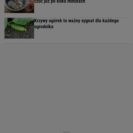
czuć już po kilku minutach
Krzywy ogórek to ważny sygnał dla każdego
ogrodnika