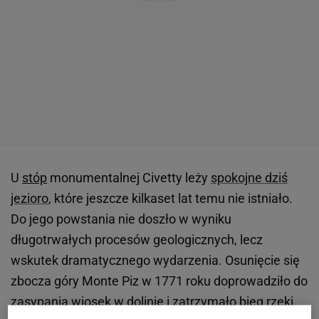
U
stóp
monumentalnej Civetty leży
spokojne dziś
jezioro
, które jeszcze kilkaset lat temu nie istniało.
Do jego powstania nie doszło w wyniku
długotrwałych procesów geologicznych, lecz
wskutek dramatycznego wydarzenia. Osunięcie się
zbocza góry Monte Piz w 1771 roku doprowadziło do
zasypania wiosek w dolinie i zatrzymało bieg rzeki