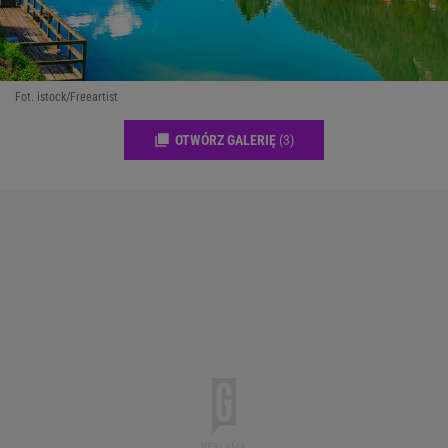
Fot. istock/Freeartist
OTWÓRZ GALERIĘ
(3)