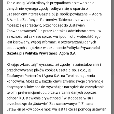
Tobie usług. W określonych przypadkach przetwarzanie
danych nie wymaga zgody i odbywa się w oparciu o
uzasadniony interes Gazeta.pl, jej spółki powiązanej – Agora
S.A. – lub Zaufanych Partnerów. Takiemu przetwarzaniu
możesz się sprzeciwić, przechodząc do „Ustawień
Zaawansowanych” lub przez kontakt z administratorem – w
zależności od zakresu sprzeciwu i podmiotu, wobec którego
jest kierowany. Więcej informacji o przetwarzaniu danych
osobowych znajdziesz w dokumencie
Polityka Prywatności
Gazeta.pl
i
Polityka Prywatności Agora S.A.
Klikając „Akceptuję” wyrażasz też zgodę na zainstalowanie i
przechowywanie plików cookie Gazeta.pl sp. z o.o., jej
Zaufanych Partnerów i Agora S.A. na Twoim urządzeniu
końcowym. Możesz w każdej chwili zmienić swoje preferencje
Zobacz wideo
Anna Wendzikowska o podróżach.
dotyczące plików cookie, wywołując narzędzie do zarządzania
twoimi preferencjami dot. przetwarzania danych poprzez
Jak jej córki reagują na latanie samolotem?
odnośnik „Ustawienia prywatności ” w stopce serwisu i
przechodząc do „Ustawień Zaawansowanych”. Zmiana
Jezioro Alleghe: od katastrofy do malowniczego
ustawień plików cookie możliwa jest także za pomocą ustawień