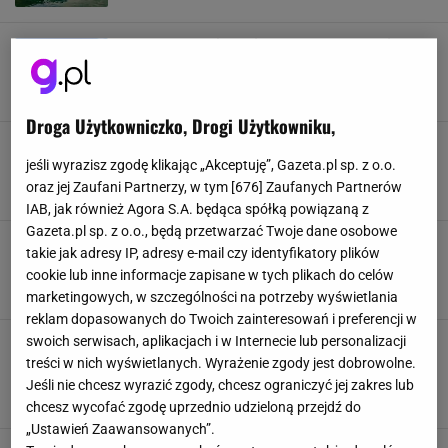
Turystyczny raj mówi dość turystom. Koniec
swobodnego zwiedzania. Oto nowe zasady
PODRÓŻE
TURYŚCI
WŁOCHY
Droga Użytkowniczko, Drogi Użytkowniku,
Fioletowy tunel jak z bajki ma ponad 70
metrów. Pojawia się tylko na 4 tygodnie
jeśli wyrazisz zgodę klikając „Akceptuję”, Gazeta.pl sp. z o.o.
OGRÓD
ROŚLINY
WŁOCHY
oraz jej Zaufani Partnerzy, w tym [
676
] Zaufanych Partnerów
IAB, jak również Agora S.A. będąca spółką powiązaną z
Gazeta.pl sp. z o.o., będą przetwarzać Twoje dane osobowe
Sardynia szykuje nowe turystyczne hity. Te
takie jak adresy IP, adresy e-mail czy identyfikatory plików
miejsca wciąż są wolne od tłumów
cookie lub inne informacje zapisane w tych plikach do celów
NEWS
SARDYNIA
WŁOCHY
marketingowych, w szczególności na potrzeby wyświetlania
reklam dopasowanych do Twoich zainteresowań i preferencji w
"Europejskie Karaiby" wyglądają jak z
swoich serwisach, aplikacjach i w Internecie lub personalizacji
pocztówki. Białe wydmy i turkusowa woda
treści w nich wyświetlanych. Wyrażenie zgody jest dobrowolne.
tworzą magiczny widok
Jeśli nie chcesz wyrazić zgody, chcesz ograniczyć jej zakres lub
PLAŻA
SARDYNIA
WAKACJE
WŁOCHY
chcesz wycofać zgodę uprzednio udzieloną przejdź do
„Ustawień Zaawansowanych”.