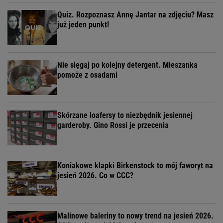
Quiz. Rozpoznasz Annę Jantar na zdjęciu? Masz
już jeden punkt!
Nie sięgaj po kolejny detergent. Mieszanka
pomoże z osadami
Skórzane loafersy to niezbędnik jesiennej
garderoby. Gino Rossi je przecenia
Koniakowe klapki Birkenstock to mój faworyt na
jesień 2026. Co w CCC?
Malinowe baleriny to nowy trend na jesień 2026.