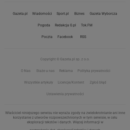
Gazeta.pl
Wiadomości
Sport.pl
Biznes
Gazeta Wyborcza
Pogoda
Redakcja G.pl
Tok.FM
Poczta
Facebook
RSS
Copyright © Gazeta.pl sp. z o.o.
O Nas
Staże u nas
Reklama
Polityka prywatności
Wszystkie artykuły
Licencje/Kontent
Zgłoś błąd
Ustawienia prywatności
Właściciel niniejszego serwisu nie wyraża zgody na zwielokrotnianie ani inne
korzystanie z utworów rozpowszechnionych w tym serwisie, w celu
eksploracji tekstów i danych. Więcej informacji w