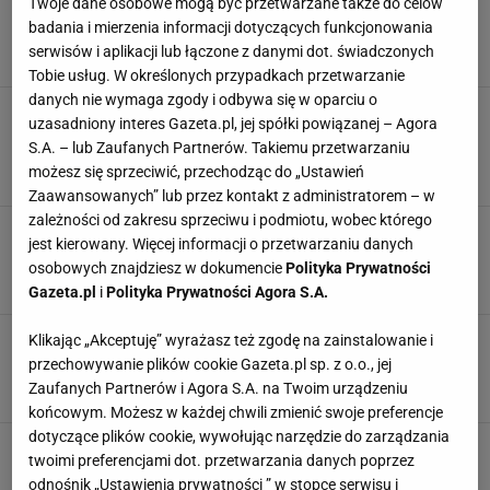
Wenecja znowu przetrzepie kieszenie turystów.
Twoje dane osobowe mogą być przetwarzane także do celów
Oni za wstęp zapłacą dwa razy więcej
badania i mierzenia informacji dotyczących funkcjonowania
WAKACJE
WENECJA
WŁOCHY
serwisów i aplikacji lub łączone z danymi dot. świadczonych
Tobie usług. W określonych przypadkach przetwarzanie
danych nie wymaga zgody i odbywa się w oparciu o
Włoskie miasteczko znika z mapy jak
uzasadniony interes Gazeta.pl, jej spółki powiązanej – Agora
Malediwy. Turyści szturmują je, zanim będzie
S.A. – lub Zaufanych Partnerów. Takiemu przetwarzaniu
za późno
możesz się sprzeciwić, przechodząc do „Ustawień
CIEKAWOSTKI
MIASTO
URLOP
WŁOCHY
Zaawansowanych” lub przez kontakt z administratorem – w
zależności od zakresu sprzeciwu i podmiotu, wobec którego
Białe uliczki i turkusowe morze. Porównują je
jest kierowany. Więcej informacji o przetwarzaniu danych
do Santorini, ale jest haczyk
osobowych znajdziesz w dokumencie
Polityka Prywatności
CIEKAWE MIEJSCA
CIEKAWOSTKI
CIEPŁO
PODRÓŻ
Gazeta.pl
i
Polityka Prywatności Agora S.A.
To miejsce mrozi krew w żyłach. W tych
Klikając „Akceptuję” wyrażasz też zgodę na zainstalowanie i
katakumbach zmarli wciąż "patrzą" na żywych
przechowywanie plików cookie Gazeta.pl sp. z o.o., jej
CIEKAWE MIEJSCA
KATAKUMBY
MUMIA
PALERMO
Zaufanych Partnerów i Agora S.A. na Twoim urządzeniu
końcowym. Możesz w każdej chwili zmienić swoje preferencje
dotyczące plików cookie, wywołując narzędzie do zarządzania
Pytamy o 10 słów, które pochodzą z języka
twoimi preferencjami dot. przetwarzania danych poprzez
włoskiego. Wiesz, co znaczą?
odnośnik „Ustawienia prywatności ” w stopce serwisu i