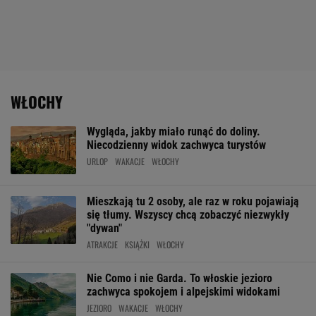
WŁOCHY
Wygląda, jakby miało runąć do doliny.
Niecodzienny widok zachwyca turystów
URLOP
WAKACJE
WŁOCHY
Mieszkają tu 2 osoby, ale raz w roku pojawiają
się tłumy. Wszyscy chcą zobaczyć niezwykły
"dywan"
ATRAKCJE
KSIĄŻKI
WŁOCHY
Nie Como i nie Garda. To włoskie jezioro
zachwyca spokojem i alpejskimi widokami
JEZIORO
WAKACJE
WŁOCHY