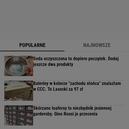
POPULARNE
NAJNOWSZE
Soda oczyszczona to dopiero początek. Dodaj
jeszcze dwa produkty
Baleriny w kolorze "zachodu słońca" znalazłam
w CCC. To Lasocki za 97 zł
Skórzane loafersy to niezbędnik jesiennej
garderoby. Gino Rossi je przecenia