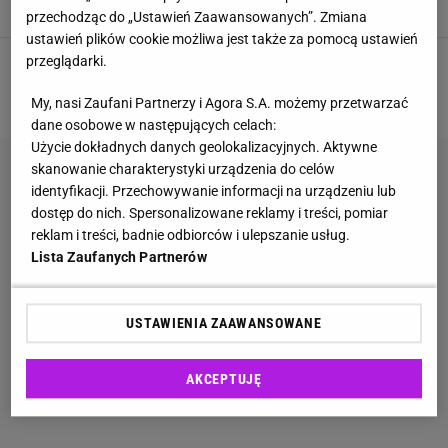
JĘZYK POLSKI
JĘZYK WŁOSKI
QUIZ WIEDZY
ROZRYWKA
przechodząc do „Ustawień Zaawansowanych”. Zmiana
ustawień plików cookie możliwa jest także za pomocą ustawień
przeglądarki.
1
2
3
4
5
NASTĘPNA
My, nasi Zaufani Partnerzy i Agora S.A. możemy przetwarzać
dane osobowe w następujących celach:
Użycie dokładnych danych geolokalizacyjnych. Aktywne
skanowanie charakterystyki urządzenia do celów
identyfikacji. Przechowywanie informacji na urządzeniu lub
dostęp do nich. Spersonalizowane reklamy i treści, pomiar
reklam i treści, badnie odbiorców i ulepszanie usług.
Lista Zaufanych Partnerów
USTAWIENIA ZAAWANSOWANE
AKCEPTUJĘ