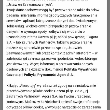
„Ustawień Zaawansowanych”.
auta. Jednocześnie nikt nie chce rezygnować z
Twoje dane osobowe mogą być przetwarzane także do celów
komfortu jazdy i przyjemności prowadzenia. W
badania i mierzenia informacji dotyczących funkcjonowania
efekcie producenci zaczęli szukać rozwiązań, które
serwisów i aplikacji lub łączone z danymi dot. świadczonych
Tobie usług. W określonych przypadkach przetwarzanie
łączą te dwa światy. I właśnie dlatego hybrydy
danych nie wymaga zgody i odbywa się w oparciu o
nowej generacji zaczynają odgrywać kluczową rolę
uzasadniony interes Gazeta.pl, jej spółki powiązanej – Agora
na rynku.
S.A. – lub Zaufanych Partnerów. Takiemu przetwarzaniu
możesz się sprzeciwić, przechodząc do „Ustawień
Zaawansowanych” lub przez kontakt z administratorem – w
zależności od zakresu sprzeciwu i podmiotu, wobec którego
jest kierowany. Więcej informacji o przetwarzaniu danych
osobowych znajdziesz w dokumencie
Polityka Prywatności
Gazeta.pl
i
Polityka Prywatności Agora S.A.
Klikając „Akceptuję” wyrażasz też zgodę na zainstalowanie i
przechowywanie plików cookie Gazeta.pl sp. z o.o., jej
Zaufanych Partnerów i Agora S.A. na Twoim urządzeniu
końcowym. Możesz w każdej chwili zmienić swoje preferencje
dotyczące plików cookie, wywołując narzędzie do zarządzania