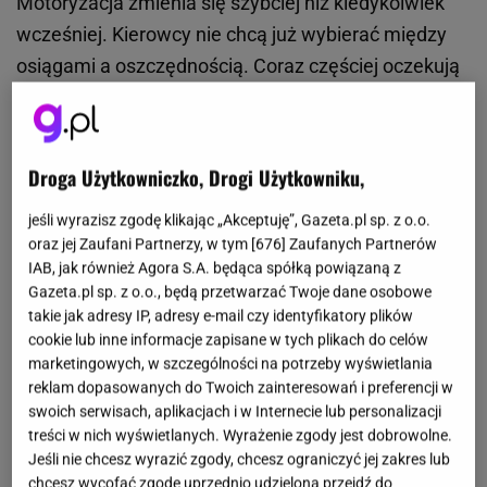
Motoryzacja zmienia się szybciej niż kiedykolwiek
wcześniej. Kierowcy nie chcą już wybierać między
osiągami a oszczędnością. Coraz częściej oczekują
jednego i drugiego — i właśnie na tym polu zaczyna
się prawdziwa rywalizacja między producentami.
Droga Użytkowniczko, Drogi Użytkowniku,
Rynek się zmienia. Kierowcy chcą więcej za mniej
jeśli wyrazisz zgodę klikając „Akceptuję”, Gazeta.pl sp. z o.o.
Jeszcze kilka lat temu wybór był prosty, albo
oraz jej Zaufani Partnerzy, w tym [
676
] Zaufanych Partnerów
IAB, jak również Agora S.A. będąca spółką powiązaną z
dynamiczny silnik i wyższe spalanie, albo
Gazeta.pl sp. z o.o., będą przetwarzać Twoje dane osobowe
ekonomiczna jazda kosztem osiągów. Dziś ten
takie jak adresy IP, adresy e-mail czy identyfikatory plików
podział powoli przestaje mieć znaczenie.
cookie lub inne informacje zapisane w tych plikach do celów
Nowoczesne napędy hybrydowe sprawiają, że
marketingowych, w szczególności na potrzeby wyświetlania
reklam dopasowanych do Twoich zainteresowań i preferencji w
kierowcy mogą mieć jedno i drugie.
swoich serwisach, aplikacjach i w Internecie lub personalizacji
treści w nich wyświetlanych. Wyrażenie zgody jest dobrowolne.
Rosnące
ceny
paliwa i koszty życia powodują, że
Jeśli nie chcesz wyrazić zgody, chcesz ograniczyć jej zakres lub
spalanie ma coraz większe znaczenie przy wyborze
chcesz wycofać zgodę uprzednio udzieloną przejdź do