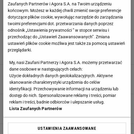
Muchy wlatują do domu bez zaproszenia?
Zaufanych Partnerów i Agora S.A. na Twoim urządzeniu
Postaw to przy oknie, a szybko zmienią
końcowym. Możesz w każdej chwili zmienić swoje preferencje
kierunek
dotyczące plików cookie, wywołując narzędzie do zarządzania
5 SIERPNIA 2026, 21:07
twoimi preferencjami dot. przetwarzania danych poprzez
odnośnik „Ustawienia prywatności ” w stopce serwisu i
Sukienka jak z sielskich wakacji pod Toskanią.
przechodząc do „Ustawień Zaawansowanych”. Zmiana
Sinsay ma kwiecistą midi, Pepco podobny
ustawień plików cookie możliwa jest także za pomocą ustawień
klimat
przeglądarki.
5 SIERPNIA 2026, 19:43
My, nasi Zaufani Partnerzy i Agora S.A. możemy przetwarzać
dane osobowe w następujących celach:
Te klapki wyglądają jak letni luksus na płaskiej
Użycie dokładnych danych geolokalizacyjnych. Aktywne
podeszwie. Reserved kusi, Renee ma podobne
skanowanie charakterystyki urządzenia do celów
5 SIERPNIA 2026, 14:57
identyfikacji. Przechowywanie informacji na urządzeniu lub
dostęp do nich. Spersonalizowane reklamy i treści, pomiar
Buty "po tacie" wróciły i wyglądają zaskakująco
reklam i treści, badnie odbiorców i ulepszanie usług.
stylowo. Do sukienki pasują lepiej, niż myślisz
Lista Zaufanych Partnerów
5 SIERPNIA 2026, 12:49
USTAWIENIA ZAAWANSOWANE
Wygląda jak z małego butiku na wakacjach.