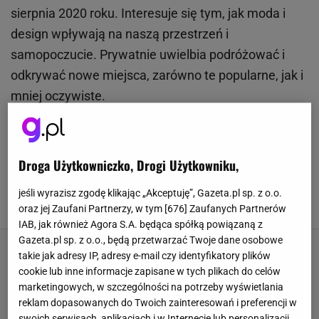
sierpnia 2020 roku. Interesuje się tym, jak moda i
design wpływają na naszą przestrzeń i
samopoczucie. Prywatnie uwielbia podróżować i
odkrywać nowe miejsca, zarówno te popularne, jak i
mniej oczywiste.
WSZYSTKIE ARTYKUŁY
Droga Użytkowniczko, Drogi Użytkowniku,
Wsyp do pralki zamiast płynu. Ręczniki
odzyskają miękkość, a zapach stęchlizny
zniknie
jeśli wyrazisz zgodę klikając „Akceptuję”, Gazeta.pl sp. z o.o.
oraz jej Zaufani Partnerzy, w tym [
676
] Zaufanych Partnerów
6 SIERPNIA 2026, 06:26
IAB, jak również Agora S.A. będąca spółką powiązaną z
Gazeta.pl sp. z o.o., będą przetwarzać Twoje dane osobowe
takie jak adresy IP, adresy e-mail czy identyfikatory plików
cookie lub inne informacje zapisane w tych plikach do celów
marketingowych, w szczególności na potrzeby wyświetlania
reklam dopasowanych do Twoich zainteresowań i preferencji w
swoich serwisach, aplikacjach i w Internecie lub personalizacji