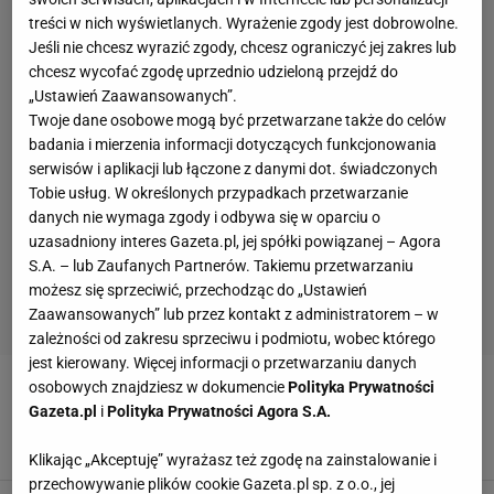
treści w nich wyświetlanych. Wyrażenie zgody jest dobrowolne.
Jeśli nie chcesz wyrazić zgody, chcesz ograniczyć jej zakres lub
chcesz wycofać zgodę uprzednio udzieloną przejdź do
„Ustawień Zaawansowanych”.
Twoje dane osobowe mogą być przetwarzane także do celów
badania i mierzenia informacji dotyczących funkcjonowania
serwisów i aplikacji lub łączone z danymi dot. świadczonych
Tobie usług. W określonych przypadkach przetwarzanie
danych nie wymaga zgody i odbywa się w oparciu o
uzasadniony interes Gazeta.pl, jej spółki powiązanej – Agora
S.A. – lub Zaufanych Partnerów. Takiemu przetwarzaniu
możesz się sprzeciwić, przechodząc do „Ustawień
Zaawansowanych” lub przez kontakt z administratorem – w
zależności od zakresu sprzeciwu i podmiotu, wobec którego
jest kierowany. Więcej informacji o przetwarzaniu danych
Jesienna torebka za mniej niż 50 zł? Sinsay
osobowych znajdziesz w dokumencie
Polityka Prywatności
kusi zamszowym efektem, Bershka też ma
Gazeta.pl
i
Polityka Prywatności Agora S.A.
podobne
5 SIERPNIA 2026, 21:52
Klikając „Akceptuję” wyrażasz też zgodę na zainstalowanie i
przechowywanie plików cookie Gazeta.pl sp. z o.o., jej