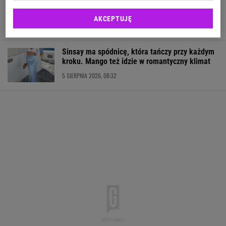
Reserved ma lnianą bluzkę, Zara podobny
klimat
AKCEPTUJĘ
5 SIERPNIA 2026, 10:14
Sinsay ma spódnicę, która tańczy przy każdym
kroku. Mango też idzie w romantyczny klimat
5 SIERPNIA 2026, 08:32