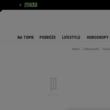
WIADOMOŚCI
NEXT
SPORT
PLOTEK
D
NA TOPIE
PODRÓŻE
LIFESTYLE
HOROSKOPY
News
Ciekawostki
Turyś