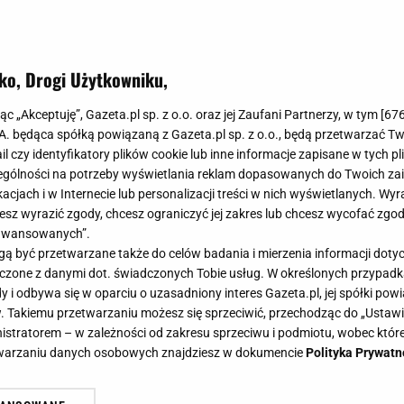
ko, Drogi Użytkowniku,
ą po zwykłe zakupy. Supermarket st
jąc „Akceptuję”, Gazeta.pl sp. z o.o. oraz jej Zaufani Partnerzy, w tym [
67
kacji
.A. będąca spółką powiązaną z Gazeta.pl sp. z o.o., będą przetwarzać T
ail czy identyfikatory plików cookie lub inne informacje zapisane w tych p
gólności na potrzeby wyświetlania reklam dopasowanych do Twoich zain
acjach i w Internecie lub personalizacji treści w nich wyświetlanych. Wyr
cesz wyrazić zgody, chcesz ograniczyć jej zakres lub chcesz wycofać zgo
aawansowanych”.
upermarket za granicą był tylko miejscem, do którego
 być przetwarzane także do celów badania i mierzenia informacji dot
bo coś na szybkie śniadanie. Dziś coraz więcej podróżny
 łączone z danymi dot. świadczonych Tobie usług. W określonych przypad
 programu. Bo między półkami z lokalnymi chipsami, 
i odbywa się w oparciu o uzasadniony interes Gazeta.pl, jej spółki powi
. Takiemu przetwarzaniu możesz się sprzeciwić, przechodząc do „Ust
na zobaczyć więcej codziennego życia niż w niejednym
nistratorem – w zależności od zakresu sprzeciwu i podmiotu, wobec które
etwarzaniu danych osobowych znajdziesz w dokumencie
Polityka Prywatn