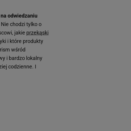
 na odwiedzaniu
Nie chodzi tylko o
scowi, jakie
przekąski
yki i które produkty
urism wśród
y i bardzo lokalny
ej codzienne. I