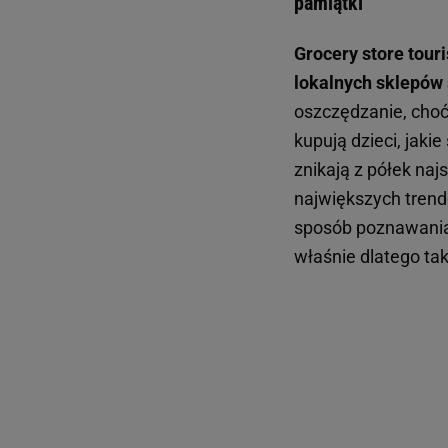
pamiątki
Grocery store tou
lokalnych sklepów 
oszczędzanie, choć
kupują dzieci, jaki
znikają z półek na
największych trend
sposób poznawania 
właśnie dlatego ta