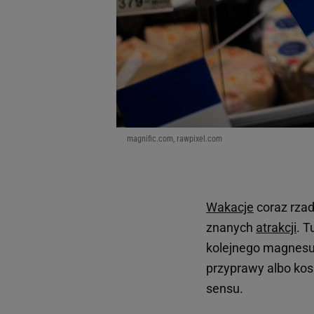
magnific.com, rawpixel.com
Wakacje
coraz rzad
znanych
atrakcji
. T
kolejnego magnesu 
przyprawy albo kos
sensu.