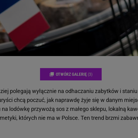
OTWÓRZ GALERIĘ
(3)
ziej polegają wyłącznie na odhaczaniu zabytków i staniu
uryści chcą poczuć, jak naprawdę żyje się w danym miej
na lodówkę przywożą sos z małego sklepu, lokalną kawę
metyki, których nie ma w Polsce. Ten trend brzmi zabaw