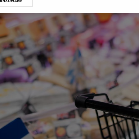
WANSOWANE
żasz też zgodę na zainstalowanie i przechowywanie plików cookie Gazeta.p
gora S.A. na Twoim urządzeniu końcowym. Możesz w każdej chwili zmien
 wywołując narzędzie do zarządzania twoimi preferencjami dot. przetw
ywatności ” w stopce serwisu i przechodząc do „Ustawień Zaawansowan
st także za pomocą ustawień przeglądarki.
rzy i Agora S.A. możemy przetwarzać dane osobowe w następujących cel
 geolokalizacyjnych. Aktywne skanowanie charakterystyki urządzenia do
 na urządzeniu lub dostęp do nich. Spersonalizowane reklamy i treści, p
zanie usług.
Lista Zaufanych Partnerów