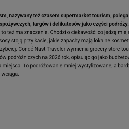
rism, nazywany też czasem supermarket tourism, polega
spożywczych, targów i delikatesów jako części podróży.
 to też ma znaczenie. Chodzi o ciekawość: co jedzą miej
e sosy stoją przy kasie, jakie zapachy mają lokalne kosmet
jszybciej. Condé Nast Traveler wymienia grocery store to
ów podróżniczych na 2026 rok, opisując go jako budżetow
miejsca. To podróżowanie mniej wystylizowane, a bardzi
k wciąga.