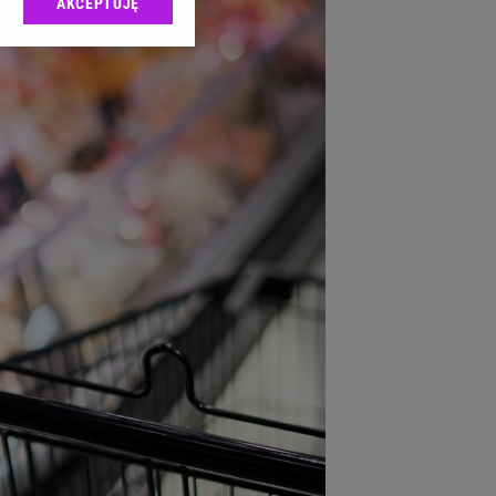
AKCEPTUJĘ
l sp. z o.o., jej
ić swoje preferencje
arzania danych poprzez
ych”. Zmiana ustawień
ach:
 celów identyfikacji.
omiar reklam i treści,