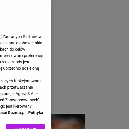
ał się nową
6
] Zaufanych Partnerów
woje dane osobowe takie
likach do celów
teresowań i preferencji
ażenie zgody jest
dę uprzednio udzieloną
 wpadało się po
yczących funkcjonowania
ch traktuje go jak
kach przetwarzanie
serami, kosmetykami
ązanej – Agora S.A. –
awień Zaawansowanych”
 przewodniku.
go jest kierowany.
ości Gazeta.pl
i
Polityka