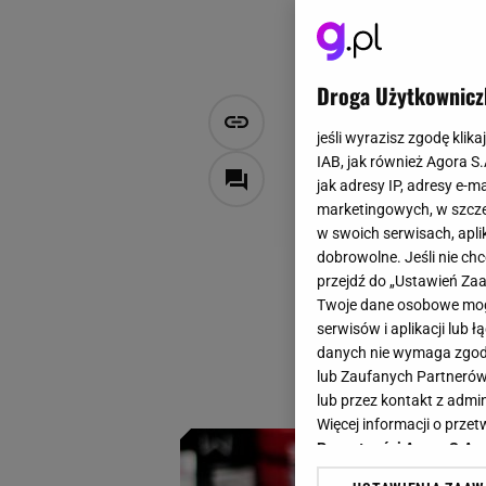
Droga Użytkownicz
Turyści jad
jeśli wyrazisz zgodę klika
atrakcją wa
IAB, jak również Agora S
jak adresy IP, adresy e-m
marketingowych, w szcze
Zuzanna Karczmarczyk
w swoich serwisach, aplik
14 maja 2026, 14:11
dobrowolne. Jeśli nie ch
przejdź do „Ustawień Z
Jeszcze niedawno s
Twoje dane osobowe mogą
wodę, przekąski al
serwisów i aplikacji lub
pełnoprawny punkt
danych nie wymaga zgody 
lub Zaufanych Partnerów
i przyprawami moż
lub przez kontakt z admi
Więcej informacji o prz
Prywatności Agora S.A.