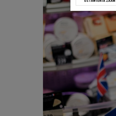
USTAWIENIA ZAA
Klikając „Akceptuję” wyra
Zaufanych Partnerów i A
dotyczące plików cookie,
odnośnik „Ustawienia pr
plików cookie możliwa je
My, nasi Zaufani Partne
Użycie dokładnych danych
Przechowywanie informacji
badnie odbiorców i uleps