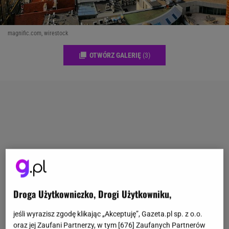
magnific.com, wirestock
OTWÓRZ GALERIĘ
(3)
Droga Użytkowniczko, Drogi Użytkowniku,
jeśli wyrazisz zgodę klikając „Akceptuję”, Gazeta.pl sp. z o.o.
oraz jej Zaufani Partnerzy, w tym [
676
] Zaufanych Partnerów