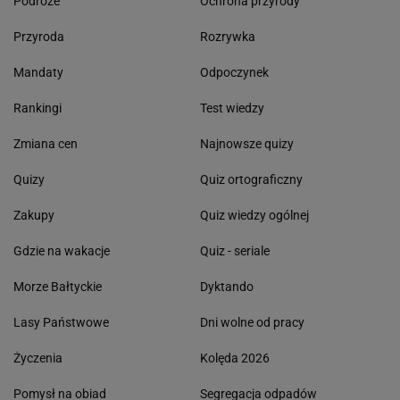
Podróże
Ochrona przyrody
Przyroda
Rozrywka
Mandaty
Odpoczynek
Rankingi
Test wiedzy
Zmiana cen
Najnowsze quizy
Quizy
Quiz ortograficzny
Zakupy
Quiz wiedzy ogólnej
Gdzie na wakacje
Quiz - seriale
Morze Bałtyckie
Dyktando
Lasy Państwowe
Dni wolne od pracy
Życzenia
Kolęda 2026
Pomysł na obiad
Segregacja odpadów