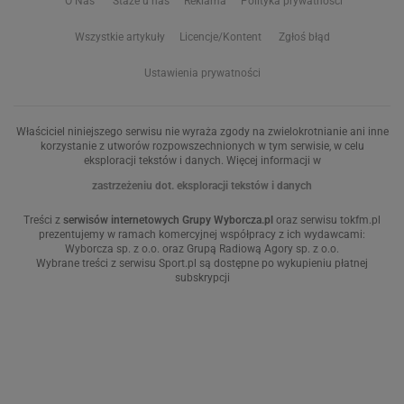
O Nas
Staże u nas
Reklama
Polityka prywatności
Wszystkie artykuły
Licencje/Kontent
Zgłoś błąd
Ustawienia prywatności
Właściciel niniejszego serwisu nie wyraża zgody na zwielokrotnianie ani inne
korzystanie z utworów rozpowszechnionych w tym serwisie, w celu
eksploracji tekstów i danych. Więcej informacji w
zastrzeżeniu dot. eksploracji tekstów i danych
Treści z
serwisów internetowych Grupy Wyborcza.pl
oraz serwisu tokfm.pl
prezentujemy w ramach komercyjnej współpracy z ich wydawcami:
Wyborcza sp. z o.o. oraz Grupą Radiową Agory sp. z o.o.
Wybrane treści z serwisu Sport.pl są dostępne po wykupieniu płatnej
subskrypcji