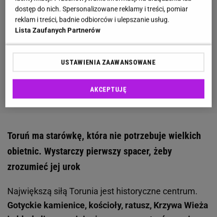
dostęp do nich. Spersonalizowane reklamy i treści, pomiar
reklam i treści, badnie odbiorców i ulepszanie usług.
Lista Zaufanych Partnerów
USTAWIENIA ZAAWANSOWANE
AKCEPTUJĘ
Toruń ma starówkę, która nie potrzebuje wielkich
obietnic. Wystarczy pierwszy spacer, żeby
zrozumieć jej urok
Największą siłą Torunia jest historyczne centrum.
Gotyckie kamienice, kościoły, ratusz, Krzywa Wieża