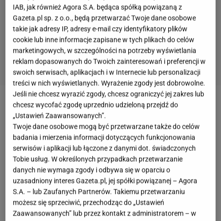
IAB, jak również Agora S.A. będąca spółką powiązaną z
Gazeta.pl sp. z o.o., będą przetwarzać Twoje dane osobowe
takie jak adresy IP, adresy e-mail czy identyfikatory plików
cookie lub inne informacje zapisane w tych plikach do celów
marketingowych, w szczególności na potrzeby wyświetlania
reklam dopasowanych do Twoich zainteresowań i preferencji w
swoich serwisach, aplikacjach i w Internecie lub personalizacji
treści w nich wyświetlanych. Wyrażenie zgody jest dobrowolne.
Jeśli nie chcesz wyrazić zgody, chcesz ograniczyć jej zakres lub
chcesz wycofać zgodę uprzednio udzieloną przejdź do
Nie trzeba planować dalekiej
podróży
, żeby poczuć,
„Ustawień Zaawansowanych”.
że naprawdę wyjechało się na weekend. Toruń jest
Twoje dane osobowe mogą być przetwarzane także do celów
jednym z tych polskich miast, które dobrze działają
badania i mierzenia informacji dotyczących funkcjonowania
serwisów i aplikacji lub łączone z danymi dot. świadczonych
bez pośpiechu. Można przyjechać na jedną noc,
Tobie usług. W określonych przypadkach przetwarzanie
przejść się starówką, zjeść coś dobrego, wejść nad
danych nie wymaga zgody i odbywa się w oparciu o
Wisłę i wrócić z poczuciem, że krótki wyjazd miał
uzasadniony interes Gazeta.pl, jej spółki powiązanej – Agora
S.A. – lub Zaufanych Partnerów. Takiemu przetwarzaniu
sens. A jeśli ktoś myśli, że to tylko miasto piernika i
możesz się sprzeciwić, przechodząc do „Ustawień
szkolnych wycieczek, może się mocno zdziwić.
Zaawansowanych” lub przez kontakt z administratorem – w