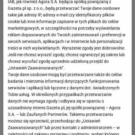
IAB, jak również Agora S.A. będąca spółką powiązaną z
Gazeta.pl sp. z o.o., będą przetwarzać Twoje dane osobowe
takie jak adresy IP, adresy e-mail czy identyfikatory plików
cookie lub inne informacje zapisane w tych plikach do celów
marketingowych, w szczególności na potrzeby wyświetlania
reklam dopasowanych do Twoich zainteresowań i preferencji w
swoich serwisach, aplikacjach i w Internecie lub personalizacji
treści w nich wyświetlanych. Wyrażenie zgody jest dobrowolne.
Jeśli nie chcesz wyrazić zgody, chcesz ograniczyć jej zakres lub
chcesz wycofać zgodę uprzednio udzieloną przejdź do
Tatry mają swoją magię, ale w sezonie potrafią
„Ustawień Zaawansowanych”.
zmęczyć jeszcze zanim wejdzie się na szlak. Kolejki,
Twoje dane osobowe mogą być przetwarzane także do celów
badania i mierzenia informacji dotyczących funkcjonowania
parkingi, tłumy i presja najpopularniejszych tras
serwisów i aplikacji lub łączone z danymi dot. świadczonych
odbierają część przyjemności. Góry Stołowe działają
Tobie usług. W określonych przypadkach przetwarzanie
inaczej. Są bardziej dostępne, rodzinne, bajkowe i
danych nie wymaga zgody i odbywa się w oparciu o
uzasadniony interes Gazeta.pl, jej spółki powiązanej – Agora
nietypowe. To miejsce, w którym można poczuć
S.A. – lub Zaufanych Partnerów. Takiemu przetwarzaniu
górski klimat, a jednocześnie nie planować wyprawy
możesz się sprzeciwić, przechodząc do „Ustawień
jak logistycznej operacji.
Zaawansowanych” lub przez kontakt z administratorem – w
zależności od zakresu sprzeciwu i podmiotu, wobec którego