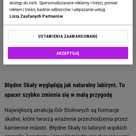
dostęp do nich. Spersonalizowane reklamy i treści, pomiar
reklam i treści, badnie odbiorców i ulepszanie usług.
Lista Zaufanych Partnerów
USTAWIENIA ZAAWANSOWANE
AKCEPTUJĘ
Błędne Skały wyglądają jak naturalny labirynt. Tu
spacer szybko zmienia się w małą przygodę
Największą atrakcją Gór Stołowych są formacje
skalne, które tworzą wrażenie przechodzenia przez
kamienne miasto. Błędne Skały to labirynt wąskich