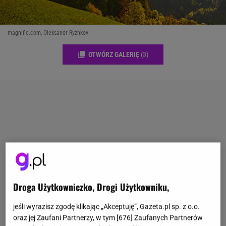
magnific.com, Oleksandr Ryzhkov
OTWÓRZ GALERIĘ
(3)
Droga Użytkowniczko, Drogi Użytkowniku,
jeśli wyrazisz zgodę klikając „Akceptuję”, Gazeta.pl sp. z o.o.
oraz jej Zaufani Partnerzy, w tym [
676
] Zaufanych Partnerów