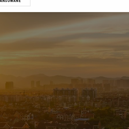
WANSOWANE
żasz też zgodę na zainstalowanie i przechowywanie plików cookie Gazeta.p
gora S.A. na Twoim urządzeniu końcowym. Możesz w każdej chwili zmien
 wywołując narzędzie do zarządzania twoimi preferencjami dot. przetw
ywatności ” w stopce serwisu i przechodząc do „Ustawień Zaawansowan
st także za pomocą ustawień przeglądarki.
rzy i Agora S.A. możemy przetwarzać dane osobowe w następujących cel
 geolokalizacyjnych. Aktywne skanowanie charakterystyki urządzenia do
 na urządzeniu lub dostęp do nich. Spersonalizowane reklamy i treści, p
zanie usług.
Lista Zaufanych Partnerów