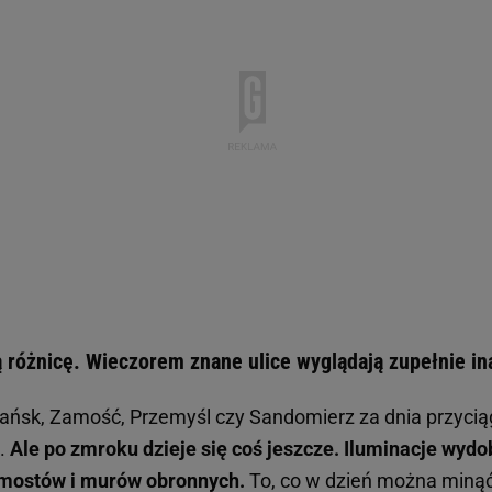
łą różnicę. Wieczorem znane ulice wyglądają zupełnie in
ańsk, Zamość, Przemyśl czy Sandomierz za dnia przyciąg
i.
Ale po zmroku dzieje się coś jeszcze. Iluminacje wyd
, mostów i murów obronnych.
To, co w dzień można miną