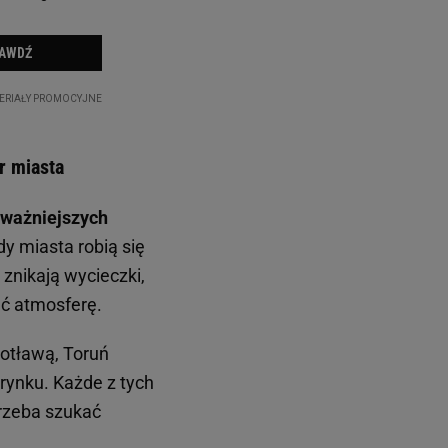
r miasta
jważniejszych
y miasta robią się
znikają wycieczki,
uć atmosferę.
otławą, Toruń
rynku. Każde z tych
trzeba szukać