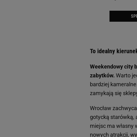
To idealny kierune
Weekendowy city br
zabytków.
Warto je
bardziej kameralne
zamykają się sklepy
Wrocław zachwyca 
gotycką starówką, 
miejsc ma własny w
nowych atrakcji, w