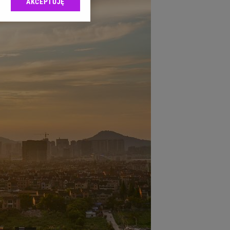
AKCEPTUJĘ
l sp. z o.o., jej
ić swoje preferencje
arzania danych poprzez
ych”. Zmiana ustawień
ach:
 celów identyfikacji.
omiar reklam i treści,