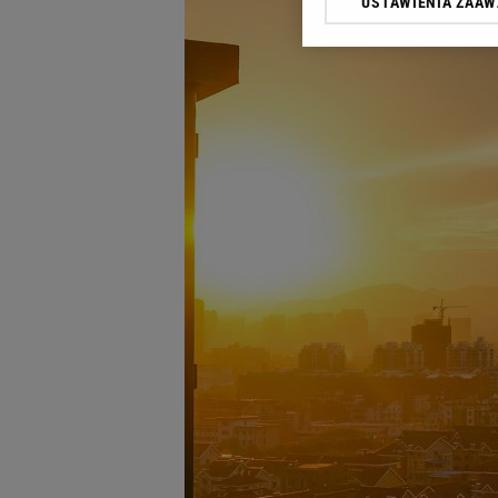
USTAWIENIA ZAA
Klikając „Akceptuję” wyra
Zaufanych Partnerów i A
dotyczące plików cookie,
odnośnik „Ustawienia pr
plików cookie możliwa je
My, nasi Zaufani Partne
Użycie dokładnych danych
Przechowywanie informacji
badnie odbiorców i uleps