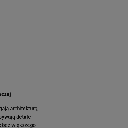
aczej
ają architekturą,
obywają detale
ć bez większego