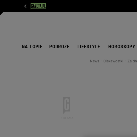
WIADOMOŚCI
NEXT
SPORT
PLOTEK
D
NA TOPIE
PODRÓŻE
LIFESTYLE
HOROSKOPY
News
Ciekawostki
Za dn