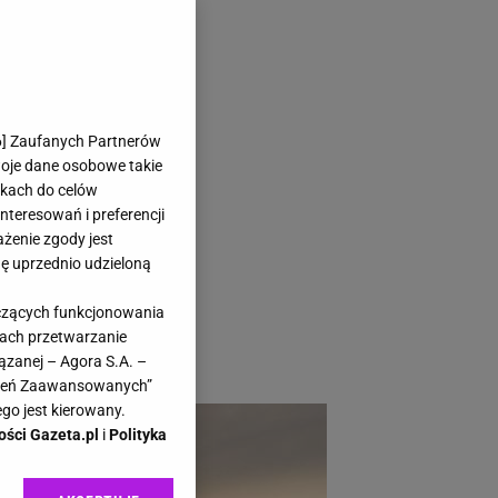
 magia. To
6
] Zaufanych Partnerów
woje dane osobowe takie
likach do celów
teresowań i preferencji
ażenie zgody jest
dę uprzednio udzieloną
y zapalają się
yczących funkcjonowania
 spacer potrafi
kach przetwarzanie
ązanej – Agora S.A. –
awień Zaawansowanych”
go jest kierowany.
ości Gazeta.pl
i
Polityka