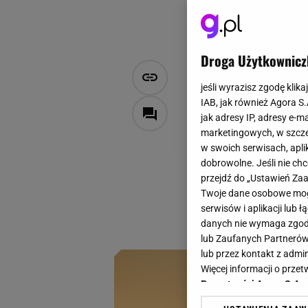
Droga Użytkownicz
Za dnia jes
jeśli wyrazisz zgodę klika
miasto ma k
IAB, jak również Agora S
jak adresy IP, adresy e-m
marketingowych, w szcze
Zuzanna Karczmarczyk
w swoich serwisach, aplik
3 czerwca 2026, 06:12
dobrowolne. Jeśli nie ch
przejdź do „Ustawień Z
Niektóre miasta do
Twoje dane osobowe mogą
latarnie, odbicia 
serwisów i aplikacji lub
zamienić się w mał
danych nie wymaga zgody 
lub Zaufanych Partnerów
lub przez kontakt z admi
Więcej informacji o prz
Prywatności Agora S.A.