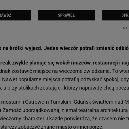
k na krótki wyjazd. Jeden wieczór potrafi zmienić odbió
eak zwykle planuje się wokół muzeów, restauracji i na
dnak zostawić miejsce na wieczorne zwiedzanie. To wted
. Nawet popularne miejsca potrafią odzyskać spokój, gdy 
, a przy stolikach zostają ci, którzy naprawdę chcą pocz
mostami i Ostrowem Tumskim, Gdańsk światłem nad M
a Zamość uporządkowaną, niemal teatralną architekturą 
ieczorny charakter. I każde potwierdza, że czasem nie 
ystarczy zobaczyć znane miasto o innej porze.