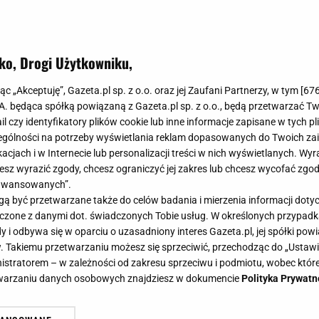
ko, Drogi Użytkowniku,
t piękne, ale po zmroku zaczyna się
jąc „Akceptuję”, Gazeta.pl sp. z o.o. oraz jej Zaufani Partnerzy, w tym [
67
limat jak z pocztówki
.A. będąca spółką powiązaną z Gazeta.pl sp. z o.o., będą przetwarzać T
ail czy identyfikatory plików cookie lub inne informacje zapisane w tych p
gólności na potrzeby wyświetlania reklam dopasowanych do Twoich zain
acjach i w Internecie lub personalizacji treści w nich wyświetlanych. Wyr
cesz wyrazić zgody, chcesz ograniczyć jej zakres lub chcesz wycofać zgo
aawansowanych”.
piero wieczorem pokazują, ile naprawdę mają uroku. Gd
 być przetwarzane także do celów badania i mierzenia informacji dot
migoczą w wodzie, a kamienice wychodzą z cienia, zwykły
 łączone z danymi dot. świadczonych Tobie usług. W określonych przypad
ą podróż do innego świata.
i odbywa się w oparciu o uzasadniony interes Gazeta.pl, jej spółki powi
. Takiemu przetwarzaniu możesz się sprzeciwić, przechodząc do „Ust
nistratorem – w zależności od zakresu sprzeciwu i podmiotu, wobec które
etwarzaniu danych osobowych znajdziesz w dokumencie
Polityka Prywatn