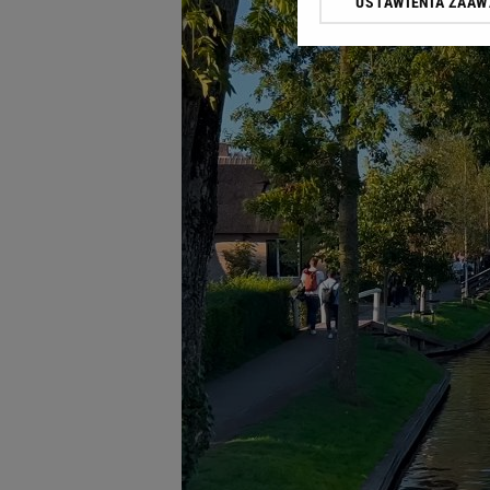
USTAWIENIA ZAA
Klikając „Akceptuję” wyra
Zaufanych Partnerów i A
dotyczące plików cookie,
odnośnik „Ustawienia pr
plików cookie możliwa je
My, nasi Zaufani Partne
Użycie dokładnych danych
Przechowywanie informacji
badnie odbiorców i uleps