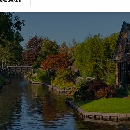
WANSOWANE
żasz też zgodę na zainstalowanie i przechowywanie plików cookie Gazeta.p
gora S.A. na Twoim urządzeniu końcowym. Możesz w każdej chwili zmien
 wywołując narzędzie do zarządzania twoimi preferencjami dot. przetw
ywatności ” w stopce serwisu i przechodząc do „Ustawień Zaawansowan
st także za pomocą ustawień przeglądarki.
rzy i Agora S.A. możemy przetwarzać dane osobowe w następujących cel
 geolokalizacyjnych. Aktywne skanowanie charakterystyki urządzenia do
 na urządzeniu lub dostęp do nich. Spersonalizowane reklamy i treści, p
zanie usług.
Lista Zaufanych Partnerów