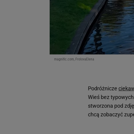
magnific.com, FrolovaElena
Podróżnicze
ciekaw
Wieś bez typowych d
stworzona pod zdjęc
chcą zobaczyć zupe