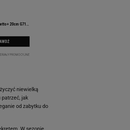
yczyć niewielką
 patrzeć, jak
eganie od zabytku do
sekretem. W sezonie