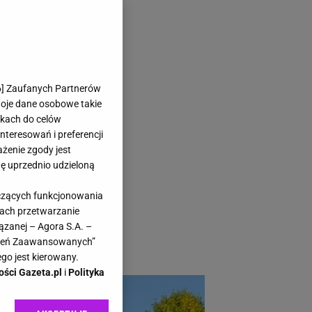
ędzy domami.
6
] Zaufanych Partnerów
woje dane osobowe takie
likach do celów
teresowań i preferencji
ażenie zgody jest
dę uprzednio udzieloną
ów słychać wodę,
yczących funkcjonowania
thoorn w Holandii
kach przetwarzanie
ała być tylko
ązanej – Agora S.A. –
awień Zaawansowanych”
go jest kierowany.
ości Gazeta.pl
i
Polityka