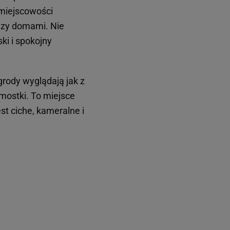
 miejscowości
ędzy domami. Nie
ki i spokojny
grody wyglądają jak z
 mostki. To miejsce
st ciche, kameralne i