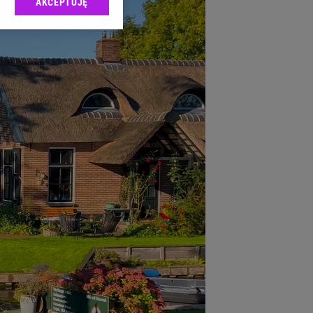
AKCEPTUJĘ
l sp. z o.o., jej
ić swoje preferencje
arzania danych poprzez
ych”. Zmiana ustawień
ach:
 celów identyfikacji.
omiar reklam i treści,