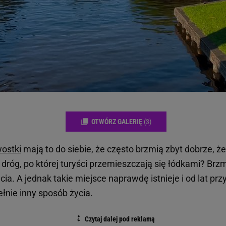
OTWÓRZ GALERIĘ
(3)
ostki
mają to do siebie, że często brzmią zbyt dobrze, ż
róg, po której turyści przemieszczają się łódkami? Brzmi
ia. A jednak takie miejsce naprawdę istnieje i od lat przy
łnie inny sposób życia.