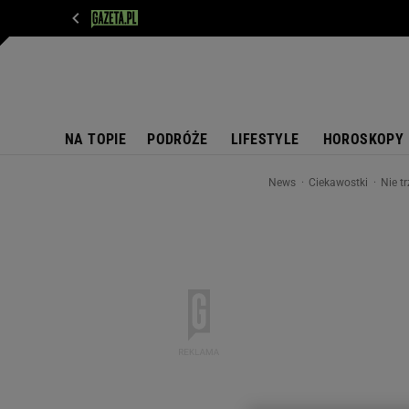
WIADOMOŚCI
NEXT
SPORT
PLOTEK
D
NA TOPIE
PODRÓŻE
LIFESTYLE
HOROSKOPY
News
Ciekawostki
Nie t