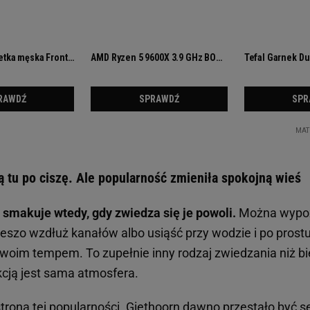
ą tu po ciszę. Ale popularność zmieniła spokojną wieś
j smakuje wtedy, gdy zwiedza się je powoli.
Można wypoż
pieszo wzdłuż kanałów albo usiąść przy wodzie i po prostu
woim tempem. To zupełnie inny rodzaj zwiedzania niż bi
kcją jest sama atmosfera.
strona tej popularności. Giethoorn dawno przestało być 