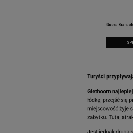
Turyści przypływaj
Giethoorn najlepie
łódkę, przejść się 
miejscowość żyje s
zabytku. Tutaj atra
Jest jednak druga 