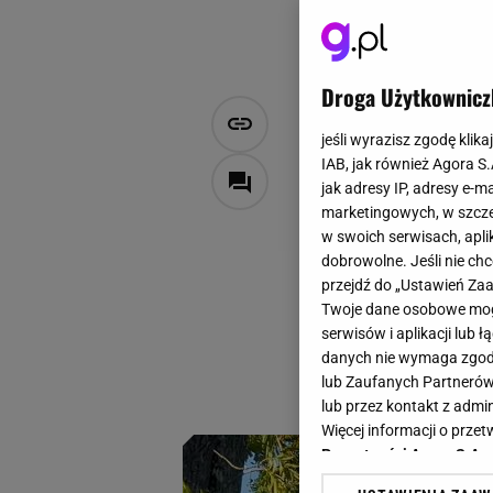
Droga Użytkownicz
Nie trzeba 
jeśli wyrazisz zgodę klika
To miejsce 
IAB, jak również Agora S
jak adresy IP, adresy e-m
marketingowych, w szcze
Zuzanna Karczmarczyk
w swoich serwisach, aplik
3 czerwca 2026, 16:53
dobrowolne. Jeśli nie ch
przejdź do „Ustawień Z
Są miejsca, które 
Twoje dane osobowe mogą
zamiast szerokich 
serwisów i aplikacji lub
wygląda tak, jakby 
danych nie wymaga zgody 
lub Zaufanych Partnerów
scenografia.
lub przez kontakt z admi
Więcej informacji o prz
Prywatności Agora S.A.