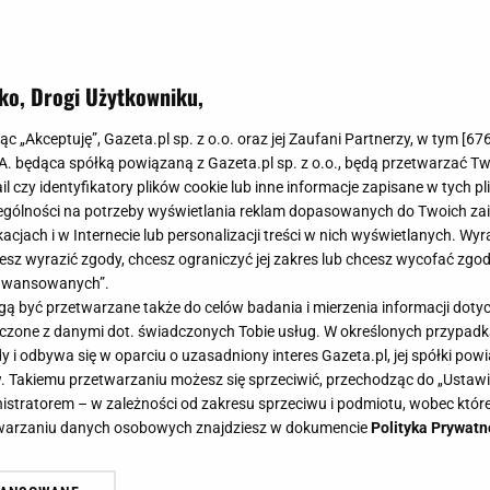
ko, Drogi Użytkowniku,
jechać do Wenecji, żeby pływać mi
jąc „Akceptuję”, Gazeta.pl sp. z o.o. oraz jej Zaufani Partnerzy, w tym [
67
zaskakuje
.A. będąca spółką powiązaną z Gazeta.pl sp. z o.o., będą przetwarzać T
ail czy identyfikatory plików cookie lub inne informacje zapisane w tych p
gólności na potrzeby wyświetlania reklam dopasowanych do Twoich zain
acjach i w Internecie lub personalizacji treści w nich wyświetlanych. Wyr
cesz wyrazić zgody, chcesz ograniczyć jej zakres lub chcesz wycofać zgo
aawansowanych”.
od razu wybijają z codziennego rytmu. Zamiast klakson
 być przetwarzane także do celów badania i mierzenia informacji dot
ulic są kanały, a do wielu domów prowadzą mostki. Gie
 łączone z danymi dot. świadczonych Tobie usług. W określonych przypad
ktoś wymyślił je dla filmu, a potem zapomniał, że to mi
i odbywa się w oparciu o uzasadniony interes Gazeta.pl, jej spółki powi
. Takiemu przetwarzaniu możesz się sprzeciwić, przechodząc do „Ust
nistratorem – w zależności od zakresu sprzeciwu i podmiotu, wobec które
etwarzaniu danych osobowych znajdziesz w dokumencie
Polityka Prywatn