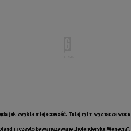
ląda jak zwykła miejscowość. Tutaj rytm wyznacza woda
olandii i często bywa nazywane „holenderską Wenecją".