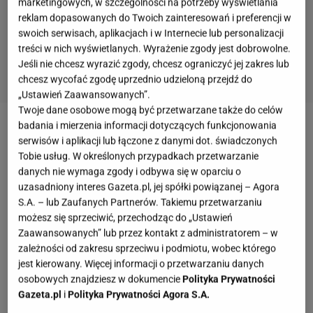
marketingowych, w szczególności na potrzeby wyświetlania
reklam dopasowanych do Twoich zainteresowań i preferencji w
swoich serwisach, aplikacjach i w Internecie lub personalizacji
treści w nich wyświetlanych. Wyrażenie zgody jest dobrowolne.
Jeśli nie chcesz wyrazić zgody, chcesz ograniczyć jej zakres lub
chcesz wycofać zgodę uprzednio udzieloną przejdź do
„Ustawień Zaawansowanych”.
Twoje dane osobowe mogą być przetwarzane także do celów
badania i mierzenia informacji dotyczących funkcjonowania
Zobacz wideo
Choć tego nie zauważamy, doba
serwisów i aplikacji lub łączone z danymi dot. świadczonych
ciągle się wydłuża
Tobie usług. W określonych przypadkach przetwarzanie
danych nie wymaga zgody i odbywa się w oparciu o
uzasadniony interes Gazeta.pl, jej spółki powiązanej – Agora
Horoskop 2024 Byk
S.A. – lub Zaufanych Partnerów. Takiemu przetwarzaniu
możesz się sprzeciwić, przechodząc do „Ustawień
W 2024 roku Byk stoczy wewnętrzną walkę.
Zaawansowanych” lub przez kontakt z administratorem – w
zależności od zakresu sprzeciwu i podmiotu, wobec którego
Rozwiąże problemy, które ciągną się z nim od
jest kierowany. Więcej informacji o przetwarzaniu danych
dłuższego czasu, lecz dotychczas łatwiej było je
osobowych znajdziesz w dokumencie
Polityka Prywatności
ignorować. Życie zawodowe przyniesie Bykowi wiele
Gazeta.pl
i
Polityka Prywatności Agora S.A.
rozterek, w tym tych związanych z chęcią