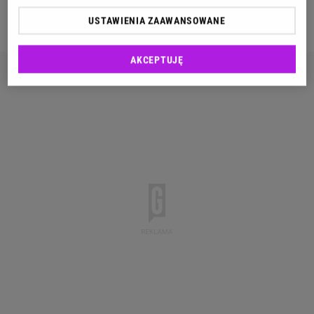
zainwestują w szkolenia i kursy rozwijające ich
największe pasje.
USTAWIENIA ZAAWANSOWANE
AKCEPTUJĘ