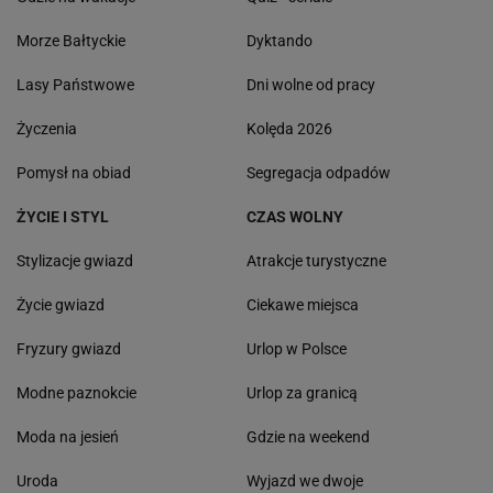
Morze Bałtyckie
Dyktando
Lasy Państwowe
Dni wolne od pracy
Życzenia
Kolęda 2026
Pomysł na obiad
Segregacja odpadów
ŻYCIE I STYL
CZAS WOLNY
Stylizacje gwiazd
Atrakcje turystyczne
Życie gwiazd
Ciekawe miejsca
Fryzury gwiazd
Urlop w Polsce
Modne paznokcie
Urlop za granicą
Moda na jesień
Gdzie na weekend
Uroda
Wyjazd we dwoje