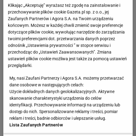
Klikając „Akceptuję” wyrażasz też zgodę na zainstalowanie i
utrzymania dotychczasowej posady czy wysokością
przechowywanie plików cookie Gazeta.pl sp. z o.o., jej
wynagrodzenia. Relacje Byka będą rozwijały się
Zaufanych Partnerów i Agora S.A. na Twoim urządzeniu
końcowym. Możesz w każdej chwili zmienić swoje preferencje
powoli, ale zadowalająco. W obliczu problemów
dotyczące plików cookie, wywołując narzędzie do zarządzania
partner okaże Bykowi wiele wsparcia.
twoimi preferencjami dot. przetwarzania danych poprzez
odnośnik „Ustawienia prywatności ” w stopce serwisu i
Horoskop 2024 Bliźnięta
przechodząc do „Ustawień Zaawansowanych”. Zmiana
ustawień plików cookie możliwa jest także za pomocą ustawień
Ten rok z pewnością zapadnie Bliźniętom w pamięć.
przeglądarki.
Będzie pełen przełomowych sytuacji, o których
My, nasi Zaufani Partnerzy i Agora S.A. możemy przetwarzać
będzie mógł opowiadać przez kilka kolejnych lat. W
dane osobowe w następujących celach:
sferze zawodowej Bliźnięta mogą wreszcie podjąć
Użycie dokładnych danych geolokalizacyjnych. Aktywne
skanowanie charakterystyki urządzenia do celów
decyzję o założeniu własnego biznesu. W sferze
identyfikacji. Przechowywanie informacji na urządzeniu lub
uczuciowej będą z kolei bardziej wstrzemięźliwi niż
dostęp do nich. Spersonalizowane reklamy i treści, pomiar
w ubiegłych latach. W tym roku skupią się na
reklam i treści, badnie odbiorców i ulepszanie usług.
Lista Zaufanych Partnerów
własnym rozwoju, udadzą się w daleką podróż lub