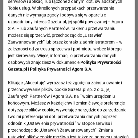
serwisów i aplikacji lub łączone z danymi dot. świadczonych
Tobie usług. W określonych przypadkach przetwarzanie
danych nie wymaga zgody i odbywa się w oparciu o
uzasadniony interes Gazeta.pl, jej spółki powiązanej – Agora
S.A. – lub Zaufanych Partnerów. Takiemu przetwarzaniu
możesz się sprzeciwić, przechodząc do „Ustawień
Zaawansowanych” lub przez kontakt z administratorem – w
zależności od zakresu sprzeciwu i podmiotu, wobec którego
jest kierowany. Więcej informacji o przetwarzaniu danych
osobowych znajdziesz w dokumencie
Polityka Prywatności
Gazeta.pl
i
Polityka Prywatności Agora S.A.
Zobacz wideo
Małgorzata Kożuchowska była we
Lwowie. "Wojna w Ukrainie prowadzona przez
Klikając „Akceptuję” wyrażasz też zgodę na zainstalowanie i
przechowywanie plików cookie Gazeta.pl sp. z o.o., jej
rosyjskiego zbrodniarza nigdy nie powinna mieć
Zaufanych Partnerów i Agora S.A. na Twoim urządzeniu
miejsca"
końcowym. Możesz w każdej chwili zmienić swoje preferencje
dotyczące plików cookie, wywołując narzędzie do zarządzania
twoimi preferencjami dot. przetwarzania danych poprzez
Więcej podobnych artykułów przeczytasz na stronie
odnośnik „Ustawienia prywatności ” w stopce serwisu i
głównej
Gazeta.pl
przechodząc do „Ustawień Zaawansowanych”. Zmiana
ustawień plików cookie możliwa jest także za pomocą ustawień