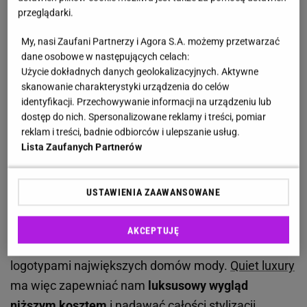
Małgorzata Kożuchowska także stawia na quiet
przeglądarki.
luxury. Ten styl jest przyszłością
My, nasi Zaufani Partnerzy i Agora S.A. możemy przetwarzać
dane osobowe w następujących celach:
Aktorka już
nie po raz pierwszy wyznacza sezonowe
Użycie dokładnych danych geolokalizacyjnych. Aktywne
trendy
. Tym postawiła na propagowanie stylu quiet
skanowanie charakterystyki urządzenia do celów
identyfikacji. Przechowywanie informacji na urządzeniu lub
luxury, który coraz częściej gości nie tylko za granicą,
dostęp do nich. Spersonalizowane reklamy i treści, pomiar
ale i w naszym kraju. O cichym luksusie jest tak
reklam i treści, badnie odbiorców i ulepszanie usług.
naprawdę coraz głośniej. Nic dziwnego, polega on
Lista Zaufanych Partnerów
bowiem na
minimalistycznym podejściu do
garderoby
oraz ubieraniu wysokojakościowych
USTAWIENIA ZAAWANSOWANE
ubrań, nawet znanych marek, bez widocznego logo.
Styl ten inspirowany jest miliarderami, którzy mimo
AKCEPTUJĘ
ogromnego bogactwa nie noszą koszulek z
logotypami największych domów mody.
Quiet luxury
ma więc zapewniać nam
luksusowy wygląd
niższym kosztem
i nadawać całości stylizacji