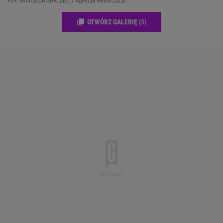
FOT. WOJCIECH SURDZIEL / Agencja Wyborcza.pl
OTWÓRZ GALERIĘ
(3)