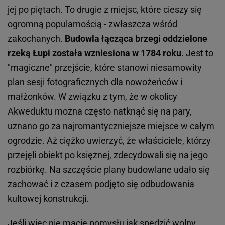
jej po piętach. To drugie z miejsc, które cieszy się
ogromną popularnością - zwłaszcza wśród
zakochanych.
Budowla łącząca brzegi oddzielone
rzeką Łupi została wzniesiona w 1784 roku
. Jest to
"magiczne" przejście, które stanowi niesamowity
plan sesji fotograficznych dla nowożeńców i
małżonków. W związku z tym, że w okolicy
Akweduktu można często natknąć się na pary,
uznano go za najromantyczniejsze miejsce w całym
ogrodzie. Aż ciężko uwierzyć, że właściciele, którzy
przejęli obiekt po księżnej, zdecydowali się na jego
rozbiórkę. Na szczęście plany budowlane udało się
zachować i z czasem podjęto się odbudowania
kultowej konstrukcji.
Jeśli więc nie macie pomysłu jak spędzić wolny