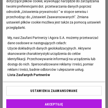
Arkadia Heleny Radziwiłłowej. W tym parku ukoisz
dotyczące plików cookie, wywołując narzędzie do zarządzania
twoimi preferencjami dot. przetwarzania danych poprzez
skołatane myśli
odnośnik „Ustawienia prywatności ” w stopce serwisu i
przechodząc do „Ustawień Zaawansowanych”. Zmiana
Na przełomie XVIII i XIX wieku polska szlachta
ustawień plików cookie możliwa jest także za pomocą ustawień
pałała się kreowaniem ogrodów w stylu angielskim.
przeglądarki.
Czym piękniejszy i bardziej bajkowy, tym większe
My, nasi Zaufani Partnerzy i Agora S.A. możemy przetwarzać
uznanie zyskiwano wśród członków wyższych sfer.
dane osobowe w następujących celach:
Niewątpliwą zwyciężczynią w tym nieoficjalnym
Użycie dokładnych danych geolokalizacyjnych. Aktywne
skanowanie charakterystyki urządzenia do celów
konkursie okazała się być Helena Radziwiłłowa,
identyfikacji. Przechowywanie informacji na urządzeniu lub
która
od 1787 roku, aż do śmierci w 1821 roku
,
dostęp do nich. Spersonalizowane reklamy i treści, pomiar
pielęgnowała i unowocześniała plan obecnego
reklam i treści, badnie odbiorców i ulepszanie usług.
Lista Zaufanych Partnerów
parku. Na ponad 14 hektarach można podziwiać nie
tylko różnorodne gatunki roślinności, ale także
ciekawe formy zabudowań, do których należy:
USTAWIENIA ZAAWANSOWANE
Świątynia Diany
- najsłynniejszy budynek w
AKCEPTUJĘ