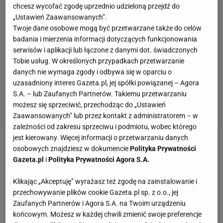
chcesz wycofać zgodę uprzednio udzieloną przejdź do
„Ustawień Zaawansowanych”.
Twoje dane osobowe mogą być przetwarzane także do celów
badania i mierzenia informacji dotyczących funkcjonowania
serwisów i aplikacji lub łączone z danymi dot. świadczonych
Tobie usług. W określonych przypadkach przetwarzanie
danych nie wymaga zgody i odbywa się w oparciu o
uzasadniony interes Gazeta.pl, jej spółki powiązanej – Agora
S.A. – lub Zaufanych Partnerów. Takiemu przetwarzaniu
możesz się sprzeciwić, przechodząc do „Ustawień
Zaawansowanych” lub przez kontakt z administratorem – w
zależności od zakresu sprzeciwu i podmiotu, wobec którego
jest kierowany. Więcej informacji o przetwarzaniu danych
osobowych znajdziesz w dokumencie
Polityka Prywatności
Zobacz wideo
Aktorzy są jak wino? Pedro Pascal, L.
Gazeta.pl
i
Polityka Prywatności Agora S.A.
Jackson, czy Jennifer Coolidge - prezentujemy
późno rozkwitłe kwiaty kina [MUSIMY O TYM
Klikając „Akceptuję” wyrażasz też zgodę na zainstalowanie i
POGADAĆ]
przechowywanie plików cookie Gazeta.pl sp. z o.o., jej
Zaufanych Partnerów i Agora S.A. na Twoim urządzeniu
końcowym. Możesz w każdej chwili zmienić swoje preferencje