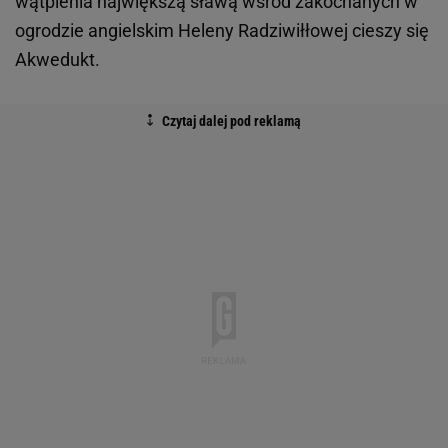
wątpienia największą sławą wśród zakochanych w
ogrodzie angielskim Heleny Radziwiłłowej cieszy się
Akwedukt.