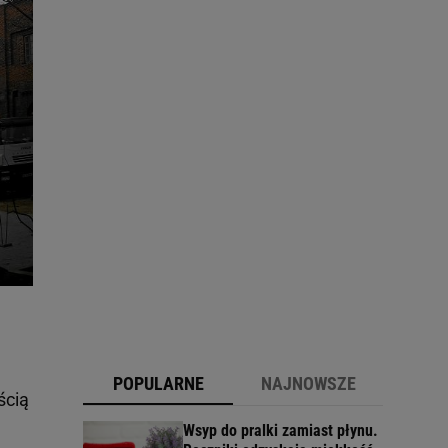
POPULARNE
NAJNOWSZE
ścią
Wsyp do pralki zamiast płynu.