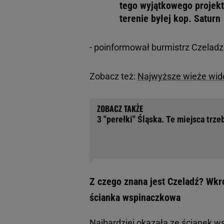
tego wyjątkowego projekt
terenie byłej kop. Saturn
- poinformował burmistrz Czeladz
Zobacz też:
Najwyższe wieże wido
3 "perełki" Śląska. Te miejsca trze
Z czego znana jest Czeladź? Wkr
ścianka wspinaczkowa
Najbardziej okazała ze ścianek w