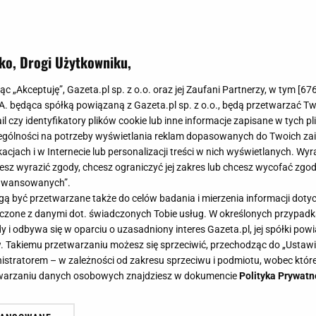
ko, Drogi Użytkowniku,
jąc „Akceptuję”, Gazeta.pl sp. z o.o. oraz jej Zaufani Partnerzy, w tym [
67
.A. będąca spółką powiązaną z Gazeta.pl sp. z o.o., będą przetwarzać T
ail czy identyfikatory plików cookie lub inne informacje zapisane w tych p
gólności na potrzeby wyświetlania reklam dopasowanych do Twoich zain
acjach i w Internecie lub personalizacji treści w nich wyświetlanych. Wyr
cesz wyrazić zgody, chcesz ograniczyć jej zakres lub chcesz wycofać zgo
aawansowanych”.
 być przetwarzane także do celów badania i mierzenia informacji dot
 łączone z danymi dot. świadczonych Tobie usług. W określonych przypad
i odbywa się w oparciu o uzasadniony interes Gazeta.pl, jej spółki powi
. Takiemu przetwarzaniu możesz się sprzeciwić, przechodząc do „Ust
nistratorem – w zależności od zakresu sprzeciwu i podmiotu, wobec które
etwarzaniu danych osobowych znajdziesz w dokumencie
Polityka Prywatn
cze takiej atrakcji. Będzie jedną z