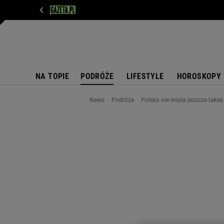
WIADOMOŚCI
NEXT
SPORT
PLOTEK
D
NA TOPIE
PODRÓŻE
LIFESTYLE
HOROSKOPY
News
Podróże
Polska nie miała jeszcze takie