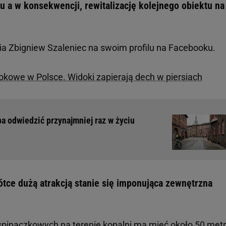
u a w konsekwencji, rewitalizację kolejnego obiektu na
ia Zbigniew Szaleniec na swoim profilu na Facebooku.
kowe w Polsce. Widoki zapierają dech w piersiach
ba odwiedzić przynajmniej raz w życiu
ótce dużą atrakcją stanie się imponująca zewnętrzna
spinaczkowych na terenie kopalni ma mieć około 50 met