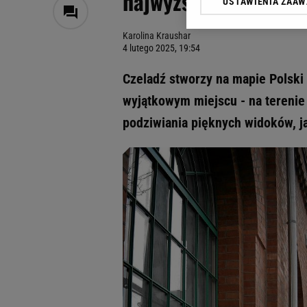
najwyższych w Europ
USTAWIENIA ZAA
Klikając „Akceptuję” wyra
Zaufanych Partnerów i A
Karolina Kraushar
dotyczące plików cookie,
4 lutego 2025, 19:54
odnośnik „Ustawienia pr
plików cookie możliwa je
Czeladź stworzy na mapie Polski
My, nasi Zaufani Partne
wyjątkowym miejscu - na terenie 
Użycie dokładnych danych
podziwiania pięknych widoków, j
Przechowywanie informacji
badnie odbiorców i uleps