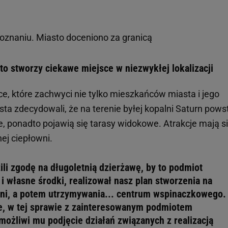
Poznaniu. Miasto doceniono za granicą
sto stworzy ciekawe miejsce w niezwykłej lokalizacji
e, które zachwyci nie tylko mieszkańców miasta i jego
asta zdecydowali, że na terenie byłej kopalni Saturn pow
 ponadto pojawią się tarasy widokowe. Atrakcje mają s
ej ciepłowni.
li zgodę na długoletnią dzierżawę, by to podmiot
 własne środki, realizował nasz plan stworzenia na
wni, a potem utrzymywania... centrum wspinaczkowego.
ce, w tej sprawie z zainteresowanym podmiotem
ożliwi mu podjęcie działań związanych z realizacją