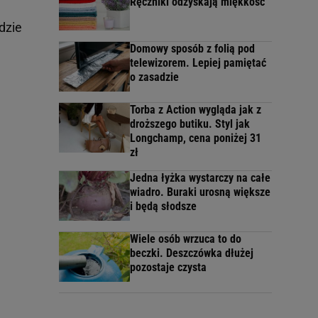
Ręczniki odzyskają miękkość
dzie
Domowy sposób z folią pod
telewizorem. Lepiej pamiętać
o zasadzie
Torba z Action wygląda jak z
droższego butiku. Styl jak
Longchamp, cena poniżej 31
zł
Jedna łyżka wystarczy na całe
wiadro. Buraki urosną większe
i będą słodsze
Wiele osób wrzuca to do
beczki. Deszczówka dłużej
pozostaje czysta