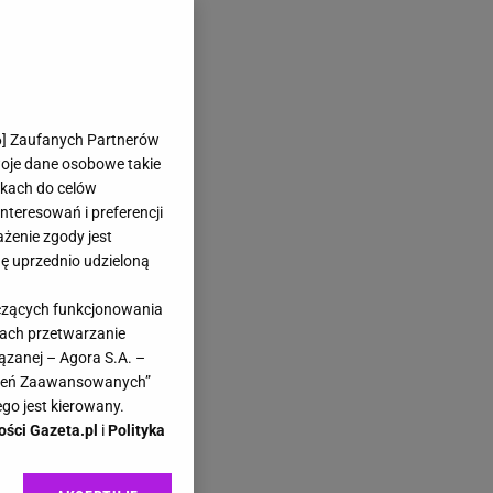
6
] Zaufanych Partnerów
woje dane osobowe takie
likach do celów
teresowań i preferencji
ażenie zgody jest
dę uprzednio udzieloną
yczących funkcjonowania
kach przetwarzanie
ązanej – Agora S.A. –
awień Zaawansowanych”
go jest kierowany.
ości Gazeta.pl
i
Polityka