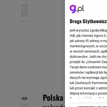
Droga Użytkownicz
jeśli wyrazisz zgodę klika
IAB, jak również Agora S
jak adresy IP, adresy e-m
marketingowych, w szcze
w swoich serwisach, aplik
dobrowolne. Jeśli nie ch
przejdź do „Ustawień Z
Twoje dane osobowe mogą
serwisów i aplikacji lub
danych nie wymaga zgody 
lub Zaufanych Partnerów
lub przez kontakt z admi
Więcej informacji o prz
Polska nie miała jesz
Prywatności Agora S.A.