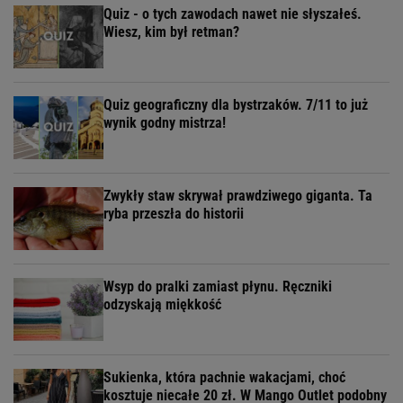
Quiz - o tych zawodach nawet nie słyszałeś.
Wiesz, kim był retman?
Quiz geograficzny dla bystrzaków. 7/11 to już
wynik godny mistrza!
Zwykły staw skrywał prawdziwego giganta. Ta
ryba przeszła do historii
Wsyp do pralki zamiast płynu. Ręczniki
odzyskają miękkość
Sukienka, która pachnie wakacjami, choć
kosztuje niecałe 20 zł. W Mango Outlet podobny