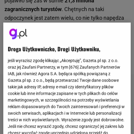
pojawiło się zaś w sumie
21,3 miliona
zagranicznych turystów
. Chętnych na taki
odpoczynek jest zatem wielu, co nie tylko napędza
lokalną branżę turystyczną, ale niekiedy
skutkuje też
pewnymi problemami
. W efekcie
Ambasada RP w
Zagrzebiu
opublikowała komunikat, który ma
Droga Użytkowniczko, Drogi Użytkowniku,
przypominać o tym, jak istotne są bezpieczeństwo
jeśli wyrazisz zgodę klikając „Akceptuję”, Gazeta.pl sp. z o.o.
oraz porządek publiczny.
oraz jej Zaufani Partnerzy, w tym [
676
] Zaufanych Partnerów
IAB, jak również Agora S.A. będąca spółką powiązaną z
Gazeta.pl sp. z o.o., będą przetwarzać Twoje dane osobowe
takie jak adresy IP, adresy e-mail czy identyfikatory plików
cookie lub inne informacje zapisane w tych plikach do celów
marketingowych, w szczególności na potrzeby wyświetlania
reklam dopasowanych do Twoich zainteresowań i preferencji w
swoich serwisach, aplikacjach i w Internecie lub personalizacji
treści w nich wyświetlanych. Wyrażenie zgody jest dobrowolne.
Jeśli nie chcesz wyrazić zgody, chcesz ograniczyć jej zakres lub
chcesz wycofać zgodę uprzednio udzieloną przejdź do