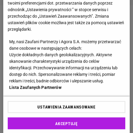
twoimi preferencjami dot. przetwarzania danych poprzez
odnośnik „Ustawienia prywatności ” w stopce serwisu i
przechodząc do „Ustawień Zaawansowanych”. Zmiana
Zobacz wideo
Czy widać wzrost cen w Chorwacji po
ustawień plików cookie możliwa jest także za pomocą ustawień
wprowadzeniu euro? Pytamy mieszkającego tam
przeglądarki.
polskiego studenta
My, nasi Zaufani Partnerzy i Agora S.A. możemy przetwarzać
dane osobowe w następujących celach:
Polacy w Chorwacji. Ambasada RP w Zagrzebiu
Użycie dokładnych danych geolokalizacyjnych. Aktywne
skanowanie charakterystyki urządzenia do celów
wydała specjalny komunikat
identyfikacji. Przechowywanie informacji na urządzeniu lub
dostęp do nich. Spersonalizowane reklamy i treści, pomiar
Polska ambasada skierowała swój komunikat do
reklam i treści, badnie odbiorców i ulepszanie usług.
wszystkich obywateli naszego kraju, którzy planują
Lista Zaufanych Partnerów
odpoczynek nad Adriatykiem. Urzędnicy
przypominają o
obowiązku stosowania się
USTAWIENIA ZAAWANSOWANE
do lokalnych przepisów prawa
, w tym dotyczących
bezpieczeństwa i porządku publicznego - "między
AKCEPTUJĘ
innymi w ruchu drogowym, w zakresie zachowania