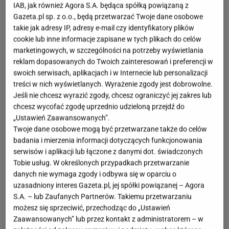
IAB, jak również Agora S.A. będąca spółką powiązaną z
Gazeta.pl sp. z o.o., będą przetwarzać Twoje dane osobowe
takie jak adresy IP, adresy e-mail czy identyfikatory plików
cookie lub inne informacje zapisane w tych plikach do celów
marketingowych, w szczególności na potrzeby wyświetlania
reklam dopasowanych do Twoich zainteresowań i preferencji w
swoich serwisach, aplikacjach i w Internecie lub personalizacji
treści w nich wyświetlanych. Wyrażenie zgody jest dobrowolne.
Jeśli nie chcesz wyrazić zgody, chcesz ograniczyć jej zakres lub
chcesz wycofać zgodę uprzednio udzieloną przejdź do
„Ustawień Zaawansowanych”.
Twoje dane osobowe mogą być przetwarzane także do celów
badania i mierzenia informacji dotyczących funkcjonowania
serwisów i aplikacji lub łączone z danymi dot. świadczonych
Tobie usług. W określonych przypadkach przetwarzanie
danych nie wymaga zgody i odbywa się w oparciu o
uzasadniony interes Gazeta.pl, jej spółki powiązanej – Agora
S.A. – lub Zaufanych Partnerów. Takiemu przetwarzaniu
możesz się sprzeciwić, przechodząc do „Ustawień
Zaawansowanych” lub przez kontakt z administratorem – w