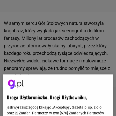
W samym sercu
Gór Stołowych
natura stworzyła
krajobraz, który wygląda jak scenografia do filmu
fantasy. Miliony lat procesów zachodzących w
przyrodzie uformowały skalny labirynt, przez który
każdego roku przechodzą tysiące odwiedzających.
Niezwykłe widoki, ciekawe formacje i malownicze
panoramy sprawiają, że trudno pomylić to miejsce z
jakimkolwiek innym.
Droga Użytkowniczko, Drogi Użytkowniku,
jeśli wyrazisz zgodę klikając „Akceptuję”, Gazeta.pl sp. z o.o.
oraz jej Zaufani Partnerzy, w tym [
676
] Zaufanych Partnerów