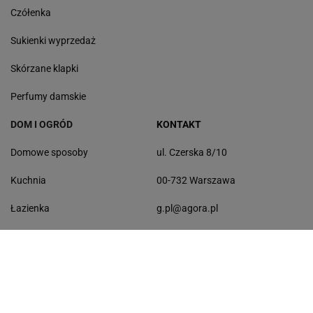
Czółenka
Sukienki wyprzedaż
Skórzane klapki
Perfumy damskie
DOM I OGRÓD
KONTAKT
Domowe sposoby
ul. Czerska 8/10
Kuchnia
00-732 Warszawa
Łazienka
g.pl@agora.pl
Balkon
Sprzątanie
Ogród