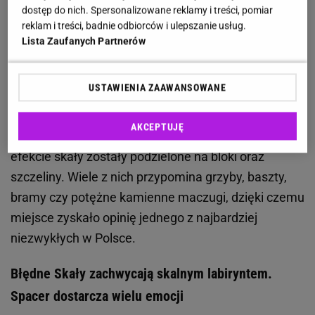
dostęp do nich. Spersonalizowane reklamy i treści, pomiar
powierzchnię około 22 hektarów.
To jeden z
reklam i treści, badnie odbiorców i ulepszanie usług.
najcenniejszych przyrodniczo fragmentów całego
Lista Zaufanych Partnerów
Parku Narodowego Gór Stołowych.
USTAWIENIA ZAAWANSOWANE
Malownicze formacje powstały z piaskowców, które
przez miliony lat były kształtowane przez wodę,
AKCEPTUJĘ
wiatr i zmieniające się warunki atmosferyczne. W
efekcie skały zostały podzielone na bloki oraz
szczeliny. Wiele z nich przypomina grzyby, baszty,
bramy czy potężne kamienne maczugi, dzięki czemu
miejsce zyskało opinię jednego z najbardziej
niezwykłych w Polsce.
Błędne Skały zachwycają skalnym labiryntem.
Spacer dostarcza wielu emocji