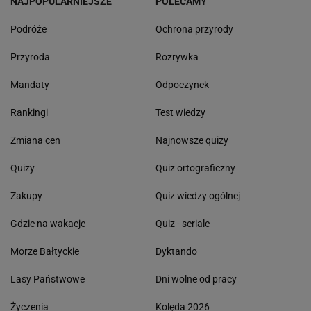
NAJPOPULARNIEJSZE
POLECAMY
Podróże
Ochrona przyrody
Przyroda
Rozrywka
Mandaty
Odpoczynek
Rankingi
Test wiedzy
Zmiana cen
Najnowsze quizy
Quizy
Quiz ortograficzny
Zakupy
Quiz wiedzy ogólnej
Gdzie na wakacje
Quiz - seriale
Morze Bałtyckie
Dyktando
Lasy Państwowe
Dni wolne od pracy
Życzenia
Kolęda 2026