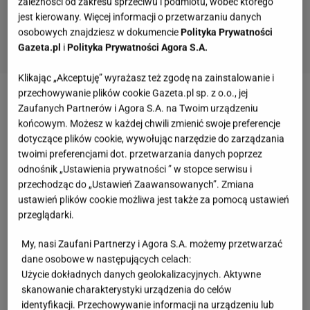
zależności od zakresu sprzeciwu i podmiotu, wobec którego
jest kierowany. Więcej informacji o przetwarzaniu danych
osobowych znajdziesz w dokumencie
Polityka Prywatności
Gazeta.pl
i
Polityka Prywatności Agora S.A.
Klikając „Akceptuję” wyrażasz też zgodę na zainstalowanie i
przechowywanie plików cookie Gazeta.pl sp. z o.o., jej
Zobacz wideo
Ustroń lepszą wersją Zakopanego?
Zaufanych Partnerów i Agora S.A. na Twoim urządzeniu
Sprawdziliśmy to!
końcowym. Możesz w każdej chwili zmienić swoje preferencje
dotyczące plików cookie, wywołując narzędzie do zarządzania
twoimi preferencjami dot. przetwarzania danych poprzez
Jak powstały Błędne Skały? Tak natura stworzyła
odnośnik „Ustawienia prywatności ” w stopce serwisu i
przechodząc do „Ustawień Zaawansowanych”. Zmiana
jeden z cudów Gór Stołowych
ustawień plików cookie możliwa jest także za pomocą ustawień
przeglądarki.
Błędne Skały znajdują się na terenie Parku
Narodowego Gór Stołowych, pomiędzy Kudową
My, nasi Zaufani Partnerzy i Agora S.A. możemy przetwarzać
dane osobowe w następujących celach:
Zdrojem a Karłowem, niedaleko granicy z Czechami.
Użycie dokładnych danych geolokalizacyjnych. Aktywne
Skalny labirynt leży na wysokości od około 850 do
skanowanie charakterystyki urządzenia do celów
915 metrów nad poziomem morza i zajmuje
identyfikacji. Przechowywanie informacji na urządzeniu lub