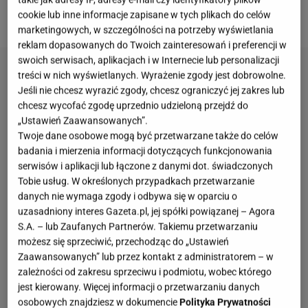
cookie lub inne informacje zapisane w tych plikach do celów
Swift w Warszawie.
marketingowych, w szczególności na potrzeby wyświetlania
reklam dopasowanych do Twoich zainteresowań i preferencji w
swoich serwisach, aplikacjach i w Internecie lub personalizacji
treści w nich wyświetlanych. Wyrażenie zgody jest dobrowolne.
Jeśli nie chcesz wyrazić zgody, chcesz ograniczyć jej zakres lub
chcesz wycofać zgodę uprzednio udzieloną przejdź do
„Ustawień Zaawansowanych”.
Twoje dane osobowe mogą być przetwarzane także do celów
badania i mierzenia informacji dotyczących funkcjonowania
serwisów i aplikacji lub łączone z danymi dot. świadczonych
Tobie usług. W określonych przypadkach przetwarzanie
danych nie wymaga zgody i odbywa się w oparciu o
uzasadniony interes Gazeta.pl, jej spółki powiązanej – Agora
S.A. – lub Zaufanych Partnerów. Takiemu przetwarzaniu
możesz się sprzeciwić, przechodząc do „Ustawień
Zaawansowanych” lub przez kontakt z administratorem – w
zależności od zakresu sprzeciwu i podmiotu, wobec którego
jest kierowany. Więcej informacji o przetwarzaniu danych
osobowych znajdziesz w dokumencie
Polityka Prywatności