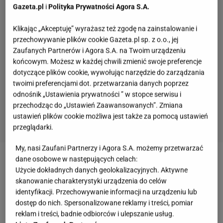
Gazeta.pl
i
Polityka Prywatności Agora S.A.
Klikając „Akceptuję” wyrażasz też zgodę na zainstalowanie i
przechowywanie plików cookie Gazeta.pl sp. z o.o., jej
Zaufanych Partnerów i Agora S.A. na Twoim urządzeniu
końcowym. Możesz w każdej chwili zmienić swoje preferencje
dotyczące plików cookie, wywołując narzędzie do zarządzania
twoimi preferencjami dot. przetwarzania danych poprzez
odnośnik „Ustawienia prywatności ” w stopce serwisu i
przechodząc do „Ustawień Zaawansowanych”. Zmiana
ustawień plików cookie możliwa jest także za pomocą ustawień
przeglądarki.
My, nasi Zaufani Partnerzy i Agora S.A. możemy przetwarzać
dane osobowe w następujących celach:
Zobacz wideo
"Miss Americana" - 31 stycznia
Użycie dokładnych danych geolokalizacyjnych. Aktywne
premiera dokumentu o Taylor Swift. Osobista
skanowanie charakterystyki urządzenia do celów
identyfikacji. Przechowywanie informacji na urządzeniu lub
historia kulis sławy
dostęp do nich. Spersonalizowane reklamy i treści, pomiar
reklam i treści, badnie odbiorców i ulepszanie usług.
Więcej podobnych artykułów przeczytasz na stronie