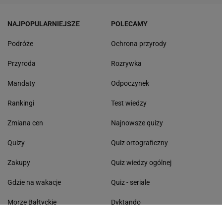
NAJPOPULARNIEJSZE
POLECAMY
Podróże
Ochrona przyrody
Przyroda
Rozrywka
Mandaty
Odpoczynek
Rankingi
Test wiedzy
Zmiana cen
Najnowsze quizy
Quizy
Quiz ortograficzny
Zakupy
Quiz wiedzy ogólnej
Gdzie na wakacje
Quiz - seriale
Morze Bałtyckie
Dyktando
Lasy Państwowe
Dni wolne od pracy