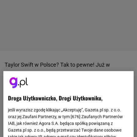
Taylor Swift w Polsce? Tak to pewne! Już w
następnym roku światowej sławy artystka odwiedzi
nasz kraj, a dokładnie Warszawę w ramach The Eras
Tour. Oficjalna sprzedaż wejściówek nastąpi w
Droga Użytkowniczko, Drogi Użytkowniku,
środę, 12 lipca. Jak kupić bilety na koncert Taylor
Swift oraz ile kosztują? Okazuje się, że nie każdy
jeśli wyrazisz zgodę klikając „Akceptuję”, Gazeta.pl sp. z o.o.
oraz jej Zaufani Partnerzy, w tym [
676
] Zaufanych Partnerów
będzie mógł to zrobić. Jeśli nie zarejestrowałeś się
IAB, jak również Agora S.A. będąca spółką powiązaną z
wcześniej, nie masz możliwości zakupu wejściówki.
Gazeta.pl sp. z o.o., będą przetwarzać Twoje dane osobowe
Poznaj zasady rezerwacji biletów na koncert Taylor
takie jak adresy IP, adresy e-mail czy identyfikatory plików