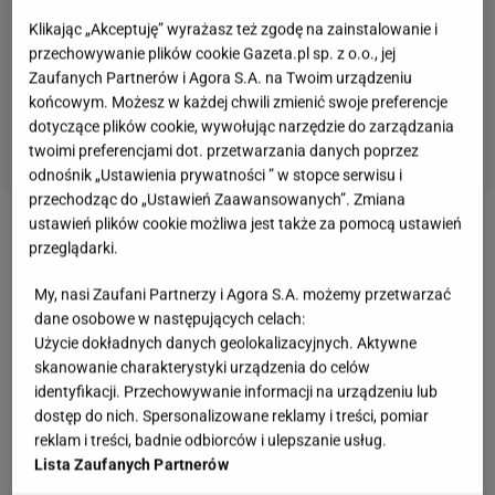
Klikając „Akceptuję” wyrażasz też zgodę na zainstalowanie i
przechowywanie plików cookie Gazeta.pl sp. z o.o., jej
Zaufanych Partnerów i Agora S.A. na Twoim urządzeniu
końcowym. Możesz w każdej chwili zmienić swoje preferencje
dotyczące plików cookie, wywołując narzędzie do zarządzania
twoimi preferencjami dot. przetwarzania danych poprzez
odnośnik „Ustawienia prywatności ” w stopce serwisu i
przechodząc do „Ustawień Zaawansowanych”. Zmiana
ustawień plików cookie możliwa jest także za pomocą ustawień
Zobacz wideo
Czy pączek od Wojewódzkiego jest
przeglądarki.
wart 49 zł? Testujemy
My, nasi Zaufani Partnerzy i Agora S.A. możemy przetwarzać
dane osobowe w następujących celach:
Pączki Magdy Gessler. Koszt za jedno łakocie
Użycie dokładnych danych geolokalizacyjnych. Aktywne
skanowanie charakterystyki urządzenia do celów
wzrósł o 22 procent
identyfikacji. Przechowywanie informacji na urządzeniu lub
dostęp do nich. Spersonalizowane reklamy i treści, pomiar
W tym roku Tłusty Czwartek przypada na 8 lutego.
reklam i treści, badnie odbiorców i ulepszanie usług.
Zgodnie z tradycją każdy powinien tego dnia zjeść
Lista Zaufanych Partnerów
przynajmniej jednego pączka. Nic dziwnego, że