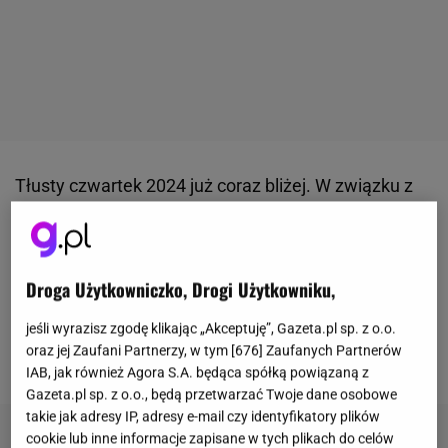
Tłusty czwartek 2024 już coraz bliżej. W związku z
tym nasze myśli już kierują się w stronę pysznych
lukrowanych pączków. Niektórzy zaczynają się już
nawet zapoznawać z ich cenami. Jeśli o to chodzi,
Droga Użytkowniczko, Drogi Użytkowniku,
nie sposób zapomnieć o kosztach, jakie zapłacimy
jeśli wyrazisz zgodę klikając „Akceptuję”, Gazeta.pl sp. z o.o.
za te słodkie przysmaki w cukierni Magdy Gessler.
oraz jej Zaufani Partnerzy, w tym [
676
] Zaufanych Partnerów
Niestety, tanio nie będzie.
IAB, jak również Agora S.A. będąca spółką powiązaną z
Gazeta.pl sp. z o.o., będą przetwarzać Twoje dane osobowe
takie jak adresy IP, adresy e-mail czy identyfikatory plików
cookie lub inne informacje zapisane w tych plikach do celów