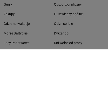
Quizy
Quiz ortograficzny
Zakupy
Quiz wiedzy ogólnej
Gdzie na wakacje
Quiz - seriale
Morze Bałtyckie
Dyktando
Lasy Państwowe
Dni wolne od pracy
Życzenia
Kolęda 2026
Pomysł na obiad
Segregacja odpadów
ŻYCIE I STYL
CZAS WOLNY
Stylizacje gwiazd
Atrakcje turystyczne
Życie gwiazd
Ciekawe miejsca
Fryzury gwiazd
Urlop w Polsce