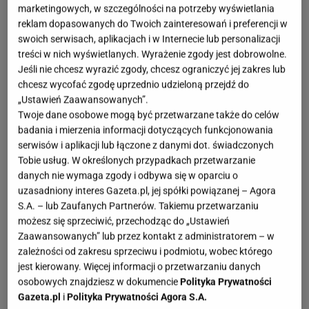
marketingowych, w szczególności na potrzeby wyświetlania
reklam dopasowanych do Twoich zainteresowań i preferencji w
swoich serwisach, aplikacjach i w Internecie lub personalizacji
treści w nich wyświetlanych. Wyrażenie zgody jest dobrowolne.
Jeśli nie chcesz wyrazić zgody, chcesz ograniczyć jej zakres lub
chcesz wycofać zgodę uprzednio udzieloną przejdź do
„Ustawień Zaawansowanych”.
Twoje dane osobowe mogą być przetwarzane także do celów
badania i mierzenia informacji dotyczących funkcjonowania
serwisów i aplikacji lub łączone z danymi dot. świadczonych
Tobie usług. W określonych przypadkach przetwarzanie
danych nie wymaga zgody i odbywa się w oparciu o
uzasadniony interes Gazeta.pl, jej spółki powiązanej – Agora
S.A. – lub Zaufanych Partnerów. Takiemu przetwarzaniu
możesz się sprzeciwić, przechodząc do „Ustawień
Zaawansowanych” lub przez kontakt z administratorem – w
zależności od zakresu sprzeciwu i podmiotu, wobec którego
jest kierowany. Więcej informacji o przetwarzaniu danych
osobowych znajdziesz w dokumencie
Polityka Prywatności
Gazeta.pl
i
Polityka Prywatności Agora S.A.