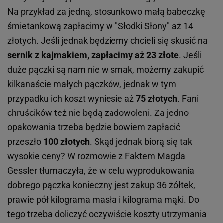
Na przykład za jedną, stosunkowo małą babeczkę
śmietankową zapłacimy w "Słodki Słony" aż 14
złotych. Jeśli jednak będziemy chcieli się skusić na
sernik z kajmakiem, zapłacimy aż 23 złote
. Jeśli
duże pączki są nam nie w smak, możemy zakupić
kilkanaście małych pączków, jednak w tym
przypadku ich koszt wyniesie aż
75 złotych
. Fani
chruścików też nie będą zadowoleni. Za jedno
opakowania trzeba będzie bowiem zapłacić
przeszło
100 złotych
. Skąd jednak biorą się tak
wysokie ceny? W rozmowie z Faktem Magda
Gessler tłumaczyła, że w celu wyprodukowania
dobrego pączka konieczny jest zakup 36 żółtek,
prawie pół kilograma masła i kilograma mąki. Do
tego trzeba doliczyć oczywiście koszty utrzymania