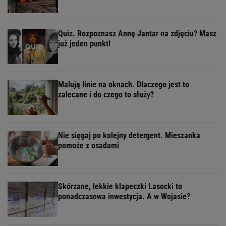
Quiz. Rozpoznasz Annę Jantar na zdjęciu? Masz
już jeden punkt!
Malują linie na oknach. Dlaczego jest to
zalecane i do czego to służy?
Nie sięgaj po kolejny detergent. Mieszanka
pomoże z osadami
Skórzane, lekkie klapeczki Lasocki to
ponadczasowa inwestycja. A w Wojasie?