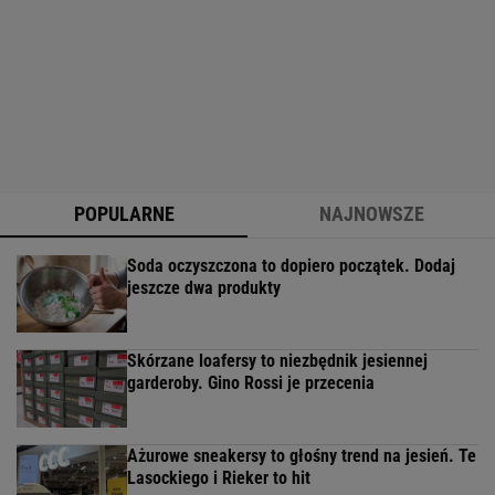
POPULARNE
NAJNOWSZE
Soda oczyszczona to dopiero początek. Dodaj
jeszcze dwa produkty
Skórzane loafersy to niezbędnik jesiennej
garderoby. Gino Rossi je przecenia
Ażurowe sneakersy to głośny trend na jesień. Te
Lasockiego i Rieker to hit