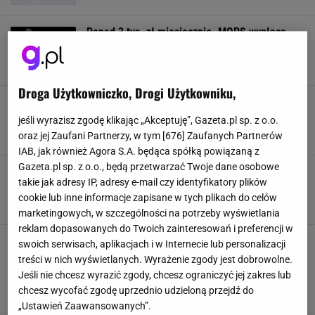
Ponad 3 tys. zł miesięcznie. MOPS wypłaca
świadczenie, o którym mało kto wie
MOPS
NIEPEŁNOSPRAWNI
PIENIĄDZE
ŚWIADCZENIA
Droga Użytkowniczko, Drogi Użytkowniku,
Kolejne pieniądze od MOPS-u. Polacy mogą
dostać nawet kilkaset złotych
jeśli wyrazisz zgodę klikając „Akceptuję”, Gazeta.pl sp. z o.o.
DODATKI
MOPS
NIEPEŁNOSPRAWNI
PIENIĄDZE
oraz jej Zaufani Partnerzy, w tym [
676
] Zaufanych Partnerów
IAB, jak również Agora S.A. będąca spółką powiązaną z
Gazeta.pl sp. z o.o., będą przetwarzać Twoje dane osobowe
215 zł za nadciśnienie. To schorzenie dotyczy
takie jak adresy IP, adresy e-mail czy identyfikatory plików
ponad 11 mln Polaków
cookie lub inne informacje zapisane w tych plikach do celów
NADCIŚNIENIE
NIEPEŁNOSPRAWNI
PIENIĄDZE
ZASIŁEK
marketingowych, w szczególności na potrzeby wyświetlania
reklam dopasowanych do Twoich zainteresowań i preferencji w
Te osoby mogą dostać nawet 130 tys. zł na
swoich serwisach, aplikacjach i w Internecie lub personalizacji
działalność gospodarczą. Kluczowe są dwa
treści w nich wyświetlanych. Wyrażenie zgody jest dobrowolne.
warunki
Jeśli nie chcesz wyrazić zgody, chcesz ograniczyć jej zakres lub
DOFINANSOWANIE
DZIAŁALNOŚĆ GOSPODARCZA
chcesz wycofać zgodę uprzednio udzieloną przejdź do
NIEPEŁNOSPRAWNI
PFRON
„Ustawień Zaawansowanych”.