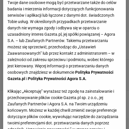
Twoje dane osobowe mogą być przetwarzane także do celów
Takie wsparcie przysługuje rodzicom dzieci z
badania i mierzenia informacji dotyczących funkcjonowania
niepełnosprawnościami. To świadczenia,
serwisów i aplikacji lub łączone z danymi dot. świadczonych
zasiłki oraz ulgi
Tobie usług. W określonych przypadkach przetwarzanie
DZIECI
NIEPEŁNOSPRAWNI
PFRON
PIENIĄDZE
danych nie wymaga zgody i odbywa się w oparciu o
uzasadniony interes Gazeta.pl, jej spółki powiązanej – Agora
Nawet 4134 zł miesięcznie. O wysokości
S.A. – lub Zaufanych Partnerów. Takiemu przetwarzaniu
świadczenia decydują punkty
możesz się sprzeciwić, przechodząc do „Ustawień
NIEPEŁNOSPRAWNI
PIENIĄDZE
PRZEPISY
ŚWIADCZENIA
Zaawansowanych” lub przez kontakt z administratorem – w
zależności od zakresu sprzeciwu i podmiotu, wobec którego
Orzeczenie o niepełnosprawności. Nadchodzą
jest kierowany. Więcej informacji o przetwarzaniu danych
ważne zmiany. Już za kilka dni będzie łatwiej
osobowych znajdziesz w dokumencie
Polityka Prywatności
NIEPEŁNOSPRAWNI
OSOBY Z NIEPEŁNOSPRAWNOŚCIAMI
Gazeta.pl
i
Polityka Prywatności Agora S.A.
PIENIĄDZE
ŚWIADCZENIE
Klikając „Akceptuję” wyrażasz też zgodę na zainstalowanie i
Cierpisz na te choroby? Może ci przysługiwać
przechowywanie plików cookie Gazeta.pl sp. z o.o., jej
orzeczenie o niepełnosprawności. To zdecyduje
Zaufanych Partnerów i Agora S.A. na Twoim urządzeniu
NIEPEŁNOSPRAWNI
ORZECZENIE
PIENIĄDZE
PRZEPISY
końcowym. Możesz w każdej chwili zmienić swoje preferencje
dotyczące plików cookie, wywołując narzędzie do zarządzania
twoimi preferencjami dot. przetwarzania danych poprzez
Te osoby będą mogły starać się o