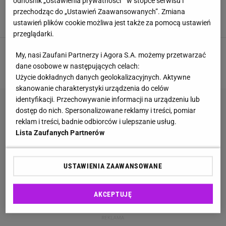
odnośnik „Ustawienia prywatności ” w stopce serwisu i
dofinansowanie samochodu. To nawet 185 tys.
przechodząc do „Ustawień Zaawansowanych”. Zmiana
złotych
ustawień plików cookie możliwa jest także za pomocą ustawień
DOFINANSOWANIE
KIEROWCY
NIEPEŁNOSPRAWNI
PFRON
przeglądarki.
My, nasi Zaufani Partnerzy i Agora S.A. możemy przetwarzać
1
2
3
4
NASTĘPNA
dane osobowe w następujących celach:
Użycie dokładnych danych geolokalizacyjnych. Aktywne
skanowanie charakterystyki urządzenia do celów
identyfikacji. Przechowywanie informacji na urządzeniu lub
dostęp do nich. Spersonalizowane reklamy i treści, pomiar
reklam i treści, badnie odbiorców i ulepszanie usług.
Lista Zaufanych Partnerów
USTAWIENIA ZAAWANSOWANE
AKCEPTUJĘ