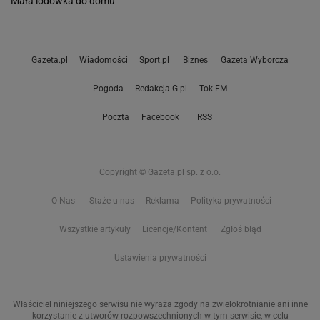
Mała lodówka do domu
Gazeta.pl
Wiadomości
Sport.pl
Biznes
Gazeta Wyborcza
Pogoda
Redakcja G.pl
Tok.FM
Poczta
Facebook
RSS
Copyright © Gazeta.pl sp. z o.o.
O Nas
Staże u nas
Reklama
Polityka prywatności
Wszystkie artykuły
Licencje/Kontent
Zgłoś błąd
Ustawienia prywatności
Właściciel niniejszego serwisu nie wyraża zgody na zwielokrotnianie ani inne
korzystanie z utworów rozpowszechnionych w tym serwisie, w celu