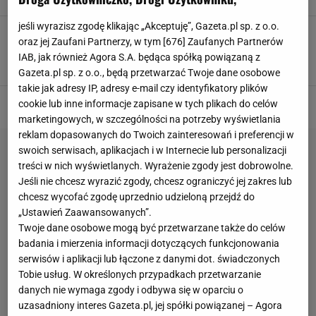
jeśli wyrazisz zgodę klikając „Akceptuję”, Gazeta.pl sp. z o.o.
Nie trać czasu na koszenie trawy. Coraz więcej
oraz jej Zaufani Partnerzy, w tym [
676
] Zaufanych Partnerów
osób stawia na sprzęt, który zrobi to za ciebie
IAB, jak również Agora S.A. będąca spółką powiązaną z
ROBOT KOSZĄCY
ROBOT KOSZĄCY TRAWNIK
ROBOTY KOSZĄCE
Gazeta.pl sp. z o.o., będą przetwarzać Twoje dane osobowe
takie jak adresy IP, adresy e-mail czy identyfikatory plików
cookie lub inne informacje zapisane w tych plikach do celów
marketingowych, w szczególności na potrzeby wyświetlania
reklam dopasowanych do Twoich zainteresowań i preferencji w
swoich serwisach, aplikacjach i w Internecie lub personalizacji
treści w nich wyświetlanych. Wyrażenie zgody jest dobrowolne.
Jeśli nie chcesz wyrazić zgody, chcesz ograniczyć jej zakres lub
chcesz wycofać zgodę uprzednio udzieloną przejdź do
„Ustawień Zaawansowanych”.
Twoje dane osobowe mogą być przetwarzane także do celów
badania i mierzenia informacji dotyczących funkcjonowania
serwisów i aplikacji lub łączone z danymi dot. świadczonych
Tobie usług. W określonych przypadkach przetwarzanie
danych nie wymaga zgody i odbywa się w oparciu o
uzasadniony interes Gazeta.pl, jej spółki powiązanej – Agora