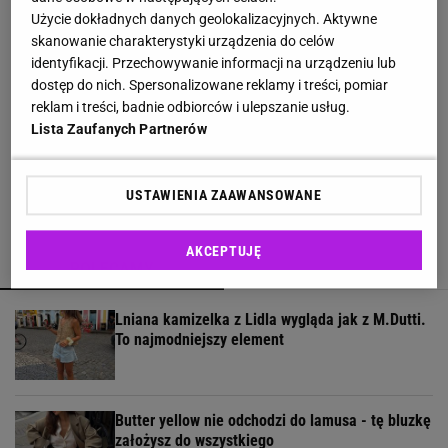
ponadczasowego stylu
Użycie dokładnych danych geolokalizacyjnych. Aktywne
skanowanie charakterystyki urządzenia do celów
Lniane spodnie z Lidla nawet jesienią będą
identyfikacji. Przechowywanie informacji na urządzeniu lub
hitem. Kosztują 44,99 zł
dostęp do nich. Spersonalizowane reklamy i treści, pomiar
reklam i treści, badnie odbiorców i ulepszanie usług.
Lista Zaufanych Partnerów
Wsyp do pralki zamiast płynu. Ręczniki
odzyskają miękkość
USTAWIENIA ZAAWANSOWANE
AKCEPTUJĘ
POLECAMY
WIĘCEJ TEMATÓW
Lniana kamizelka z Lidla wygląda jak z M.Dutti.
To najmodniejszy element
Butter yellow nie odchodzi do lamusa - tę bluzkę
założysz do wszystkiego