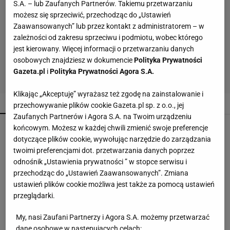
S.A. – lub Zaufanych Partnerów. Takiemu przetwarzaniu
możesz się sprzeciwić, przechodząc do „Ustawień
Zaawansowanych” lub przez kontakt z administratorem – w
zależności od zakresu sprzeciwu i podmiotu, wobec którego
jest kierowany. Więcej informacji o przetwarzaniu danych
osobowych znajdziesz w dokumencie
Polityka Prywatności
Gazeta.pl
i
Polityka Prywatności Agora S.A.
Klikając „Akceptuję” wyrażasz też zgodę na zainstalowanie i
POPULARNE
NAJNOWSZE
przechowywanie plików cookie Gazeta.pl sp. z o.o., jej
Zaufanych Partnerów i Agora S.A. na Twoim urządzeniu
Malinowe baleriny to nowy trend na jesień 2026.
końcowym. Możesz w każdej chwili zmienić swoje preferencje
CCC ma je w niskiej cenie
dotyczące plików cookie, wywołując narzędzie do zarządzania
twoimi preferencjami dot. przetwarzania danych poprzez
odnośnik „Ustawienia prywatności ” w stopce serwisu i
Soda oczyszczona to dopiero początek. Dodaj
przechodząc do „Ustawień Zaawansowanych”. Zmiana
jeszcze dwa produkty
ustawień plików cookie możliwa jest także za pomocą ustawień
przeglądarki.
Te buty będą hitem jesieni 2026! Wiśniowe
My, nasi Zaufani Partnerzy i Agora S.A. możemy przetwarzać
czółenka to kwintesencja luksusu i
dane osobowe w następujących celach: