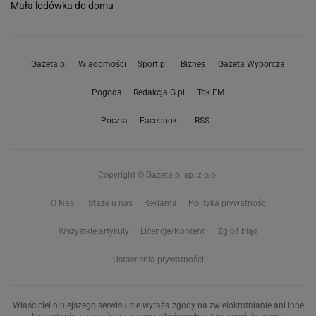
Mała lodówka do domu
Gazeta.pl
Wiadomości
Sport.pl
Biznes
Gazeta Wyborcza
Pogoda
Redakcja G.pl
Tok.FM
Poczta
Facebook
RSS
Copyright © Gazeta.pl sp. z o.o.
O Nas
Staże u nas
Reklama
Polityka prywatności
Wszystkie artykuły
Licencje/Kontent
Zgłoś błąd
Ustawienia prywatności
Właściciel niniejszego serwisu nie wyraża zgody na zwielokrotnianie ani inne