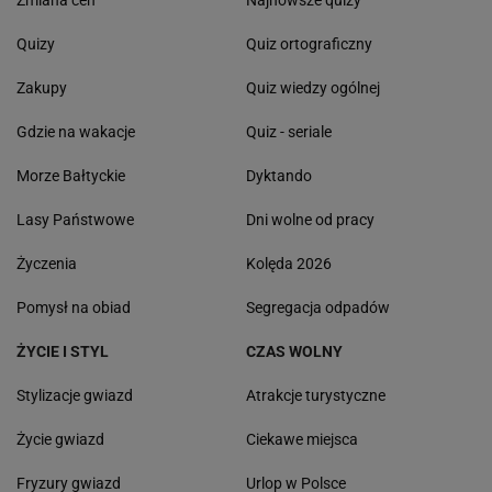
Zmiana cen
Najnowsze quizy
Quizy
Quiz ortograficzny
Zakupy
Quiz wiedzy ogólnej
Gdzie na wakacje
Quiz - seriale
Morze Bałtyckie
Dyktando
Lasy Państwowe
Dni wolne od pracy
Życzenia
Kolęda 2026
Pomysł na obiad
Segregacja odpadów
ŻYCIE I STYL
CZAS WOLNY
Stylizacje gwiazd
Atrakcje turystyczne
Życie gwiazd
Ciekawe miejsca
Fryzury gwiazd
Urlop w Polsce