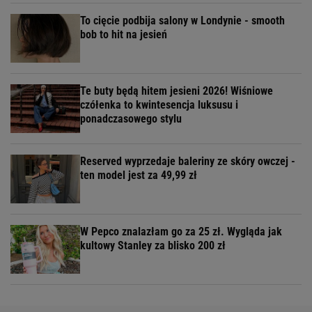
To cięcie podbija salony w Londynie - smooth
bob to hit na jesień
Te buty będą hitem jesieni 2026! Wiśniowe
czółenka to kwintesencja luksusu i
ponadczasowego stylu
Reserved wyprzedaje baleriny ze skóry owczej -
ten model jest za 49,99 zł
W Pepco znalazłam go za 25 zł. Wygląda jak
kultowy Stanley za blisko 200 zł