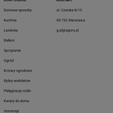
DOM I OGRÓD
KONTAKT
Domowe sposoby
ul. Czerska 8/10
Kuchnia
00-732 Warszawa
Łazienka
g.pl@agora.pl
Balkon
Sprzątanie
Ogród
Krzewy ogrodowe
Byliny wieloletnie
Pielęgnacja roślin
Kwiaty do domu
Hortensje