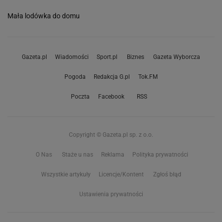
Mała lodówka do domu
Gazeta.pl
Wiadomości
Sport.pl
Biznes
Gazeta Wyborcza
Pogoda
Redakcja G.pl
Tok.FM
Poczta
Facebook
RSS
Copyright © Gazeta.pl sp. z o.o.
O Nas
Staże u nas
Reklama
Polityka prywatności
Wszystkie artykuły
Licencje/Kontent
Zgłoś błąd
Ustawienia prywatności