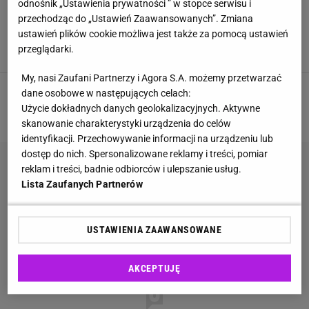
odnośnik „Ustawienia prywatności ” w stopce serwisu i
Torebka z Biedronki podbija serca tylowych
przechodząc do „Ustawień Zaawansowanych”. Zmiana
Polek! To kultowy model od polskiej marki. Co
ustawień plików cookie możliwa jest także za pomocą ustawień
w CCC?
przeglądarki.
BIEDRONKA
MODA
OKAZJE
TOREBKA
My, nasi Zaufani Partnerzy i Agora S.A. możemy przetwarzać
dane osobowe w następujących celach:
1
2
3
4
5
Użycie dokładnych danych geolokalizacyjnych. Aktywne
NASTĘPNA
skanowanie charakterystyki urządzenia do celów
identyfikacji. Przechowywanie informacji na urządzeniu lub
dostęp do nich. Spersonalizowane reklamy i treści, pomiar
reklam i treści, badnie odbiorców i ulepszanie usług.
Lista Zaufanych Partnerów
USTAWIENIA ZAAWANSOWANE
AKCEPTUJĘ