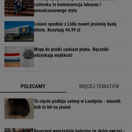
czółenka to kwintesencja luksusu i
ponadczasowego stylu
Lniane spodnie z Lidla nawet jesienią będą
hitem. Kosztują 44,99 zł
Wsyp do pralki zamiast płynu. Ręczniki
odzyskają miękkość
POLECAMY
WIĘCEJ TEMATÓW
To cięcie podbija salony w Londynie - smooth
bob to hit na jesień
Reserved wyprzedaje baleriny ze skóry owczej -