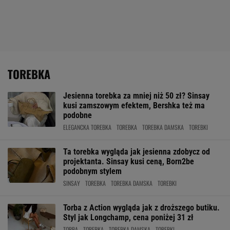
TOREBKA
Jesienna torebka za mniej niż 50 zł? Sinsay
kusi zamszowym efektem, Bershka też ma
podobne
ELEGANCKA TOREBKA
TOREBKA
TOREBKA DAMSKA
TOREBKI
Ta torebka wygląda jak jesienna zdobycz od
projektanta. Sinsay kusi ceną, Born2be
podobnym stylem
SINSAY
TOREBKA
TOREBKA DAMSKA
TOREBKI
Torba z Action wygląda jak z droższego butiku.
Styl jak Longchamp, cena poniżej 31 zł
TORBA
TOREBKA
TOREBKA DAMSKA
TOREBKI