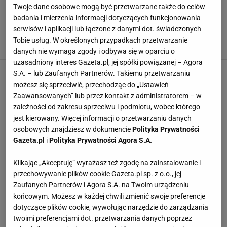
Wygląda jak od drogiego projektanta, a
Twoje dane osobowe mogą być przetwarzane także do celów
kupiłam ją za 99 zł w Mohito. Ideał do pracy i
badania i mierzenia informacji dotyczących funkcjonowania
na co dzień
serwisów i aplikacji lub łączone z danymi dot. świadczonych
CZARNA TOREBKA
TOREBKA
TOREBKA DAMSKA
Tobie usług. W określonych przypadkach przetwarzanie
TOREBKA DO PRACY
danych nie wymaga zgody i odbywa się w oparciu o
uzasadniony interes Gazeta.pl, jej spółki powiązanej – Agora
Kultowa torebka od polskiej marki znów w
S.A. – lub Zaufanych Partnerów. Takiemu przetwarzaniu
Biedronce. Pakowny model z "klasą" - top 1
możesz się sprzeciwić, przechodząc do „Ustawień
elegantek. A w CA?
Zaawansowanych” lub przez kontakt z administratorem – w
BIEDRONKA
MONNARI
OKAZJE
TORBA
zależności od zakresu sprzeciwu i podmiotu, wobec którego
jest kierowany. Więcej informacji o przetwarzaniu danych
Torebka marki Lasocki momentalnie znika z
osobowych znajdziesz w dokumencie
Polityka Prywatności
półek. Polki wybrały ją na HIT jesieni. Też w
Gazeta.pl
i
Polityka Prywatności Agora S.A.
Taranko, Answear
DAMSKA TOREBKA
ELEGANCKA TOREBKA
LASOCKI
TOREBKA
Klikając „Akceptuję” wyrażasz też zgodę na zainstalowanie i
przechowywanie plików cookie Gazeta.pl sp. z o.o., jej
Francuski projektant nie powstydziłby się tej
Zaufanych Partnerów i Agora S.A. na Twoim urządzeniu
torebki Gino Rossi. Definicja szyku, a podobne
końcowym. Możesz w każdej chwili zmienić swoje preferencje
ma Guess i Aldo
dotyczące plików cookie, wywołując narzędzie do zarządzania
ELEGANCKIE TOREBKI
GINO ROSSI
SHOPPERKI
TOREBKA
twoimi preferencjami dot. przetwarzania danych poprzez