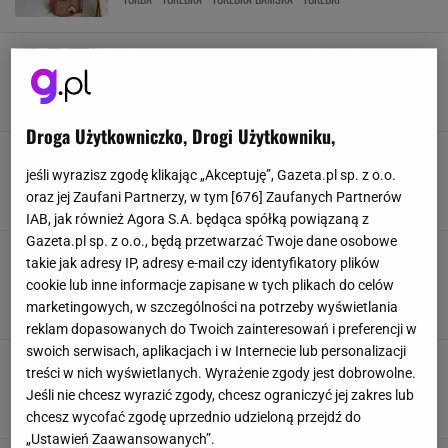
Sinsay ma torebkę w kolorze jesieni za 39,99
zł. Zara też kusi podobnym miejskim stylem
ELEGANCKA TOREBKA
TOREBKA
TOREBKA DAMSKA
TOREBKI
Droga Użytkowniczko, Drogi Użytkowniku,
Beżowa torebka to ponadczasowy hit. Ten
fason noszą minimalistki i miłośniczki klasyki
jeśli wyrazisz zgodę klikając „Akceptuję”, Gazeta.pl sp. z o.o.
TOREBKA
TOREBKA DAMSKA
TOREBKI
TOREBKI DAMSKIE
oraz jej Zaufani Partnerzy, w tym [
676
] Zaufanych Partnerów
IAB, jak również Agora S.A. będąca spółką powiązaną z
Gazeta.pl sp. z o.o., będą przetwarzać Twoje dane osobowe
Plecione torebki podbijają lato 2026.
takie jak adresy IP, adresy e-mail czy identyfikatory plików
Porównałam dwa modele, które przyciągają
cookie lub inne informacje zapisane w tych plikach do celów
spojrzenia
marketingowych, w szczególności na potrzeby wyświetlania
LIDL
MAŁA TOREBKA
SINSAY
TOREBKA
reklam dopasowanych do Twoich zainteresowań i preferencji w
swoich serwisach, aplikacjach i w Internecie lub personalizacji
Wygląda jak od projektanta, a kosztuje 10 zł -
treści w nich wyświetlanych. Wyrażenie zgody jest dobrowolne.
idealne dla elegantek też w Ryłko
Jeśli nie chcesz wyrazić zgody, chcesz ograniczyć jej zakres lub
TORBA
TORBA PODRÓŻNA
TOREBKA
TOREBKA DAMSKA
chcesz wycofać zgodę uprzednio udzieloną przejdź do
„Ustawień Zaawansowanych”.