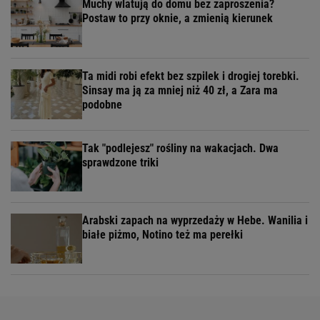
Muchy wlatują do domu bez zaproszenia?
Postaw to przy oknie, a zmienią kierunek
Ta midi robi efekt bez szpilek i drogiej torebki.
Sinsay ma ją za mniej niż 40 zł, a Zara ma
podobne
Tak "podlejesz" rośliny na wakacjach. Dwa
sprawdzone triki
Arabski zapach na wyprzedaży w Hebe. Wanilia i
białe piżmo, Notino też ma perełki