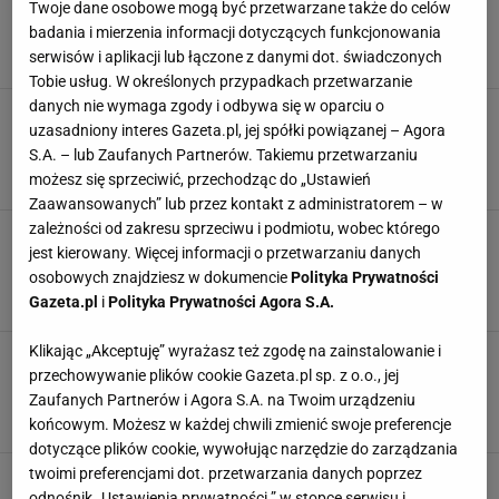
Twoje dane osobowe mogą być przetwarzane także do celów
potrzebuje koszenia, znosi deptanie i nie boi
badania i mierzenia informacji dotyczących funkcjonowania
się mrozu
serwisów i aplikacji lub łączone z danymi dot. świadczonych
PIELĘGNACJA ROŚLIN
PORADY
ROŚLINY OGRODOWE
TRAWA
Tobie usług. W określonych przypadkach przetwarzanie
danych nie wymaga zgody i odbywa się w oparciu o
Łyse placki nie będą już problemem. Zanim
uzasadniony interes Gazeta.pl, jej spółki powiązanej – Agora
dosiejesz trawę, przeprowadź najpierw ten
zabieg
S.A. – lub Zaufanych Partnerów. Takiemu przetwarzaniu
możesz się sprzeciwić, przechodząc do „Ustawień
OGRÓD
PORADY
TRAWA
TRAWNIK
Zaawansowanych” lub przez kontakt z administratorem – w
zależności od zakresu sprzeciwu i podmiotu, wobec którego
Przez to trawnik może żółknąć. Wystarczy
jest kierowany. Więcej informacji o przetwarzaniu danych
rozsypać na murawę. Znowu będzie gęsta i
soczyście zielona
osobowych znajdziesz w dokumencie
Polityka Prywatności
Gazeta.pl
i
Polityka Prywatności Agora S.A.
DOMOWE SPOSOBY
MURAWA
NICIENIE
PASOŻYTY NICIENI
Klikając „Akceptuję” wyrażasz też zgodę na zainstalowanie i
Koniczyna pojawiła się w ogrodzie? Może
przechowywanie plików cookie Gazeta.pl sp. z o.o., jej
błyskawicznie zniszczyć trawnik. Tak go
uratujesz
Zaufanych Partnerów i Agora S.A. na Twoim urządzeniu
DOMOWE SPOSOBY
KONICZYNA
OGRÓDKI DZIAŁKOWE
PORADY
końcowym. Możesz w każdej chwili zmienić swoje preferencje
dotyczące plików cookie, wywołując narzędzie do zarządzania
twoimi preferencjami dot. przetwarzania danych poprzez
To najlepszy sposób dosiewania trawy. "Łyse
odnośnik „Ustawienia prywatności ” w stopce serwisu i