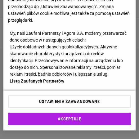
placki" błyskawicznie się zazielenią
przechodząc do „Ustawień Zaawansowanych”. Zmiana
DOMOWE SPOSOBY
PORADY
TRAWA
ustawień plików cookie możliwa jest także za pomocą ustawień
przeglądarki.
1
2
3
4
5
My, nasi Zaufani Partnerzy i Agora S.A. możemy przetwarzać
NASTĘPNA
dane osobowe w następujących celach:
Użycie dokładnych danych geolokalizacyjnych. Aktywne
skanowanie charakterystyki urządzenia do celów
identyfikacji. Przechowywanie informacji na urządzeniu lub
dostęp do nich. Spersonalizowane reklamy i treści, pomiar
reklam i treści, badnie odbiorców i ulepszanie usług.
Lista Zaufanych Partnerów
USTAWIENIA ZAAWANSOWANE
AKCEPTUJĘ