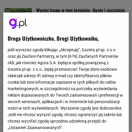
Wysiej trawę w tym terminie. Gęsty i soczyście
zielony "dywan" na posesji gwarantowany
MURAWA
OGRÓDKI DZIAŁKOWE
PIELĘGNACJA ROŚLIN
SIANIE
Droga Użytkowniczko, Drogi Użytkowniku,
Stylowa roślina, która zapewni ci więcej
prywatności w ogrodzie. Jak dbać o trawę
jeśli wyrazisz zgodę klikając „Akceptuję”, Gazeta.pl sp. z o.o.
pampasową?
oraz jej Zaufani Partnerzy, w tym [
676
] Zaufanych Partnerów
OGRÓD
ROŚLINY
TRAWA
TRAWA PAMPASOWA
IAB, jak również Agora S.A. będąca spółką powiązaną z
Gazeta.pl sp. z o.o., będą przetwarzać Twoje dane osobowe
Zamiast wyrzucać, stwórz płynny nawóz. Ogród
takie jak adresy IP, adresy e-mail czy identyfikatory plików
rozrośnie się jak zwariowany
cookie lub inne informacje zapisane w tych plikach do celów
DOMOWE SPOSOBY
NAWÓZ
PORADY
TRAWA
marketingowych, w szczególności na potrzeby wyświetlania
reklam dopasowanych do Twoich zainteresowań i preferencji w
Wertykulacja czy aeracja? Sprawdź, który
swoich serwisach, aplikacjach i w Internecie lub personalizacji
zabieg wybrać. To sekret pięknego trawnika
treści w nich wyświetlanych. Wyrażenie zgody jest dobrowolne.
OGRÓD
PORADY
TRAWA
Jeśli nie chcesz wyrazić zgody, chcesz ograniczyć jej zakres lub
chcesz wycofać zgodę uprzednio udzieloną przejdź do
„Ustawień Zaawansowanych”.
Ta roślina to idealny zamiennik trawnika. Nie