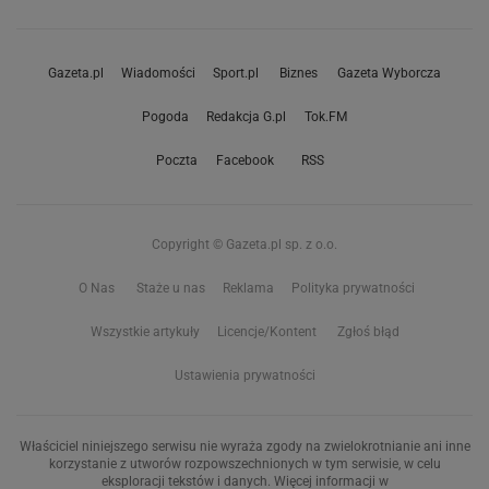
Gazeta.pl
Wiadomości
Sport.pl
Biznes
Gazeta Wyborcza
Pogoda
Redakcja G.pl
Tok.FM
Poczta
Facebook
RSS
Copyright © Gazeta.pl sp. z o.o.
O Nas
Staże u nas
Reklama
Polityka prywatności
Wszystkie artykuły
Licencje/Kontent
Zgłoś błąd
Ustawienia prywatności
Właściciel niniejszego serwisu nie wyraża zgody na zwielokrotnianie ani inne
korzystanie z utworów rozpowszechnionych w tym serwisie, w celu
eksploracji tekstów i danych. Więcej informacji w