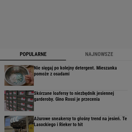
POPULARNE
NAJNOWSZE
Nie sięgaj po kolejny detergent. Mieszanka
pomoże z osadami
Skórzane loafersy to niezbędnik jesiennej
garderoby. Gino Rossi je przecenia
Ażurowe sneakersy to głośny trend na jesień. Te
Lasockiego i Rieker to hit