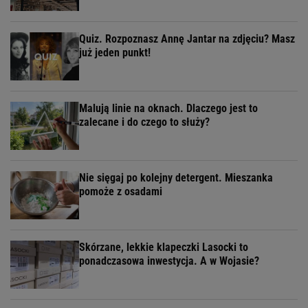
Quiz. Rozpoznasz Annę Jantar na zdjęciu? Masz
już jeden punkt!
Malują linie na oknach. Dlaczego jest to
zalecane i do czego to służy?
Nie sięgaj po kolejny detergent. Mieszanka
pomoże z osadami
Skórzane, lekkie klapeczki Lasocki to
ponadczasowa inwestycja. A w Wojasie?