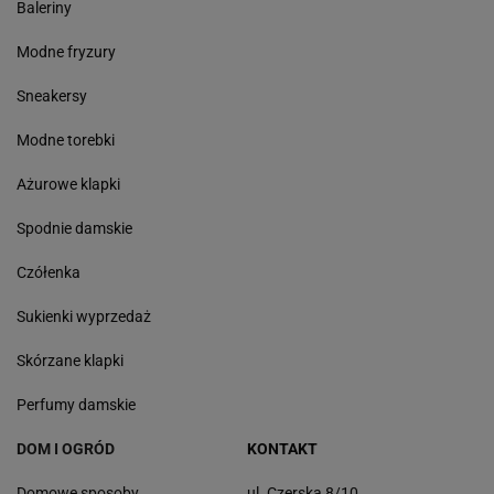
Baleriny
Modne fryzury
Sneakersy
Modne torebki
Ażurowe klapki
Spodnie damskie
Czółenka
Sukienki wyprzedaż
Skórzane klapki
Perfumy damskie
DOM I OGRÓD
KONTAKT
Domowe sposoby
ul. Czerska 8/10