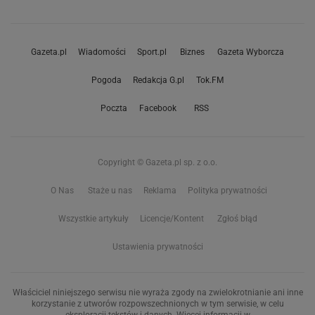
Gazeta.pl
Wiadomości
Sport.pl
Biznes
Gazeta Wyborcza
Pogoda
Redakcja G.pl
Tok.FM
Poczta
Facebook
RSS
Copyright © Gazeta.pl sp. z o.o.
O Nas
Staże u nas
Reklama
Polityka prywatności
Wszystkie artykuły
Licencje/Kontent
Zgłoś błąd
Ustawienia prywatności
Właściciel niniejszego serwisu nie wyraża zgody na zwielokrotnianie ani inne
korzystanie z utworów rozpowszechnionych w tym serwisie, w celu