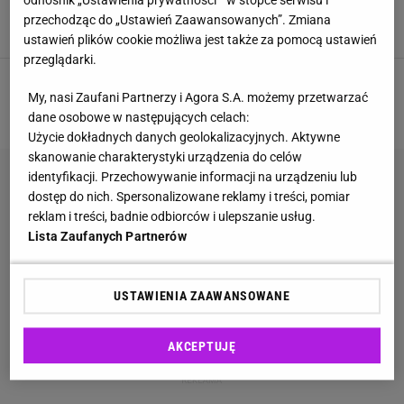
kilka minut
przechodząc do „Ustawień Zaawansowanych”. Zmiana
BIŻUTERIA
CZYSZCZENIE
DOMOWE SPOSOBY
PORADY
ustawień plików cookie możliwa jest także za pomocą ustawień
przeglądarki.
1
2
3
My, nasi Zaufani Partnerzy i Agora S.A. możemy przetwarzać
NASTĘPNA
dane osobowe w następujących celach:
Użycie dokładnych danych geolokalizacyjnych. Aktywne
skanowanie charakterystyki urządzenia do celów
identyfikacji. Przechowywanie informacji na urządzeniu lub
dostęp do nich. Spersonalizowane reklamy i treści, pomiar
reklam i treści, badnie odbiorców i ulepszanie usług.
Lista Zaufanych Partnerów
USTAWIENIA ZAAWANSOWANE
AKCEPTUJĘ