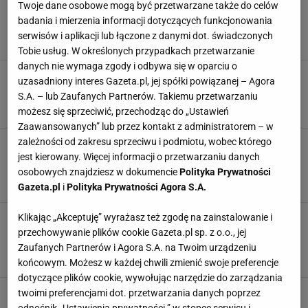
Twoje dane osobowe mogą być przetwarzane także do celów
Czym czyścić złoto? Dzięki tym sposobom
odzyska blask
badania i mierzenia informacji dotyczących funkcjonowania
serwisów i aplikacji lub łączone z danymi dot. świadczonych
CZYSZCZENIE
DOMOWE SPOSOBY
ZŁOTO
Tobie usług. W określonych przypadkach przetwarzanie
danych nie wymaga zgody i odbywa się w oparciu o
Dzieci coraz częściej na komunię dostają taki
uzasadniony interes Gazeta.pl, jej spółki powiązanej – Agora
prezenty. Jest praktyczny i uniwersalny
S.A. – lub Zaufanych Partnerów. Takiemu przetwarzaniu
INWESTYCJE
KOMUNIA
PIENIĄDZE
PREZENTY
możesz się sprzeciwić, przechodząc do „Ustawień
Zaawansowanych” lub przez kontakt z administratorem – w
zależności od zakresu sprzeciwu i podmiotu, wobec którego
Złoty quiz wiedzy ogólnej. Wzbogacisz się o
komplet punktów?
jest kierowany. Więcej informacji o przetwarzaniu danych
osobowych znajdziesz w dokumencie
Polityka Prywatności
NAJNOWSZE QUIZY DZISIAJ DODANE
QUIZ
TEST
WIEDZA OGÓLNA
Gazeta.pl
i
Polityka Prywatności Agora S.A.
Klikając „Akceptuję” wyrażasz też zgodę na zainstalowanie i
Wiedzą, gdzie znajduje się 250 wraków ze
skarbami. Na jednym z nich mają być 22 tony
przechowywanie plików cookie Gazeta.pl sp. z o.o., jej
złota i srebra
Zaufanych Partnerów i Agora S.A. na Twoim urządzeniu
BADANIA
NEWS
ODKRYCIA
PORTUGALIA
końcowym. Możesz w każdej chwili zmienić swoje preferencje
dotyczące plików cookie, wywołując narzędzie do zarządzania
Jak wyczyścić złoto w domu? Te sprawdzone
twoimi preferencjami dot. przetwarzania danych poprzez
sposoby przywrócą blask twojej biżuterii w
odnośnik „Ustawienia prywatności ” w stopce serwisu i