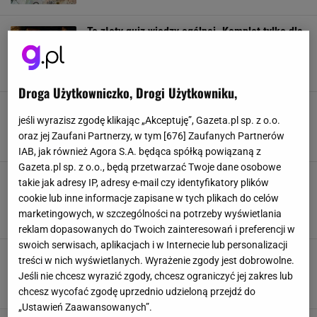
To złoty quiz wiedzy ogólnej. Komplet tylko dla
największych bystrzaków!
NAJNOWSZE QUIZY DZISIAJ DODANE
QUIZ WIEDZY
WIEDZA OGÓLNA
ZŁOTO
Droga Użytkowniczko, Drogi Użytkowniku,
Tony złota na Dolnym Śląsku. W tym mieście
jeśli wyrazisz zgodę klikając „Akceptuję”, Gazeta.pl sp. z o.o.
ziemia skrywa prawdziwe skarby
oraz jej Zaufani Partnerzy, w tym [
676
] Zaufanych Partnerów
DOLNY ŚLĄSK
KOPALNIA ZŁOTA
KOPALNIE
PODRÓŻE
IAB, jak również Agora S.A. będąca spółką powiązaną z
Gazeta.pl sp. z o.o., będą przetwarzać Twoje dane osobowe
Złotą kawę pija się w krajach zachodnich. To
takie jak adresy IP, adresy e-mail czy identyfikatory plików
hit. A wystarczy szczypta przyprawy i napój
cookie lub inne informacje zapisane w tych plikach do celów
gotowy
marketingowych, w szczególności na potrzeby wyświetlania
CIEKAWOSTKI
KAWA
KUCHNIA
PRZEPISY
reklam dopasowanych do Twoich zainteresowań i preferencji w
swoich serwisach, aplikacjach i w Internecie lub personalizacji
Polska gorączka złota. W tych rzekach wciąż
treści w nich wyświetlanych. Wyrażenie zgody jest dobrowolne.
znajdziecie skarby. Można wyłowić niezłe sumy
Jeśli nie chcesz wyrazić zgody, chcesz ograniczyć jej zakres lub
CIEKAWOSTKI
POLSKA
RZEKI
ZŁOTO
chcesz wycofać zgodę uprzednio udzieloną przejdź do
„Ustawień Zaawansowanych”.