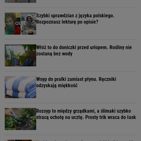
Szybki sprawdzian z języka polskiego.
Rozpoznasz lekturę po opisie?
Włóż to do doniczki przed urlopem. Rośliny nie
zostaną bez wody
Wsyp do pralki zamiast płynu. Ręczniki
odzyskają miękkość
Rozsyp to między grządkami, a ślimaki szybko
stracą ochotę na ucztę. Prosty trik wraca do łask