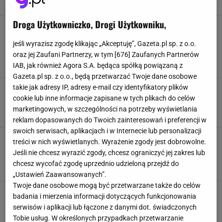
KUCHNIA
Droga Użytkowniczko, Drogi Użytkowniku,
Jak pozbyć się tłuszczu z airfryera? Tak
usuniesz nawet stare przypalenia bez
jeśli wyrazisz zgodę klikając „Akceptuję”, Gazeta.pl sp. z o.o.
szorowania
oraz jej Zaufani Partnerzy, w tym [
676
] Zaufanych Partnerów
AIR FRYER
CZYSZCZENIE
DOMOWE SPOSOBY
FRYTKOWNICA BEZTŁUSZCZOWA
IAB, jak również Agora S.A. będąca spółką powiązaną z
Gazeta.pl sp. z o.o., będą przetwarzać Twoje dane osobowe
takie jak adresy IP, adresy e-mail czy identyfikatory plików
Koniec z szorowaniem. Airfryer może lśnić bez
żadnego wysiłku. Tak umyje się sam
cookie lub inne informacje zapisane w tych plikach do celów
marketingowych, w szczególności na potrzeby wyświetlania
AGD
CZYSZCZENIE
FRYTKOWNICA BEZTŁUSZCZOWA
KUCHNIA
reklam dopasowanych do Twoich zainteresowań i preferencji w
swoich serwisach, aplikacjach i w Internecie lub personalizacji
Tych produktów nie smaż w air fryerze.
treści w nich wyświetlanych. Wyrażenie zgody jest dobrowolne.
Jedzenie będzie niesmaczne, surowe lub
Jeśli nie chcesz wyrazić zgody, chcesz ograniczyć jej zakres lub
dojdzie do pożaru
chcesz wycofać zgodę uprzednio udzieloną przejdź do
AIR FRYER
FRYTKOWNICA BEZTŁUSZCZOWA
JEDZENIE
PORADY
„Ustawień Zaawansowanych”.
Twoje dane osobowe mogą być przetwarzane także do celów
260 zł i mamy dużą frytkownicę beztłuszczową
badania i mierzenia informacji dotyczących funkcjonowania
ze świetnymi opiniami. Stara cena to 438 zł
serwisów i aplikacji lub łączone z danymi dot. świadczonych
AGD
AIR FRYER
FRYTKOWNICA BEZTŁUSZCZOWA
PROMOCJE
Tobie usług. W określonych przypadkach przetwarzanie