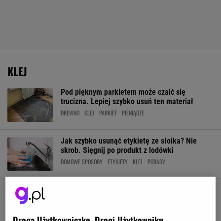
KLEJ
Pod pięknym parkietem może czaić się
trucizna. Lepiej szybko usuń ten materiał
DREWNO
KLEJ
PARKIET
PIENIĄDZE
Jak szybko usunąć etykietę ze słoika? Nie
skrob. Sięgnij po produkt z lodówki
DOMOWE SPOSOBY
ETYKIETY
KLEJ
PORADY
Zamiast kropli do oczu użyła kleju do paznokci.
Teraz ostrzega innych. "To była wielka panika"
KLEJ
KROPLE DO OCZU
NEWS
OCZY
Droga Użytkowniczko, Drogi Użytkowniku,