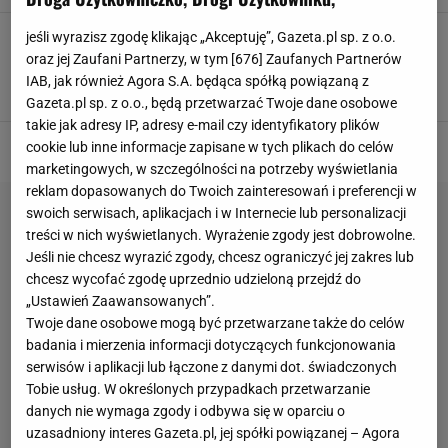
Używamy go na co dzień, a niewielu zna jego
jeśli wyrazisz zgodę klikając „Akceptuję”, Gazeta.pl sp. z o.o.
historię. "Super glue" ratował życie żołnierzy
oraz jej Zaufani Partnerzy, w tym [
676
] Zaufanych Partnerów
na wojnie
IAB, jak również Agora S.A. będąca spółką powiązaną z
CIEKAWOSTKI
HISTORIA
KLEJ
NEWS
Gazeta.pl sp. z o.o., będą przetwarzać Twoje dane osobowe
takie jak adresy IP, adresy e-mail czy identyfikatory plików
cookie lub inne informacje zapisane w tych plikach do celów
marketingowych, w szczególności na potrzeby wyświetlania
reklam dopasowanych do Twoich zainteresowań i preferencji w
swoich serwisach, aplikacjach i w Internecie lub personalizacji
treści w nich wyświetlanych. Wyrażenie zgody jest dobrowolne.
Jeśli nie chcesz wyrazić zgody, chcesz ograniczyć jej zakres lub
chcesz wycofać zgodę uprzednio udzieloną przejdź do
„Ustawień Zaawansowanych”.
Twoje dane osobowe mogą być przetwarzane także do celów
badania i mierzenia informacji dotyczących funkcjonowania
serwisów i aplikacji lub łączone z danymi dot. świadczonych
Tobie usług. W określonych przypadkach przetwarzanie
danych nie wymaga zgody i odbywa się w oparciu o
uzasadniony interes Gazeta.pl, jej spółki powiązanej – Agora