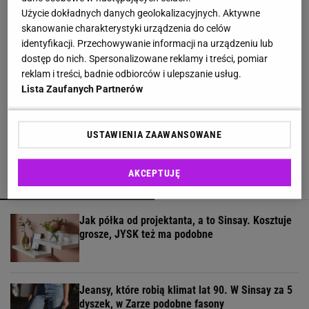
Użycie dokładnych danych geolokalizacyjnych. Aktywne
skanowanie charakterystyki urządzenia do celów
Coraz więcej osób wkłada folię pod telewizor.
identyfikacji. Przechowywanie informacji na urządzeniu lub
Szczegół zmienia wszystko
dostęp do nich. Spersonalizowane reklamy i treści, pomiar
reklam i treści, badnie odbiorców i ulepszanie usług.
Lista Zaufanych Partnerów
Muchy wlatują do domu bez zaproszenia?
Postaw to przy oknie, a zmienią kierunek
USTAWIENIA ZAAWANSOWANE
AKCEPTUJĘ
POLECAMY
WIĘCEJ TEMATÓW
Jak półka od projektanta, a to Sinsay. Kosztuje
grosze, JYSK też ma podobne
Jeansy, które robią klimat lat 90. W Sinsay za 5
dyszek, w Zarze podobne fasony