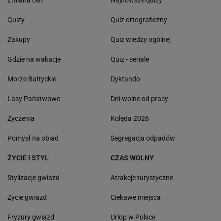
Zmiana cen
Najnowsze quizy
Quizy
Quiz ortograficzny
Zakupy
Quiz wiedzy ogólnej
Gdzie na wakacje
Quiz - seriale
Morze Bałtyckie
Dyktando
Lasy Państwowe
Dni wolne od pracy
Życzenia
Kolęda 2026
Pomysł na obiad
Segregacja odpadów
ŻYCIE I STYL
CZAS WOLNY
Stylizacje gwiazd
Atrakcje turystyczne
Życie gwiazd
Ciekawe miejsca
Fryzury gwiazd
Urlop w Polsce