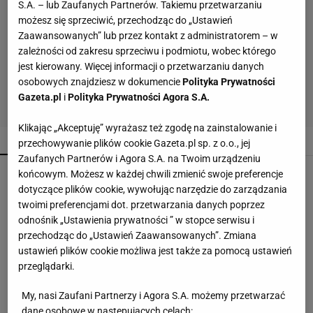
S.A. – lub Zaufanych Partnerów. Takiemu przetwarzaniu
możesz się sprzeciwić, przechodząc do „Ustawień
Zaawansowanych” lub przez kontakt z administratorem – w
zależności od zakresu sprzeciwu i podmiotu, wobec którego
jest kierowany. Więcej informacji o przetwarzaniu danych
osobowych znajdziesz w dokumencie
Polityka Prywatności
Gazeta.pl
i
Polityka Prywatności Agora S.A.
Klikając „Akceptuję” wyrażasz też zgodę na zainstalowanie i
POPULARNE
NAJNOWSZE
przechowywanie plików cookie Gazeta.pl sp. z o.o., jej
Zaufanych Partnerów i Agora S.A. na Twoim urządzeniu
Zwykły staw skrywał prawdziwego giganta. Ta
końcowym. Możesz w każdej chwili zmienić swoje preferencje
ryba przeszła do historii
dotyczące plików cookie, wywołując narzędzie do zarządzania
twoimi preferencjami dot. przetwarzania danych poprzez
odnośnik „Ustawienia prywatności ” w stopce serwisu i
Mszyce znikają bez oprysków. Wystarczy
przechodząc do „Ustawień Zaawansowanych”. Zmiana
powiesić to przy roślinach
ustawień plików cookie możliwa jest także za pomocą ustawień
przeglądarki.
Wsyp do pralki zamiast płynu. Ręczniki
My, nasi Zaufani Partnerzy i Agora S.A. możemy przetwarzać
odzyskają miękkość
dane osobowe w następujących celach: