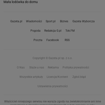
Mała lodówka do domu
Gazeta.pl
Wiadomości
Sport.pl
Biznes
Gazeta Wyborcza
Pogoda
Redakcja G.pl
Tok.FM
Poczta
Facebook
RSS
Copyright © Gazeta.pl sp. z o.o.
O Nas
Staże u nas
Reklama
Polityka prywatności
Wszystkie artykuły
Licencje/Kontent
Zgłoś błąd
Ustawienia prywatności
Właściciel niniejszego serwisu nie wyraża zgody na zwielokrotnianie ani inne