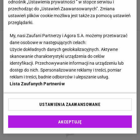
odnośnik „Ustawienia prywatności ” w stopce serwisu i
Brytyjczycy nazwali to miasto "najlepiej
przechodząc do „Ustawień Zaawansowanych”. Zmiana
strzeżoną tajemnicą Polski". Doceniają plażę i
atrakcje
ustawień plików cookie możliwa jest także za pomocą ustawień
KOŁOBRZEG
PODRÓŻE
POLSKA
TURYSTYKA
przeglądarki.
My, nasi Zaufani Partnerzy i Agora S.A. możemy przetwarzać
dane osobowe w następujących celach:
1
2
NASTĘPNA
Użycie dokładnych danych geolokalizacyjnych. Aktywne
skanowanie charakterystyki urządzenia do celów
identyfikacji. Przechowywanie informacji na urządzeniu lub
dostęp do nich. Spersonalizowane reklamy i treści, pomiar
reklam i treści, badnie odbiorców i ulepszanie usług.
Lista Zaufanych Partnerów
USTAWIENIA ZAAWANSOWANE
AKCEPTUJĘ