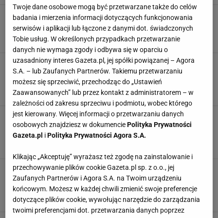
Twoje dane osobowe mogą być przetwarzane także do celów
Nadmorska atrakcja z piekła rodem. Mapping
badania i mierzenia informacji dotyczących funkcjonowania
rozwścieczył mieszkańców. Doszło do awarii
serwisów i aplikacji lub łączone z danymi dot. świadczonych
ATRAKCJE
KOŁOBRZEG
MORZE
NEWS
Tobie usług. W określonych przypadkach przetwarzanie
danych nie wymaga zgody i odbywa się w oparciu o
uzasadniony interes Gazeta.pl, jej spółki powiązanej – Agora
Kolejne wzrost cen nad Bałtykiem. Teraz w
S.A. – lub Zaufanych Partnerów. Takiemu przetwarzaniu
uwielbianym przez Polaków kurorcie wakacje
możesz się sprzeciwić, przechodząc do „Ustawień
będą droższe
Zaawansowanych” lub przez kontakt z administratorem – w
BILETY
KOŁOBRZEG
NEWS
PARKINGI
zależności od zakresu sprzeciwu i podmiotu, wobec którego
jest kierowany. Więcej informacji o przetwarzaniu danych
Największe uzdrowisko w Polsce. To istny raj
osobowych znajdziesz w dokumencie
Polityka Prywatności
dla turystów i kuracjuszy. Tu nie można się
nudzić
Gazeta.pl
i
Polityka Prywatności Agora S.A.
KOŁOBRZEG
PODRÓŻE
POLSKA
SANATORIUM
Klikając „Akceptuję” wyrażasz też zgodę na zainstalowanie i
przechowywanie plików cookie Gazeta.pl sp. z o.o., jej
Jedna z kultowych atrakcji Bałtyku znów
Zaufanych Partnerów i Agora S.A. na Twoim urządzeniu
dostępna za darmo. Turyści uwielbiają tu
spacerować
końcowym. Możesz w każdej chwili zmienić swoje preferencje
dotyczące plików cookie, wywołując narzędzie do zarządzania
ATRAKCJE TURYSTYCZNE
KOŁOBRZEG
MOLO
NEWS
twoimi preferencjami dot. przetwarzania danych poprzez