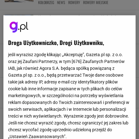
KOŁOBRZEG
NEWS
ROWERY
ROWERY MIEJSKIE
Kuracjusze tu wracają co roku. Największe
uzdrowisko w Polsce leczy, zachwyca i
relaksuje
KOŁOBRZEG
PODRÓŻE
SANATORIUM
UZDROWISKA
Droga Użytkowniczko, Drogi Użytkowniku,
Wieje nudą w środku tygodnia? Wstąp do
jeśli wyrazisz zgodę klikając „Akceptuję”, Gazeta.pl sp. z o.o.
oceanarium i odkryj magię podwodnego świata
oraz jej Zaufani Partnerzy, w tym [
676
] Zaufanych Partnerów
CIEKAWE MIEJSCA W POLSCE
KOŁOBRZEG
OCEANARIUM
IAB, jak również Agora S.A. będąca spółką powiązaną z
WROCŁAW
Gazeta.pl sp. z o.o., będą przetwarzać Twoje dane osobowe
takie jak adresy IP, adresy e-mail czy identyfikatory plików
Niesamowity widok na plaży w Kołobrzegu.
cookie lub inne informacje zapisane w tych plikach do celów
Turyści przecierali oczy. "Cudo"
marketingowych, w szczególności na potrzeby wyświetlania
ATRAKCJE
KOŁOBRZEG
NEWS
PODRÓŻE
reklam dopasowanych do Twoich zainteresowań i preferencji w
swoich serwisach, aplikacjach i w Internecie lub personalizacji
Polacy wybrali najlepsze miasto nad Bałtykiem.
treści w nich wyświetlanych. Wyrażenie zgody jest dobrowolne.
Zachwyca nie tylko plażą. Tu przejedziesz się
Jeśli nie chcesz wyrazić zgody, chcesz ograniczyć jej zakres lub
blokartem
chcesz wycofać zgodę uprzednio udzieloną przejdź do
GDAŃSK
KOŁOBRZEG
MORZE BAŁTYCKIE
PODRÓŻE
„Ustawień Zaawansowanych”.