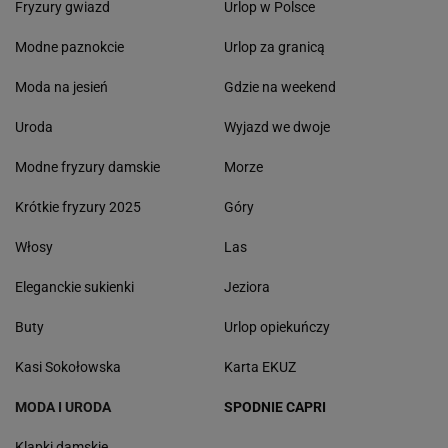
Fryzury gwiazd
Urlop w Polsce
Modne paznokcie
Urlop za granicą
Moda na jesień
Gdzie na weekend
Uroda
Wyjazd we dwoje
Modne fryzury damskie
Morze
Krótkie fryzury 2025
Góry
Włosy
Las
Eleganckie sukienki
Jeziora
Buty
Urlop opiekuńczy
Kasi Sokołowska
Karta EKUZ
MODA I URODA
SPODNIE CAPRI
Klapki damskie