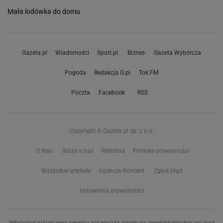
Mała lodówka do domu
Gazeta.pl
Wiadomości
Sport.pl
Biznes
Gazeta Wyborcza
Pogoda
Redakcja G.pl
Tok.FM
Poczta
Facebook
RSS
Copyright © Gazeta.pl sp. z o.o.
O Nas
Staże u nas
Reklama
Polityka prywatności
Wszystkie artykuły
Licencje/Kontent
Zgłoś błąd
Ustawienia prywatności