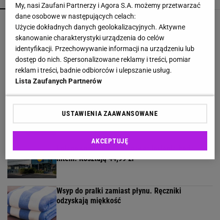
My, nasi Zaufani Partnerzy i Agora S.A. możemy przetwarzać
dane osobowe w następujących celach:
Nie sięgaj po kolejny detergent. Mieszanka
Użycie dokładnych danych geolokalizacyjnych. Aktywne
pomoże z osadami
skanowanie charakterystyki urządzenia do celów
identyfikacji. Przechowywanie informacji na urządzeniu lub
dostęp do nich. Spersonalizowane reklamy i treści, pomiar
Malinowe baleriny to nowy trend na jesień 2026.
reklam i treści, badnie odbiorców i ulepszanie usług.
CCC ma je w niskiej cenie
Lista Zaufanych Partnerów
Te buty będą hitem jesieni 2026! Wiśniowe
USTAWIENIA ZAAWANSOWANE
czółenka to kwintesencja luksusu i
ponadczasowego stylu
AKCEPTUJĘ
Lniane spodnie z Lidla nawet jesienią będą
hitem. Kosztują 44,99 zł
Wsyp do pralki zamiast płynu. Ręczniki
odzyskają miękkość