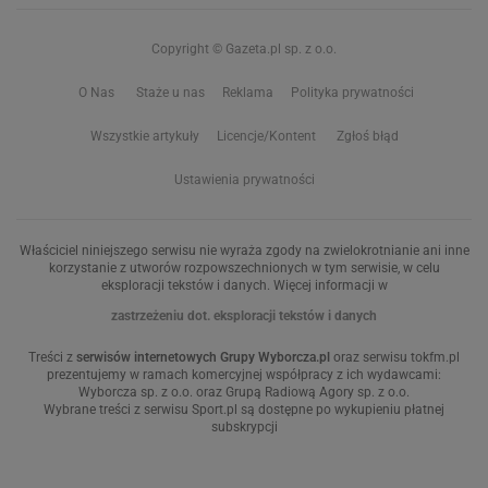
Copyright © Gazeta.pl sp. z o.o.
O Nas
Staże u nas
Reklama
Polityka prywatności
Wszystkie artykuły
Licencje/Kontent
Zgłoś błąd
Ustawienia prywatności
Właściciel niniejszego serwisu nie wyraża zgody na zwielokrotnianie ani inne
korzystanie z utworów rozpowszechnionych w tym serwisie, w celu
eksploracji tekstów i danych. Więcej informacji w
zastrzeżeniu dot. eksploracji tekstów i danych
Treści z
serwisów internetowych Grupy Wyborcza.pl
oraz serwisu tokfm.pl
prezentujemy w ramach komercyjnej współpracy z ich wydawcami:
Wyborcza sp. z o.o. oraz Grupą Radiową Agory sp. z o.o.
Wybrane treści z serwisu Sport.pl są dostępne po wykupieniu płatnej
subskrypcji