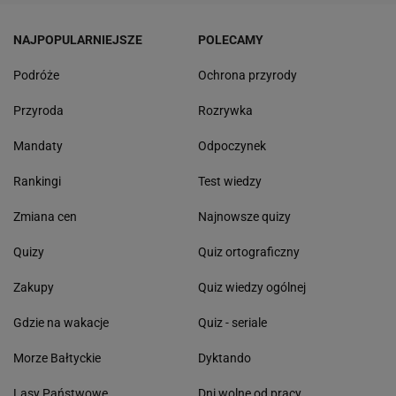
NAJPOPULARNIEJSZE
POLECAMY
Podróże
Ochrona przyrody
Przyroda
Rozrywka
Mandaty
Odpoczynek
Rankingi
Test wiedzy
Zmiana cen
Najnowsze quizy
Quizy
Quiz ortograficzny
Zakupy
Quiz wiedzy ogólnej
Gdzie na wakacje
Quiz - seriale
Morze Bałtyckie
Dyktando
Lasy Państwowe
Dni wolne od pracy