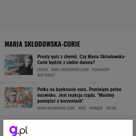
MARIA SKŁODOWSKA-CURIE
Prosty quiz z chemii. Czy Maria Skłodowska-
Curie będzie z ciebie dumna?
CHEMIA
MARIA SKŁODOWSKA-CURIE
PIERWIASTKI
QUIZ WIEDZY
Polka na banknocie euro. Pominięto pełne
nazwisko. Jest reakcja rządu. "Musimy
pamiętać o korzeniach"
MARIA SKŁODOWSKA-CURIE
NEWS
PIENIĄDZE
POLSKA
Pracownia Marii Skłodowskiej-Curie jest pełna
jej radioaktywnych odcisków palców. Są w
całym pokoju