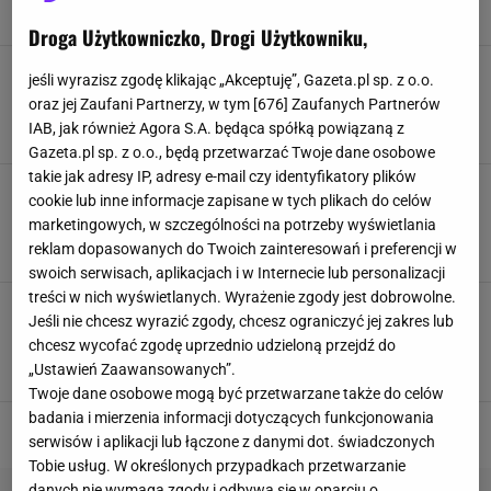
BADANIA
FRANCJA
MARIA SKŁODOWSKA-CURIE
MUZEUM
Droga Użytkowniczko, Drogi Użytkowniku,
Nowe banknoty euro są pewne. Na jeden z nich
jeśli wyrazisz zgodę klikając „Akceptuję”, Gazeta.pl sp. z o.o.
może trafić Maria Skłodowska-Curie
oraz jej Zaufani Partnerzy, w tym [
676
] Zaufanych Partnerów
BANKNOT
EUROPEJSKI BANK CENTRALNY
GOTÓWKA
IAB, jak również Agora S.A. będąca spółką powiązaną z
MARIA SKŁODOWSKA-CURIE
Gazeta.pl sp. z o.o., będą przetwarzać Twoje dane osobowe
takie jak adresy IP, adresy e-mail czy identyfikatory plików
Quiz chemiczny. Jak ci pójdzie? Czy Maria
cookie lub inne informacje zapisane w tych plikach do celów
Skłodowska-Curie będzie dumna?
marketingowych, w szczególności na potrzeby wyświetlania
CHEMIA
MARIA SKŁODOWSKA-CURIE
reklam dopasowanych do Twoich zainteresowań i preferencji w
NAJNOWSZE QUIZY DZISIAJ DODANE
PIERWIASTKI CHEMICZNE
swoich serwisach, aplikacjach i w Internecie lub personalizacji
treści w nich wyświetlanych. Wyrażenie zgody jest dobrowolne.
Pracownia Marii Skłodowskiej-Curie miała
Jeśli nie chcesz wyrazić zgody, chcesz ograniczyć jej zakres lub
zostać wyburzona. Ministerstwo zabrało głos.
chcesz wycofać zgodę uprzednio udzieloną przejdź do
"Poważny błąd"
„Ustawień Zaawansowanych”.
FRANCJA
LABORATORIUM
MARIA SKŁODOWSKA-CURIE
NEWS
Twoje dane osobowe mogą być przetwarzane także do celów
badania i mierzenia informacji dotyczących funkcjonowania
serwisów i aplikacji lub łączone z danymi dot. świadczonych
Tobie usług. W określonych przypadkach przetwarzanie
danych nie wymaga zgody i odbywa się w oparciu o