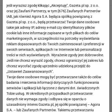
jeśli wyrazisz zgodę klikając „Akceptuję”, Gazeta.pl sp. z o.o.
oraz jej Zaufani Partnerzy, w tym [
676
] Zaufanych Partnerów
IAB, jak również Agora S.A. będąca spółką powiązaną z
Gazeta.pl sp. z o.o., będą przetwarzać Twoje dane osobowe
takie jak adresy IP, adresy e-mail czy identyfikatory plików
cookie lub inne informacje zapisane w tych plikach do celów
marketingowych, w szczególności na potrzeby wyświetlania
reklam dopasowanych do Twoich zainteresowań i preferencji w
swoich serwisach, aplikacjach i w Internecie lub personalizacji
treści w nich wyświetlanych. Wyrażenie zgody jest dobrowolne.
Jeśli nie chcesz wyrazić zgody, chcesz ograniczyć jej zakres lub
chcesz wycofać zgodę uprzednio udzieloną przejdź do
„Ustawień Zaawansowanych”.
Twoje dane osobowe mogą być przetwarzane także do celów
badania i mierzenia informacji dotyczących funkcjonowania
serwisów i aplikacji lub łączone z danymi dot. świadczonych
Tobie usług. W określonych przypadkach przetwarzanie
danych nie wymaga zgody i odbywa się w oparciu o
uzasadniony interes Gazeta.pl, jej spółki powiązanej – Agora
S.A. – lub Zaufanych Partnerów. Takiemu przetwarzaniu