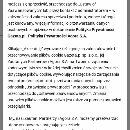
możesz się sprzeciwić, przechodząc do „Ustawień
Zaawansowanych” lub przez kontakt z administratorem – w
zależności od zakresu sprzeciwu i podmiotu, wobec którego
jest kierowany. Więcej informacji o przetwarzaniu danych
POPULARNE
NAJNOWSZE
osobowych znajdziesz w dokumencie
Polityka Prywatności
Gazeta.pl
i
Polityka Prywatności Agora S.A.
Nie sięgaj po kolejny detergent. Mieszanka
pomoże z osadami
Klikając „Akceptuję” wyrażasz też zgodę na zainstalowanie i
przechowywanie plików cookie Gazeta.pl sp. z o.o., jej
Zaufanych Partnerów i Agora S.A. na Twoim urządzeniu
Te buty będą hitem jesieni 2026! Wiśniowe
końcowym. Możesz w każdej chwili zmienić swoje preferencje
czółenka to kwintesencja luksusu i
dotyczące plików cookie, wywołując narzędzie do zarządzania
ponadczasowego stylu
twoimi preferencjami dot. przetwarzania danych poprzez
odnośnik „Ustawienia prywatności ” w stopce serwisu i
Lniane spodnie z Lidla nawet jesienią będą
przechodząc do „Ustawień Zaawansowanych”. Zmiana
hitem. Kosztują 44,99 zł
ustawień plików cookie możliwa jest także za pomocą ustawień
przeglądarki.
Malinowe baleriny to nowy trend na jesień 2026.
My, nasi Zaufani Partnerzy i Agora S.A. możemy przetwarzać
CCC ma je w niskiej cenie
dane osobowe w następujących celach: