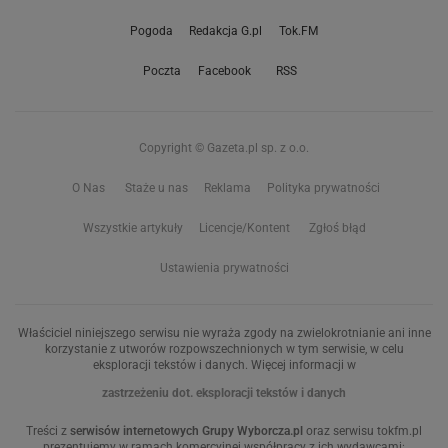
Pogoda
Redakcja G.pl
Tok.FM
Poczta
Facebook
RSS
Copyright © Gazeta.pl sp. z o.o.
O Nas
Staże u nas
Reklama
Polityka prywatności
Wszystkie artykuły
Licencje/Kontent
Zgłoś błąd
Ustawienia prywatności
Właściciel niniejszego serwisu nie wyraża zgody na zwielokrotnianie ani inne
korzystanie z utworów rozpowszechnionych w tym serwisie, w celu
eksploracji tekstów i danych. Więcej informacji w
zastrzeżeniu dot. eksploracji tekstów i danych
Treści z
serwisów internetowych Grupy Wyborcza.pl
oraz serwisu tokfm.pl
prezentujemy w ramach komercyjnej współpracy z ich wydawcami: