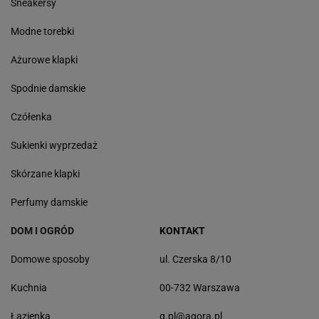
Sneakersy
Modne torebki
Ażurowe klapki
Spodnie damskie
Czółenka
Sukienki wyprzedaż
Skórzane klapki
Perfumy damskie
DOM I OGRÓD
KONTAKT
Domowe sposoby
ul. Czerska 8/10
Kuchnia
00-732 Warszawa
Łazienka
g.pl@agora.pl