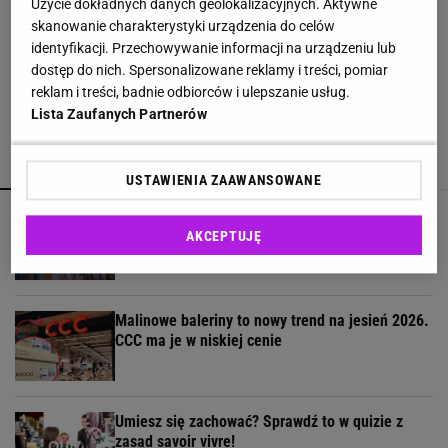
Użycie dokładnych danych geolokalizacyjnych. Aktywne
skanowanie charakterystyki urządzenia do celów
Wsyp do pralki zamiast płynu. Ręczniki
identyfikacji. Przechowywanie informacji na urządzeniu lub
odzyskają miękkość
dostęp do nich. Spersonalizowane reklamy i treści, pomiar
reklam i treści, badnie odbiorców i ulepszanie usług.
Lista Zaufanych Partnerów
POLECAMY
WIĘCEJ TEMATÓW
USTAWIENIA ZAAWANSOWANE
Zmienili most w prawdziwe miasteczko. Zjesz tu
AKCEPTUJĘ
obiad i zrobisz zakupy
Malinowe baleriny to nowy trend na jesień 2026.
CCC ma je w niskiej cenie
Umiesz się zachować? Sprawdź to w quizie z
zasad savoir vivre!