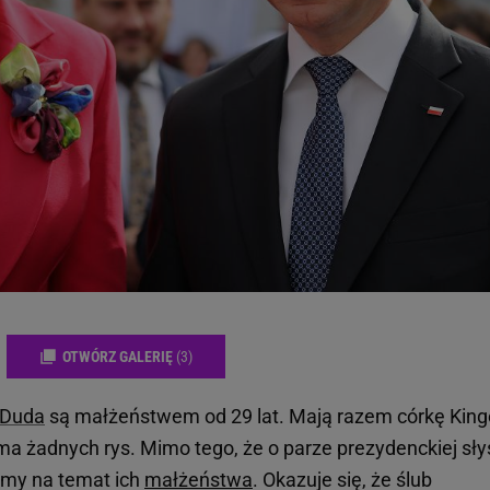
OTWÓRZ GALERIĘ
(3)
-Duda
są małżeństwem od 29 lat. Mają razem córkę Kingę
 ma żadnych rys. Mimo tego, że o parze prezydenckiej sły
iemy na temat ich
małżeństwa
. Okazuje się, że ślub