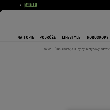
WIADOMOŚCI
NEXT
SPORT
PLOTEK
D
NA TOPIE
PODRÓŻE
LIFESTYLE
HOROSKOPY
News
Ślub Andrzeja Dudy był nietypowy. Niewie