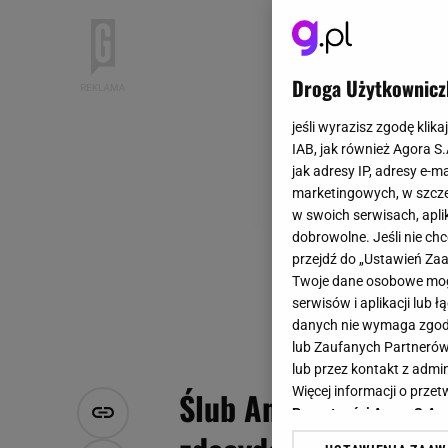
Droga Użytkownicz
jeśli wyrazisz zgodę klika
IAB, jak również Agora S
jak adresy IP, adresy e-m
marketingowych, w szcze
w swoich serwisach, aplik
dobrowolne. Jeśli nie ch
przejdź do „Ustawień Z
Twoje dane osobowe mogą
serwisów i aplikacji lub
danych nie wymaga zgody 
lub Zaufanych Partnerów
lub przez kontakt z admi
Więcej informacji o prz
Ślub Andrzeja Dudy b
Prywatności Agora S.A.