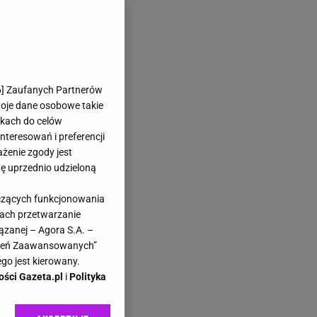
6
] Zaufanych Partnerów
woje dane osobowe takie
likach do celów
teresowań i preferencji
ażenie zgody jest
dę uprzednio udzieloną
yczących funkcjonowania
kach przetwarzanie
ązanej – Agora S.A. –
awień Zaawansowanych”
go jest kierowany.
ości Gazeta.pl
i
Polityka