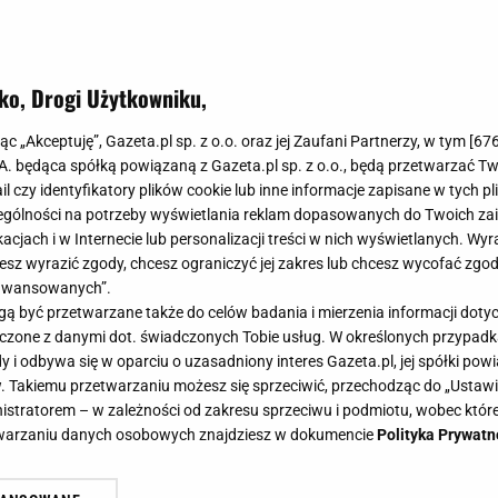
ko, Drogi Użytkowniku,
jąc „Akceptuję”, Gazeta.pl sp. z o.o. oraz jej Zaufani Partnerzy, w tym [
67
.A. będąca spółką powiązaną z Gazeta.pl sp. z o.o., będą przetwarzać T
ail czy identyfikatory plików cookie lub inne informacje zapisane w tych p
gólności na potrzeby wyświetlania reklam dopasowanych do Twoich zain
acjach i w Internecie lub personalizacji treści w nich wyświetlanych. Wyr
cesz wyrazić zgody, chcesz ograniczyć jej zakres lub chcesz wycofać zgo
aawansowanych”.
 być przetwarzane także do celów badania i mierzenia informacji dot
 łączone z danymi dot. świadczonych Tobie usług. W określonych przypad
i odbywa się w oparciu o uzasadniony interes Gazeta.pl, jej spółki powi
. Takiemu przetwarzaniu możesz się sprzeciwić, przechodząc do „Ust
nistratorem – w zależności od zakresu sprzeciwu i podmiotu, wobec które
etwarzaniu danych osobowych znajdziesz w dokumencie
Polityka Prywatn
ył nietypowy. Niewiele osób