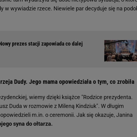
dy w wywiadzie rzece. Niewiele par decyduje się na pod
owy prezes stacji zapowiada co dalej
drzeja Dudy. Jego mama opowiedziała o tym, co zrobiła
rezydenckiej, wiemy dzięki książce "Rodzice prezydenta.
usz Duda w rozmowie z Mileną Kindziuk". W długim
powiedzieli m.in. o ceremonii. Jak się okazuje, Janina
jego syna do ołtarza.