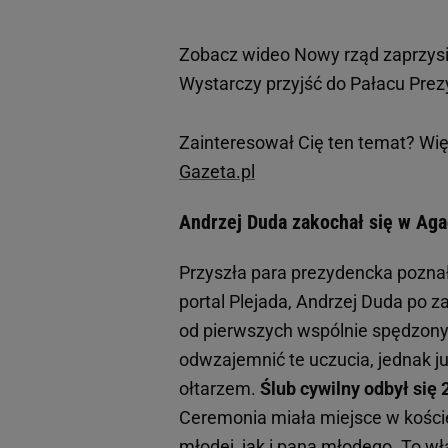
Zobacz wideo
Nowy rząd zaprzysi
Wystarczy przyjść do Pałacu Pre
Zainteresował Cię ten temat? Wię
Gazeta.pl
Andrzej Duda zakochał się w Aga
Przyszła para prezydencka poznał
portal Plejada, Andrzej Duda po z
od pierwszych wspólnie spędzonyc
odwzajemnić te uczucia, jednak ju
ołtarzem.
Ślub cywilny odbył się 
Ceremonia miała miejsce w kości
młodej, jak i pana młodego. To wł