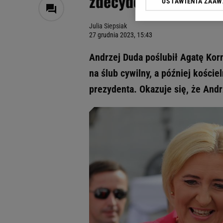
zdecydowałoby się na
USTAWIENIA ZAA
Klikając „Akceptuję” wyra
Zaufanych Partnerów i A
Julia Siepsiak
dotyczące plików cookie,
27 grudnia 2023, 15:43
odnośnik „Ustawienia pr
plików cookie możliwa je
Andrzej Duda poślubił Agatę Kor
My, nasi Zaufani Partne
na ślub cywilny, a później koście
Użycie dokładnych danych
prezydenta. Okazuje się, że Andr
Przechowywanie informacji
badnie odbiorców i uleps