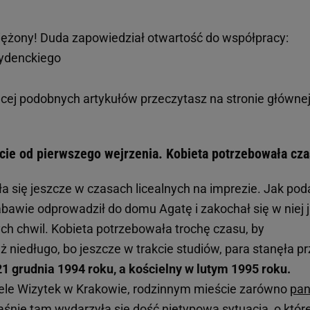
ężony! Duda zapowiedział otwartość do współpracy:
zydenckiego
cej podobnych artykułów przeczytasz na stronie główne
cie od pierwszego wejrzenia. Kobieta potrzebowała cz
a się jeszcze w czasach licealnych na imprezie. Jak pod
abawie odprowadził do domu Agatę i zakochał się w niej 
h chwil. Kobieta potrzebowała trochę czasu, by
ż niedługo, bo jeszcze w trakcie studiów, para stanęła p
21 grudnia 1994 roku, a kościelny w lutym 1995 roku.
ele Wizytek w Krakowie, rodzinnym mieście zarówno
pa
aśnie tam wydarzyła się dość nietypowa sytuacja, o które