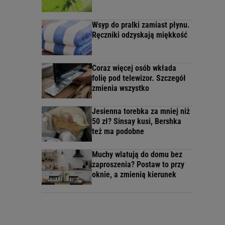
Wsyp do pralki zamiast płynu.
Ręczniki odzyskają miękkość
Coraz więcej osób wkłada
folię pod telewizor. Szczegół
zmienia wszystko
Jesienna torebka za mniej niż
50 zł? Sinsay kusi, Bershka
też ma podobne
Muchy wlatują do domu bez
zaproszenia? Postaw to przy
oknie, a zmienią kierunek