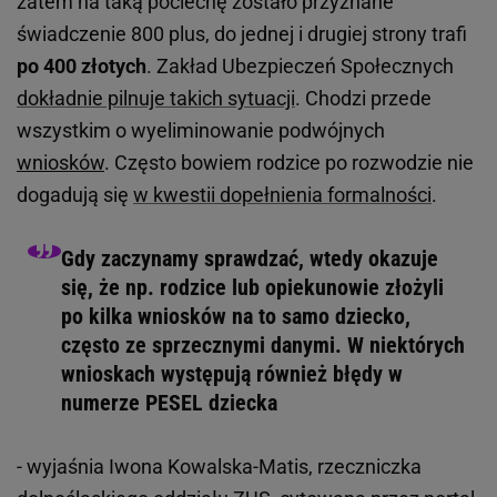
zatem na taką pociechę zostało przyznane
świadczenie 800 plus, do jednej i drugiej strony trafi
po 400 złotych
. Zakład Ubezpieczeń Społecznych
dokładnie pilnuje takich sytuacji
. Chodzi przede
wszystkim o wyeliminowanie podwójnych
wniosków
. Często bowiem rodzice po rozwodzie nie
dogadują się
w kwestii dopełnienia formalności
.
Gdy zaczynamy sprawdzać, wtedy okazuje
się, że np. rodzice lub opiekunowie złożyli
po kilka wniosków na to samo dziecko,
często ze sprzecznymi danymi. W niektórych
wnioskach występują również błędy w
numerze PESEL dziecka
- wyjaśnia Iwona Kowalska-Matis, rzeczniczka