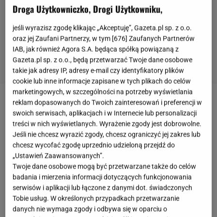
Droga Użytkowniczko, Drogi Użytkowniku,
jeśli wyrazisz zgodę klikając „Akceptuję”, Gazeta.pl sp. z o.o.
oraz jej Zaufani Partnerzy, w tym [
676
] Zaufanych Partnerów
IAB, jak również Agora S.A. będąca spółką powiązaną z
Gazeta.pl sp. z o.o., będą przetwarzać Twoje dane osobowe
takie jak adresy IP, adresy e-mail czy identyfikatory plików
cookie lub inne informacje zapisane w tych plikach do celów
marketingowych, w szczególności na potrzeby wyświetlania
reklam dopasowanych do Twoich zainteresowań i preferencji w
Celem 800 plus jest wsparcie
rodzin
w
częściowym
swoich serwisach, aplikacjach i w Internecie lub personalizacji
pokryciu wydatków związanych z wychowywaniem
treści w nich wyświetlanych. Wyrażenie zgody jest dobrowolne.
dziecka
. Informacja o niepełnej wypłacie
Jeśli nie chcesz wyrazić zgody, chcesz ograniczyć jej zakres lub
chcesz wycofać zgodę uprzednio udzieloną przejdź do
świadczenia może zatem dziwić. Czy części dzieci
„Ustawień Zaawansowanych”.
należy się mniej? Okazuje się jednak, że przydział na
Twoje dane osobowe mogą być przetwarzane także do celów
dziecko jest zawsze taki sam, a podział dotyczy
badania i mierzenia informacji dotyczących funkcjonowania
serwisów i aplikacji lub łączone z danymi dot. świadczonych
wyłącznie przekazania pieniędzy rodzicom. Chodzi
Tobie usług. W określonych przypadkach przetwarzanie
tu o
pary po rozwodzie
, którym przyznano opiekę
danych nie wymaga zgody i odbywa się w oparciu o