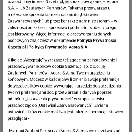
naprzemienną.
uzasadniony interes Gazeta.pl, jej spółki powiązanej – Agora
S.A. – lub Zaufanych Partnerów. Takiemu przetwarzaniu
możesz się sprzeciwić, przechodząc do „Ustawień
Zaawansowanych” lub przez kontakt z administratorem – w
zależności od zakresu sprzeciwu i podmiotu, wobec którego
jest kierowany. Więcej informacji o przetwarzaniu danych
osobowych znajdziesz w dokumencie
Polityka Prywatności
Gazeta.pl
i
Polityka Prywatności Agora S.A.
Klikając „Akceptuję” wyrażasz też zgodę na zainstalowanie i
przechowywanie plików cookie Gazeta.pl sp. z o.o., jej
Zaufanych Partnerów i Agora S.A. na Twoim urządzeniu
końcowym. Możesz w każdej chwili zmienić swoje preferencje
dotyczące plików cookie, wywołując narzędzie do zarządzania
twoimi preferencjami dot. przetwarzania danych poprzez
odnośnik „Ustawienia prywatności ” w stopce serwisu i
przechodząc do „Ustawień Zaawansowanych”. Zmiana
ustawień plików cookie możliwa jest także za pomocą ustawień
przeglądarki.
My, nasi Zaufani Partnerzy i Agora S.A. możemy przetwarzać