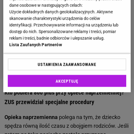
dane osobowe w następujących celach:
Użycie dokładnych danych geolokalizacyjnych. Aktywne
skanowanie charakterystyki urządzenia do celów
identyfikacji. Przechowywanie informacji na urządzeniu lub
dostęp do nich. Spersonalizowane reklamy i treści, pomiar
reklam i treści, badnie odbiorców i ulepszanie usług.
Lista Zaufanych Partnerów
USTAWIENIA ZAAWANSOWANE
AKCEPTUJĘ
Kto pobiera 800 plus przy opiece naprzemiennej?
ZUS przewidział specjalne procedury
Opieka naprzemienna
polega na tym, że dziecko
spędza równą ilość czasu z obojgiem rodziców. Jeśli