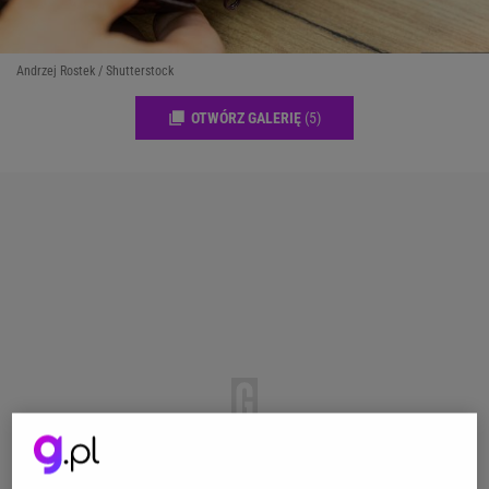
Andrzej Rostek / Shutterstock
OTWÓRZ GALERIĘ
(5)