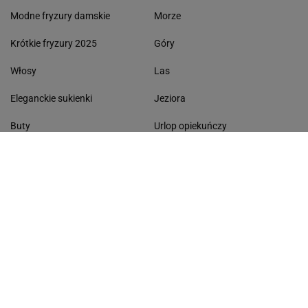
Modne fryzury damskie
Morze
Krótkie fryzury 2025
Góry
Włosy
Las
Eleganckie sukienki
Jeziora
Buty
Urlop opiekuńczy
Kasi Sokołowska
Karta EKUZ
MODA I URODA
SPODNIE CAPRI
Klapki damskie
Baleriny
Modne fryzury
Sneakersy