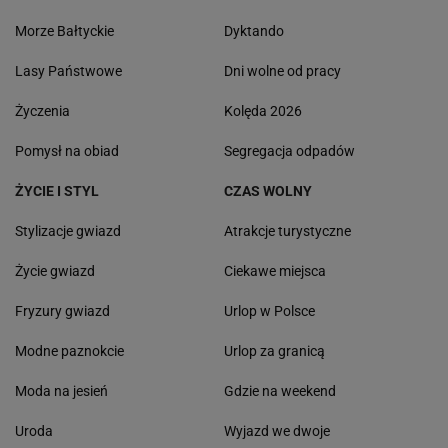
Morze Bałtyckie
Dyktando
Lasy Państwowe
Dni wolne od pracy
Życzenia
Kolęda 2026
Pomysł na obiad
Segregacja odpadów
ŻYCIE I STYL
CZAS WOLNY
Stylizacje gwiazd
Atrakcje turystyczne
Życie gwiazd
Ciekawe miejsca
Fryzury gwiazd
Urlop w Polsce
Modne paznokcie
Urlop za granicą
Moda na jesień
Gdzie na weekend
Uroda
Wyjazd we dwoje