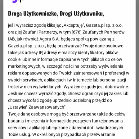
Droga Użytkowniczko, Drogi Użytkowniku,
jeśli wyrazisz zgodę klikając „Akceptuję”, Gazeta.pl sp. z o.o.
oraz jej Zaufani Partnerzy, w tym [
676
] Zaufanych Partnerów
IAB, jak również Agora S.A. będąca spółką powiązaną z
Gazeta.pl sp. z o.o., będą przetwarzać Twoje dane osobowe
takie jak adresy IP, adresy e-mail czy identyfikatory plików
cookie lub inne informacje zapisane w tych plikach do celów
marketingowych, w szczególności na potrzeby wyświetlania
reklam dopasowanych do Twoich zainteresowań i preferencji w
swoich serwisach, aplikacjach i w Internecie lub personalizacji
treści w nich wyświetlanych. Wyrażenie zgody jest dobrowolne.
Jeśli nie chcesz wyrazić zgody, chcesz ograniczyć jej zakres lub
chcesz wycofać zgodę uprzednio udzieloną przejdź do
„Ustawień Zaawansowanych”.
Twoje dane osobowe mogą być przetwarzane także do celów
badania i mierzenia informacji dotyczących funkcjonowania
serwisów i aplikacji lub łączone z danymi dot. świadczonych
Tobie usług. W określonych przypadkach przetwarzanie