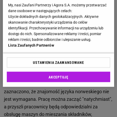
Najpopularniejszymi krajami, do których
emigrują
My, nasi Zaufani Partnerzy i Agora S.A. możemy przetwarzać
Polacy w poszukiwaniu zatrudnienia
, są
Niemcy,
dane osobowe w następujących celach:
Holandia i Belgia
.
Norwegia
też nie jest im obca,
Użycie dokładnych danych geolokalizacyjnych. Aktywne
skanowanie charakterystyki urządzenia do celów
ponieważ coraz więcej pracodawców nie wymaga
identyfikacji. Przechowywanie informacji na urządzeniu lub
znajomości języka, oferując przy tym
dostęp do nich. Spersonalizowane reklamy i treści, pomiar
satysfakcjonujące warunki pracy. Wśród
reklam i treści, badnie odbiorców i ulepszanie usług.
Lista Zaufanych Partnerów
aktualnych propozycji znajduje się między innymi
oferta
pracy dla par przy produkcji kosmetyków do
mycia ciała
w fabryce w Sandvika
. Pracodawca
USTAWIENIA ZAAWANSOWANE
oferuje zatrudnienie na stanowisku
operatora linii
produkcyjnej
w ramach umowy zgodnej z
AKCEPTUJĘ
norweskimi
przepisami
. Ponadto w ofercie
zaznaczono, że znajomość języka norweskiego nie
jest wymagana. Pracę można zacząć "natychmiast",
a przyszli pracownicy będą odpowiedzialni za
obsługę maszyn do mieszania składników,