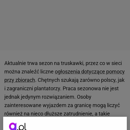
Aktualnie trwa sezon na truskawki, przez co w sieci
można znaleźć liczne
ogłoszenia dotyczące pomocy
przy zbiorach
. Chętnych szukają zarówno polscy, jak
i zagraniczni plantatorzy. Praca sezonowa nie jest
jednak jedynym rozwiązaniem. Osoby
zainteresowane wyjazdem za granicę mogą liczyć
również na nieco dłuższe zatrudnienie, a takie
oferują między innymi
norwescy przedsiębiorcy
.