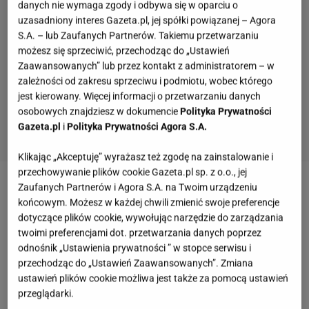
danych nie wymaga zgody i odbywa się w oparciu o
uzasadniony interes Gazeta.pl, jej spółki powiązanej – Agora
S.A. – lub Zaufanych Partnerów. Takiemu przetwarzaniu
możesz się sprzeciwić, przechodząc do „Ustawień
Zaawansowanych” lub przez kontakt z administratorem – w
zależności od zakresu sprzeciwu i podmiotu, wobec którego
jest kierowany. Więcej informacji o przetwarzaniu danych
osobowych znajdziesz w dokumencie
Polityka Prywatności
Gazeta.pl
i
Polityka Prywatności Agora S.A.
Klikając „Akceptuję” wyrażasz też zgodę na zainstalowanie i
przechowywanie plików cookie Gazeta.pl sp. z o.o., jej
Zaufanych Partnerów i Agora S.A. na Twoim urządzeniu
Zobacz wideo
Piekarz u Sroczyńskiego: praca
końcowym. Możesz w każdej chwili zmienić swoje preferencje
skarbówki jest coraz lepsza
dotyczące plików cookie, wywołując narzędzie do zarządzania
twoimi preferencjami dot. przetwarzania danych poprzez
odnośnik „Ustawienia prywatności ” w stopce serwisu i
Praca przy produkcji w Norwegii. Prawie 100 zł za
przechodząc do „Ustawień Zaawansowanych”. Zmiana
godzinę i 15 tys. zł za miesiąc
ustawień plików cookie możliwa jest także za pomocą ustawień
przeglądarki.