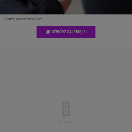
Andrzej Rostek/Istock.com
OTWÓRZ GALERIĘ
(3)