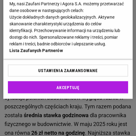
My, nasi Zaufani Partnerzy i Agora S.A. możemy przetwarzać
Ile zarabia budowlaniec na miesiąc? W Polsce
dane osobowe w następujących celach:
Użycie dokładnych danych geolokalizacyjnych. Aktywne
zarobki różnią się w poszczególnych regionach
skanowanie charakterystyki urządzenia do celów
identyfikacji. Przechowywanie informacji na urządzeniu lub
Według danych aktualnych na styczeń 2025 roku
dostęp do nich. Spersonalizowane reklamy i treści, pomiar
reklam i treści, badnie odbiorców i ulepszanie usług.
udostępnionych przez
portal wynagrodzenia.pl
,
Lista Zaufanych Partnerów
mediana zarobków dla stanowiska pracownik
budowlany wynosi w Polsce
6340 zł brutto
(4651 zł
USTAWIENIA ZAAWANSOWANE
netto), a co druga osoba zarabia w tym zawodzie
od
5290 do 7810 zł brutto
(od 3936 do 5654 zł netto).
AKCEPTUJĘ
Portal
wielkiebudowanie.pl
zauważa jednak, że
sytuacja polskich budowlańców wygląda różnie w
poszczególnych częściach kraju. Tym razem podana
została
średnia stawka godzinowa
dla pracownika
fizycznego w budownictwie. W maju 2025 roku jest
ona równa
26 zł netto na godzinę
. Najniższa stawka