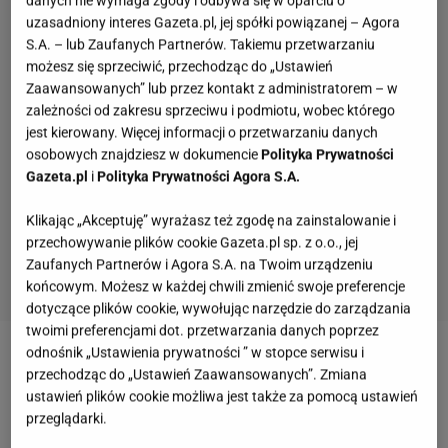
danych nie wymaga zgody i odbywa się w oparciu o
uzasadniony interes Gazeta.pl, jej spółki powiązanej – Agora
S.A. – lub Zaufanych Partnerów. Takiemu przetwarzaniu
możesz się sprzeciwić, przechodząc do „Ustawień
Zaawansowanych” lub przez kontakt z administratorem – w
zależności od zakresu sprzeciwu i podmiotu, wobec którego
jest kierowany. Więcej informacji o przetwarzaniu danych
osobowych znajdziesz w dokumencie
Polityka Prywatności
Gazeta.pl
i
Polityka Prywatności Agora S.A.
Klikając „Akceptuję” wyrażasz też zgodę na zainstalowanie i
przechowywanie plików cookie Gazeta.pl sp. z o.o., jej
Zaufanych Partnerów i Agora S.A. na Twoim urządzeniu
końcowym. Możesz w każdej chwili zmienić swoje preferencje
dotyczące plików cookie, wywołując narzędzie do zarządzania
twoimi preferencjami dot. przetwarzania danych poprzez
odnośnik „Ustawienia prywatności ” w stopce serwisu i
Zobacz wideo
Pracodawca będzie miał nowy
przechodząc do „Ustawień Zaawansowanych”. Zmiana
obowiązek. Długo wyczekiwana zmiana dla
ustawień plików cookie możliwa jest także za pomocą ustawień
przeglądarki.
pracowników