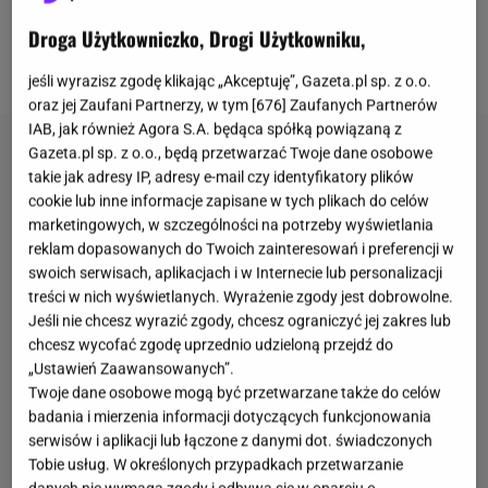
dużego zróżnicowania
w tym obszarze. Nie chodzi
przy tym tylko o
porównanie Polski i zagranicy
, a
Droga Użytkowniczko, Drogi Użytkowniku,
konkretnie
Holandii
.
jeśli wyrazisz zgodę klikając „Akceptuję”, Gazeta.pl sp. z o.o.
oraz jej Zaufani Partnerzy, w tym [
676
] Zaufanych Partnerów
IAB, jak również Agora S.A. będąca spółką powiązaną z
Gazeta.pl sp. z o.o., będą przetwarzać Twoje dane osobowe
takie jak adresy IP, adresy e-mail czy identyfikatory plików
cookie lub inne informacje zapisane w tych plikach do celów
marketingowych, w szczególności na potrzeby wyświetlania
reklam dopasowanych do Twoich zainteresowań i preferencji w
swoich serwisach, aplikacjach i w Internecie lub personalizacji
treści w nich wyświetlanych. Wyrażenie zgody jest dobrowolne.
Jeśli nie chcesz wyrazić zgody, chcesz ograniczyć jej zakres lub
chcesz wycofać zgodę uprzednio udzieloną przejdź do
„Ustawień Zaawansowanych”.
Twoje dane osobowe mogą być przetwarzane także do celów
badania i mierzenia informacji dotyczących funkcjonowania
serwisów i aplikacji lub łączone z danymi dot. świadczonych
Tobie usług. W określonych przypadkach przetwarzanie