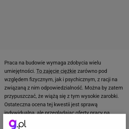
Praca na budowie wymaga zdobycia wielu
umiejętności.
To zajęcie ciężkie
zarówno pod
względem fizycznym, jak i psychicznym, z racji na
związaną z nim odpowiedzialność. Można by zatem
przypuszczać, że wiążą się z tym wysokie zarobki.
Ostateczna ocena tej kwestii jest sprawą
indywidualną, ale przeglądając oferty pracy na
portalach ogłoszeniowych
trudno nie zauważyć