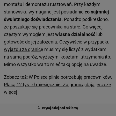
montażu i demontażu rusztowań. Przy każdym
stanowisku wymagane jest posiadanie
co najmniej
dwuletniego doświadczenia
. Ponadto podkreślono,
że poszukuje się pracownika na stałe. Co więcej,
częstym wymogiem jest
własna działalność
lub
gotowość do jej założenia. Oczywiście
w przypadku
wyjazdu za granicę
musimy się liczyć z wydatkami
na samą podróż, wyższymi kosztami utrzymania itp.
Mimo wszystko warto mieć taką opcję na uwadze.
Zobacz też:
W Polsce pilnie potrzebują pracowników.
Płacą 12 tys. zł miesięcznie. Za granicą dają jeszcze
więcej