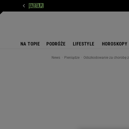
WIADOMOŚCI
NEXT
SPORT
PLOTEK
D
NA TOPIE
PODRÓŻE
LIFESTYLE
HOROSKOPY
News
Pieniądze
Odszkodowanie za chorobę z