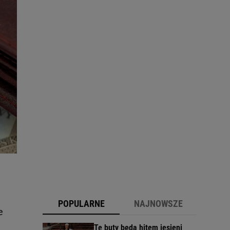
POPULARNE
NAJNOWSZE
e
Te buty będą hitem jesieni