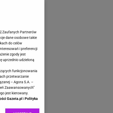
6
] Zaufanych Partnerów
woje dane osobowe takie
likach do celów
teresowań i preferencji
ażenie zgody jest
dę uprzednio udzieloną
yczących funkcjonowania
kach przetwarzanie
ązanej – Agora S.A. –
awień Zaawansowanych”
go jest kierowany.
ości Gazeta.pl
i
Polityka