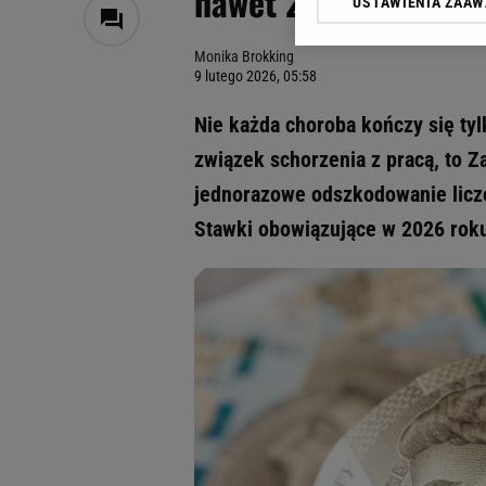
nawet 28 tys. złotyc
USTAWIENIA ZAA
Klikając „Akceptuję” wyra
Zaufanych Partnerów i A
Monika Brokking
dotyczące plików cookie,
9 lutego 2026, 05:58
odnośnik „Ustawienia pr
plików cookie możliwa je
Nie każda choroba kończy się tyl
My, nasi Zaufani Partne
związek schorzenia z pracą, to 
Użycie dokładnych danych
jednorazowe odszkodowanie liczo
Przechowywanie informacji
badnie odbiorców i uleps
Stawki obowiązujące w 2026 roku