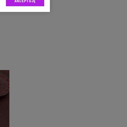
AKCEPTUJĘ
l sp. z o.o., jej
ić swoje preferencje
arzania danych poprzez
ych”. Zmiana ustawień
ach:
 celów identyfikacji.
omiar reklam i treści,