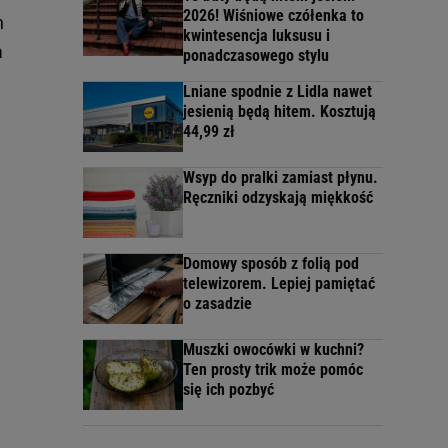
2026! Wiśniowe czółenka to
h
kwintesencja luksusu i
a
ponadczasowego stylu
Lniane spodnie z Lidla nawet
jesienią będą hitem. Kosztują
44,99 zł
Wsyp do pralki zamiast płynu.
Ręczniki odzyskają miękkość
Domowy sposób z folią pod
telewizorem. Lepiej pamiętać
o zasadzie
Muszki owocówki w kuchni?
Ten prosty trik może pomóc
się ich pozbyć