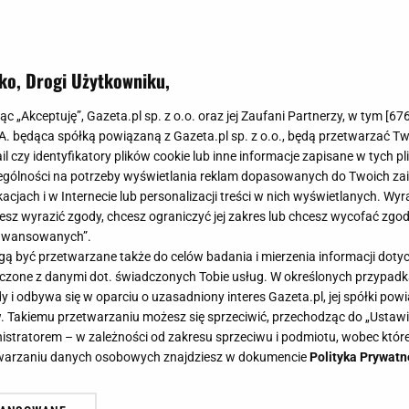
ko, Drogi Użytkowniku,
jąc „Akceptuję”, Gazeta.pl sp. z o.o. oraz jej Zaufani Partnerzy, w tym [
67
.A. będąca spółką powiązaną z Gazeta.pl sp. z o.o., będą przetwarzać T
ail czy identyfikatory plików cookie lub inne informacje zapisane w tych p
gólności na potrzeby wyświetlania reklam dopasowanych do Twoich zain
acjach i w Internecie lub personalizacji treści w nich wyświetlanych. Wyr
cesz wyrazić zgody, chcesz ograniczyć jej zakres lub chcesz wycofać zgo
aawansowanych”.
 być przetwarzane także do celów badania i mierzenia informacji dot
 łączone z danymi dot. świadczonych Tobie usług. W określonych przypad
i odbywa się w oparciu o uzasadniony interes Gazeta.pl, jej spółki powi
. Takiemu przetwarzaniu możesz się sprzeciwić, przechodząc do „Ust
nistratorem – w zależności od zakresu sprzeciwu i podmiotu, wobec które
etwarzaniu danych osobowych znajdziesz w dokumencie
Polityka Prywatn
dostać odszkodowanie z ZUS. To